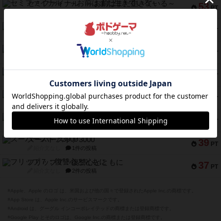
セミファイナル ～お前はまだ生きている～
53
PT
紹介文あり
1件の投稿
ふたつの街の物語
52
PT
紹介文あり
18件の投稿
クランク! ：冒険者たち（拡張）
50
PT
紹介文あり
4件の投稿
とうほうの！
42
PT
紹介文なし
1件の投稿
スターマイン・ラミー ポケット
42
PT
紹介文あり
2件の投稿
海兵隊
39
PT
紹介文あり
1件の投稿
スーパーストア3000
39
PT
紹介文なし
1件の投稿
フリップ７：復讐心とともに
37
PT
紹介文なし
2件の投稿
※Apple、Apple のロゴ は、米国および他の国々で登録されたApple Inc.の商標です。
※App Store は、Apple Inc.のサービスマークです。
※Android は、グーグル インコーポレイテッドの商標または登録商標です。
※Google Play とそのロゴは、Google Inc.の商標または登録商標です。