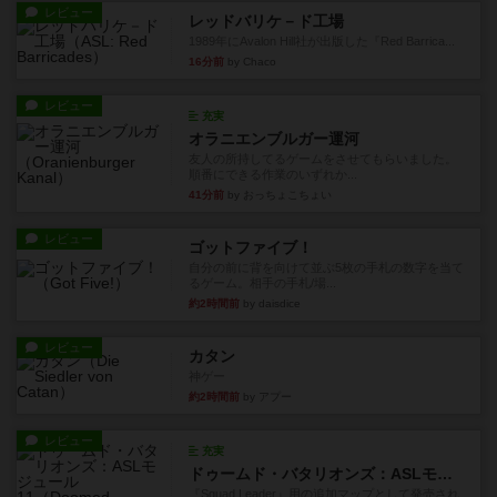
レビュー
レッドバリケ－ド工場
1989年にAvalon Hill社が出版した『Red Barrica...
16分前
by Chaco
レビュー
充実
オラニエンブルガー運河
友人の所持してるゲームをさせてもらいました。
順番にできる作業のいずれか...
41分前
by おっちょこちょい
レビュー
ゴットファイブ！
自分の前に背を向けて並ぶ5枚の手札の数字を当て
るゲーム。相手の手札/場...
約2時間前
by daisdice
レビュー
カタン
神ゲー
約2時間前
by アプー
レビュー
充実
ドゥームド・バタリオンズ：ASLモジュール11
『Squad Leader』用の追加マップとして発売され