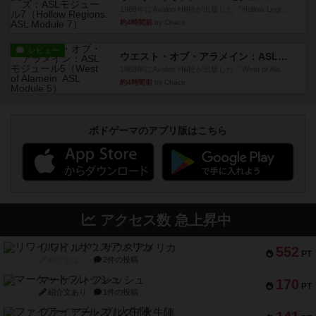
1989年にAvalon Hill社が出版した『Hollow Legi...
約4時間前
by Chaco
レビュー
ウエスト・オブ・アラメイン：ASLモジュール5
1988年にAvalon Hill社が出版した『West of Ala...
約4時間前
by Chaco
ボドゲーマのアプリ版はこちら
アクセス数 急上昇中
リワイルド：サウスアメリカ
552
PT
紹介文なし
2件の投稿
マーケットフレッシュ
170
PT
紹介文あり
1件の投稿
ファイアー・ブルズ / 火牛陣