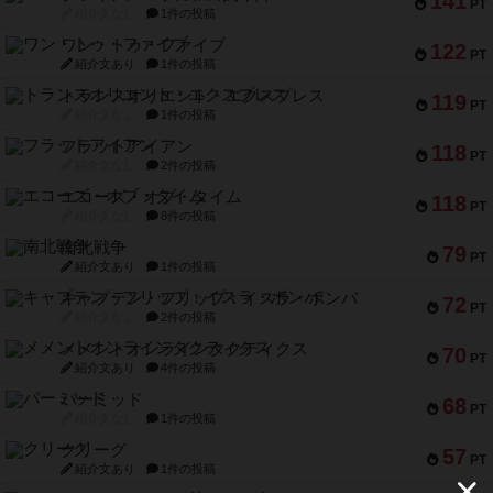
141
PT
紹介文なし
1件の投稿
ワン・トゥ・ファイブ
122
PT
紹介文あり
1件の投稿
トランスオリエント・エクスプレス
119
PT
紹介文なし
1件の投稿
フラットアイアン
118
PT
紹介文なし
2件の投稿
エコーズ・オブ・タイム
118
PT
紹介文なし
8件の投稿
南北戦争
79
PT
紹介文あり
1件の投稿
キャプテン・フリップ：イスラ・ボンバ
72
PT
紹介文なし
2件の投稿
メメントオンラインタクティクス
70
PT
紹介文あり
4件の投稿
パーミッド
68
PT
紹介文なし
1件の投稿
クリーグ
57
PT
紹介文あり
1件の投稿