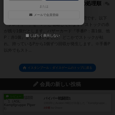
バザーカードによるストック枯れの処理順
（
または
2）
メールで会員登録
3〜4人プレイ時バザーカードについての質問です。以下
「プレイヤー」を「P」と省略しています。ストックの赤
が残り1個だとします。バザーカード『手番P：茶1個、他
しばらく表示しない
P：赤1個』を引き使いました。どこかでストックが枯
れ、持っているPから1個ずつ回収が発生します。※手番P
以外でもスト...
イスタンブール：ダイスゲームのトップに戻る
会員の新しい投稿
レビュー
パイパー戦闘団1
1993年にAvalon Hill社が出版した『Kampfgruppe...
2分前
by Chaco