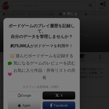
ログイン
閉じる
ボドゲーマTOP
ボードゲームの検索
イスタンブール
イスタンブール：
ボードゲームのプレイ履歴を記録し
て、
イスタンブール：ダイスゲーム
自分のデータを管理しませんか？
1件の掲示板
約75,000人
がボドゲーマを利用中！
遊んだボードゲームを記録する
7
10
59
トップ
画像
動画
レビュー
カフェ
気になるゲームのレビューを読む
ログインするとイスタンブール：ダイスゲームに関する掲示板の作成やコメ
お気に入り作品・所有リストの共
ントの書き込みが出来るようになります。ルールの疑問やエラッタ情報、マ
ニュアルでは判断し辛い曖昧な表記等について会員同士で自由にコミュニケ
有
ーションをとることが出来ます。
ログイン / 会員登録（10秒）
ログイン/無料会員登録
Google
X
346名
が閲覧
8年以上前
Apple
Facebook