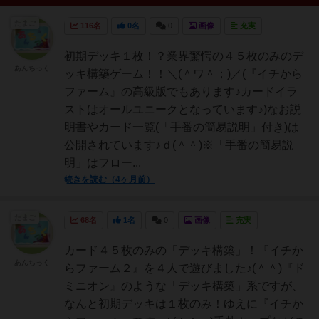
たまご
116名
0名
0
画像
充実
初期デッキ１枚！？業界驚愕の４５枚のみのデ
あんちっく
ッキ構築ゲーム！！＼(＾ワ＾；)／(『イチから
ファーム』の高級版でもあります♪カードイラ
ストはオールユニークとなっています♪)なお説
明書やカード一覧(「手番の簡易説明」付き)は
公開されています♪ｄ(＾＾)※「手番の簡易説
明」はフロー...
続きを読む（4ヶ月前）
たまご
68名
1名
0
画像
充実
カード４５枚のみの「デッキ構築」！『イチか
あんちっく
らファーム２』を４人で遊びました♪(＾＾)『ド
ミニオン』のような「デッキ構築」系ですが、
なんと初期デッキは１枚のみ！ゆえに『イチか