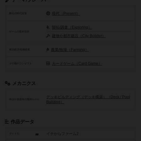
現代（Present）
舞台の時代背景
開拓/調査（Exploring）
ゲームの基本目的
建物や都市建設（City Builder）
農業/牧場（Farming）
政治経済/各種産業
カードゲーム（Card Game）
その他のコンセプト
メカニクス
デッキビルディング（デッキ構築）（Deck / Pool
得点や資源等の獲得ルール
Building）
作品データ
イチからファーム2
タイトル