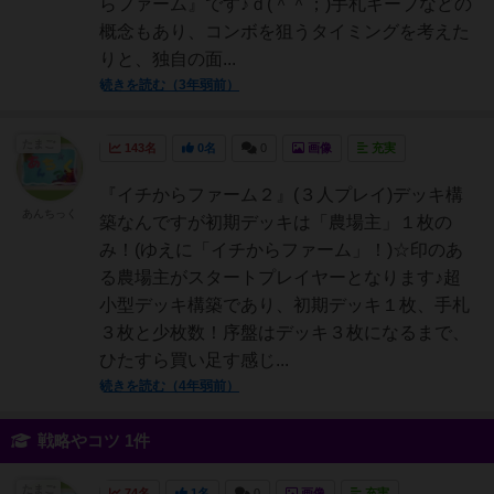
らファーム』です♪ｄ(＾＾；)手札キープなどの
概念もあり、コンボを狙うタイミングを考えた
りと、独自の面...
続きを読む（3年弱前）
たまご
143名
0名
0
画像
充実
『イチからファーム２』(３人プレイ)デッキ構
あんちっく
築なんですが初期デッキは「農場主」１枚の
み！(ゆえに「イチからファーム」！)☆印のあ
る農場主がスタートプレイヤーとなります♪超
小型デッキ構築であり、初期デッキ１枚、手札
３枚と少枚数！序盤はデッキ３枚になるまで、
ひたすら買い足す感じ...
続きを読む（4年弱前）
戦略やコツ 1件
たまご
74名
1名
0
画像
充実