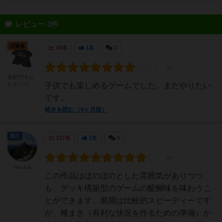
レビュー 3件
大賢者
40名
1名
0
金賢守(キム
ヒョンス)
子供でも楽しめるゲームでした。またやりたい
です。
続きを読む（4ヶ月前）
国王
127名
1名
0
Hiro-Lib
この作品はほのぼのとした雰囲気がありつつ
も、デッキ構築型のゲームの醍醐味を味わうこ
とができます。展開は比較的スピーディーです
が、種まき（有利な状況を作るための準備）か