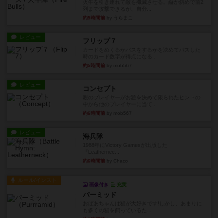
火牛を引き連れて敵を殲滅させる。縦か斜めで前2
列まで攻撃できるが、自分...
約5時間前
by うらまこ
レビュー
フリップ７
カードをめくるかパスをするかを決めてパスした
時のカード数字が得点になる...
約5時間前
by mob567
レビュー
コンセプト
親のプレイヤーがお題を決めて限られたヒントの
中から他のプレイヤーに当て...
約6時間前
by mob567
レビュー
海兵隊
1988年にVictory Gamesが出版した
『Leathernec...
約6時間前
by Chaco
ルール/インスト
画像付き
充実
パーミッド
おばあちゃんは猫が大好きです!しかし、あまりに
も多くの猫を飼っているた...