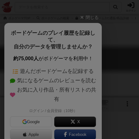
ログイン
閉じる
ボドゲーマTOP
ボードゲームの検索
イチからファーム2の通販/商品詳細
ボードゲームのプレイ履歴を記録し
て、
自分のデータを管理しませんか？
イチからファーム2
約75,000人
がボドゲーマを利用中！
Ichikara Farm 2
遊んだボードゲームを記録する
気になるゲームのレビューを読む
お気に入り作品・所有リストの共
有
5
1
3
トップ
画像
動画
レビュー
カフェ
ログイン / 会員登録（10秒）
Google
X
Apple
Facebook