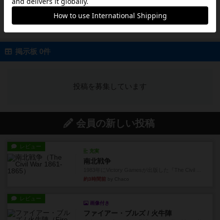
『イチからファーム』説明書(前作)実はルール
は前作と一部異なります。そして両者公開中♪...
続きを読む（4年弱前）
掲示板 0件
投稿を募集しています
会員の新しい投稿
レビュー
充実
南北戦争
1983年にVictory Gamesが出版した『The Civil ...
約3時間前
by Chaco
レビュー
画像付き
ファイアー・ブルズ / 火牛陣