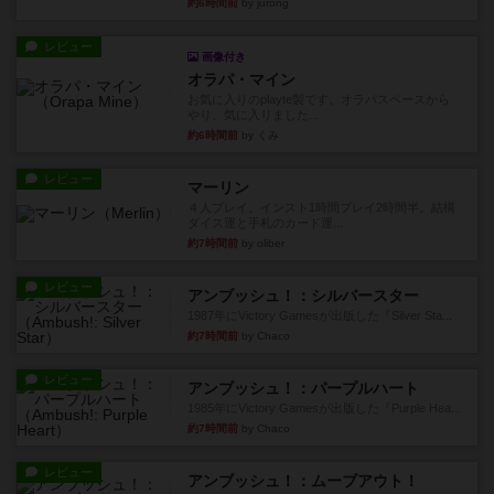
約6時間前
by jurong
レビュー
画像付き
オラパ・マイン
お気に入りのplayte製です。オラパスペースから
やり、気に入りました...
約6時間前
by くみ
レビュー
マーリン
４人プレイ。インスト1時間プレイ2時間半。結構
ダイス運と手札のカード運...
約7時間前
by oliber
レビュー
アンブッシュ！：シルバースター
1987年にVictory Gamesが出版した『Silver Sta...
約7時間前
by Chaco
レビュー
アンブッシュ！：パープルハート
1985年にVictory Gamesが出版した『Purple Hea...
約7時間前
by Chaco
レビュー
アンブッシュ！：ムーブアウト！