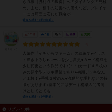
ら収穫（勝利点の獲得）へのタイミングの見極
め、また、相手の妨害への備えなど、プレイヤ
ーには局面に応じた戦略が...
続きを読む（約2年前）
たまご
151名
0名
0
画像
充実
あんちっく
人気作『イチからファーム』の続編で●イラス
ト描き下ろし●ルールを少し変更●カード構成を
少し変更という作品です♪(＾＾)カード４５枚の
みの超小型デッキ構築であり●初期デッキなん
と１枚！●手札３枚のみ●流動的な場札などの特
徴があります♪基本的にはデッキ構築入門者向
けとしてとても...
続きを読む（4年弱前）
リプレイ 3件