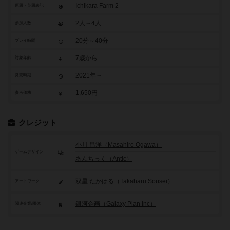
Ichikara Farm 2
原題・英題表記
2人～4人
参加人数
20分～40分
プレイ時間
7歳から
対象年齢
2021年～
発売時期
1,650円
参考価格
クレジット
小川 昌洋（Masahiro Ogawa）
ゲームデザイン
あんちっく（Antic）
双星 たかはる（Takaharu Sousei）
アートワーク
銀河企画（Galaxy Plan Inc）
関連企業/団体