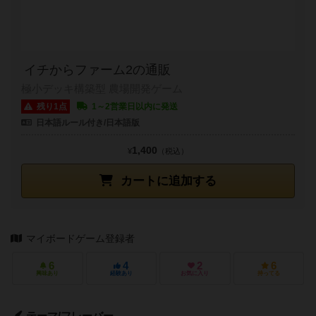
イチからファーム2の通販
極小デッキ構築型 農場開発ゲーム
残り1点
1～2営業日以内に発送
日本語ルール付き/日本語版
1,400
¥
（税込）
カートに追加する
マイボードゲーム登録者
6
4
2
6
興味あり
経験あり
お気に入り
持ってる
テーマ/フレーバー