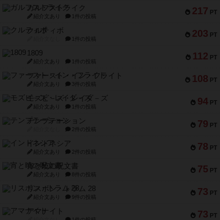
ガルフストライク
217
PT
紹介文あり
1件の投稿
クルティボ
203
PT
紹介文なし
1件の投稿
1809
112
PT
紹介文あり
1件の投稿
ファースト・イン・フライト
108
PT
紹介文あり
3件の投稿
モズビ－ズ・レイダ－ズ
94
PT
紹介文あり
1件の投稿
テンプテーション
79
PT
紹介文なし
2件の投稿
インドネシア
78
PT
紹介文あり
2件の投稿
宵と暁の呪文書
75
PT
紹介文あり
8件の投稿
リスボン・トラム 28
73
PT
紹介文あり
9件の投稿
アマナイト
73
PT
紹介文なし
1件の投稿