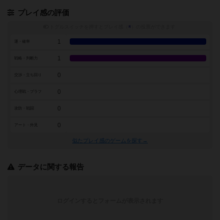
プレイ感の評価
トグルスイッチを押すとプレイ感（
※
）の投票ができます
1
運・確率
1
戦略・判断力
0
交渉・立ち回り
0
心理戦・ブラフ
0
攻防・戦闘
0
アート・外見
似たプレイ感のゲームを探す→
データに関する報告
ログインするとフォームが表示されます