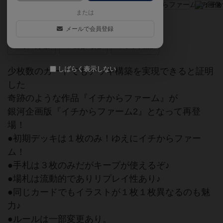
または
極小デッキ構築型 農場開発ゲーム
メールで会員登録
リメイク版
農場・牧場
デッキ構築
しばらく表示しない
少枚数のカードでもデッキ構築を実現できると証明
した
奇跡のような作品『イチからファーム』が
銀河企画版『イチからファーム2』となって再登
場！
●初期デッキは１枚のみ！ゆえにイチからファー
ム！
●手札は３枚のみだがキープが使えるぞ♪
●場札は流動的でありリプレイ性あり♪
●同じカードでもイラストが１枚１枚異なるのも魅
力♪
●ルールは一部変更あり。