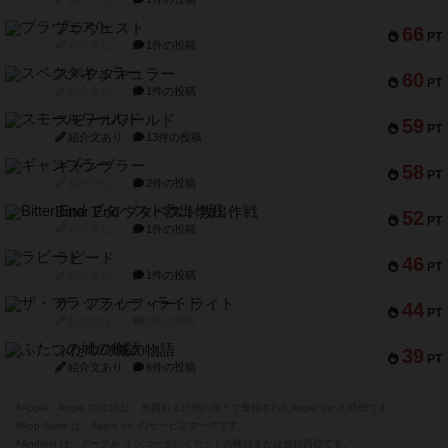
ブラヴェスト
66
PT
紹介文なし
1件の投稿
スペクタキュラー
60
PT
紹介文なし
1件の投稿
スモールワールド
59
PT
紹介文あり
13件の投稿
ギャンブラー
58
PT
紹介文なし
2件の投稿
Bitter End ブタペスト救出作戦
52
PT
紹介文なし
1件の投稿
ラピード
46
PT
紹介文なし
1件の投稿
ザ・フラッフィー・ライト
44
PT
紹介文なし
0件の投稿
ふたつの城の物語
39
PT
紹介文あり
6件の投稿
※Apple、Apple のロゴ は、米国および他の国々で登録されたApple Inc.の商標です。
※App Store は、Apple Inc.のサービスマークです。
※Android は、グーグル インコーポレイテッドの商標または登録商標です。