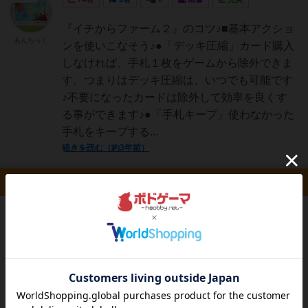
『イチからファーム２』のコツ♪■基本アクショ
あんちっく
ンを使いこなそう♪●「デッキ圧縮」カード購入
しなければ、手札１枚をゲームから除外できま
す。つまりはデッキ圧縮は、いつでも可能です
♪不要になったカードは除外して効率を良くす
る事ができます♪●「手札キープ」使わなかった
手札をキープする...
続きを読む（約3年前）
ルール/インスト 1件
たまご
127名
0名
0
『イチからファーム２』■「詳細情報」(銀河企
あんちっく
画様のページ)(説明書など) ■「説明書」■「カー
ド一覧表」■「YouTube動画」(１１分４９秒)
(デッキ構築の歴史、作品紹介、ルール説明♪)