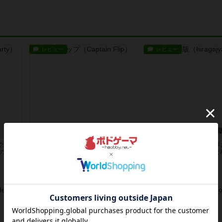
レビュー
レビュー
キャプテンフリップ
ひらがじゃん 牌
で遊べ
タイルを引いて自分のボードにセッ
まず麻雀の牌と比べると厚
のペン
トする、或いは引いたタイルをフリ
程？のため麻雀牌みたいな
ップ(...
持ち方...
8ヶ月前
の投稿
8ヶ月前
の投稿
レビュー
レビュー