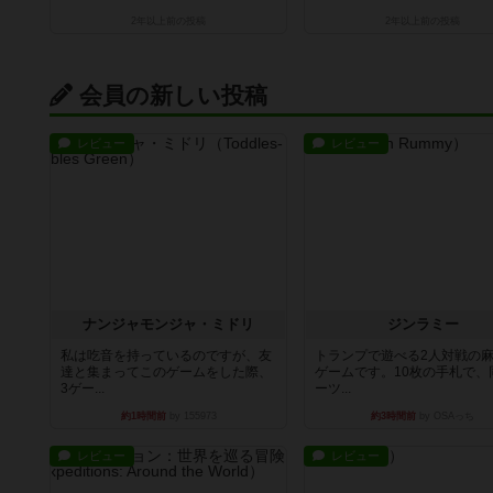
2年以上前
の投稿
2年以上前
の投稿
会員の新しい投稿
レビュー
レビュー
ナンジャモンジャ・ミドリ
ジンラミー
私は吃音を持っているのですが、友
トランプで遊べる2人対戦の
達と集まってこのゲームをした際、
ゲームです。10枚の手札で、
3ゲー...
ーツ...
約1時間前
by 155973
約3時間前
by OSAっち
レビュー
レビュー