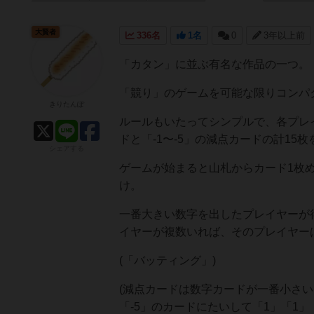
大賢者
336名
1名
0
3年以上前
「カタン」に並ぶ有名な作品の一つ。
「競り」のゲームを可能な限りコンパ
きりたんぽ
ルールもいたってシンプルで、各プレイ
ドと「-1〜-5」の減点カードの計15
シェアする
ゲームが始まると山札からカード1枚め
け。
一番大きい数字を出したプレイヤーが
イヤーが複数いれば、そのプレイヤー
(「バッティング」)
(減点カードは数字カードが一番小さ
「-5」のカードにたいして「1」「1