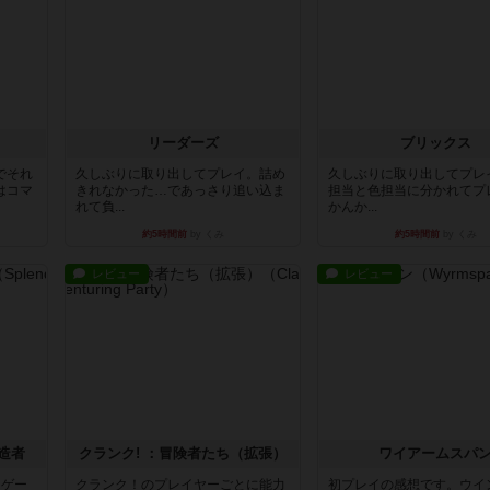
リーダーズ
ブリックス
でそれ
久しぶりに取り出してプレイ。詰め
久しぶりに取り出してプレ
はコマ
きれなかった…であっさり追い込ま
担当と色担当に分かれてプ
れて負...
かんか...
約5時間前
by くみ
約5時間前
by くみ
レビュー
レビュー
造者
クランク! ：冒険者たち（拡張）
ワイアームスパ
ドゲー
クランク！のプレイヤーごとに能力
初プレイの感想です。ウイ