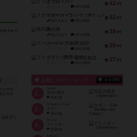
とうほうの！
42
PT
紹介文なし
1件の投稿
スターマイン・ラミー ポケット
42
PT
紹介文あり
2件の投稿
海兵隊
39
PT
紹介文あり
1件の投稿
スーパーストア3000
39
PT
紹介文なし
1件の投稿
フリップ７：復讐心とともに
37
PT
紹介文なし
2件の投稿
お気に入りランキング
トップ50
版
Splendor
さは半分
1
宝石の煌き
積み方や
位
4042名
Die Siedler von Catan
2
カタン
位
3616名
Dominion
3
ドミニオン
位
2530名
Battle Line