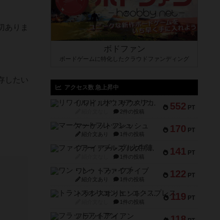
切ありま
ボドファン
ボードゲームに特化したクラウドファンディング
存したい
アクセス数 急上昇中
リワイルド：サウスアメリカ
552
PT
紹介文なし
2件の投稿
マーケットフレッシュ
170
PT
紹介文あり
1件の投稿
ファイアー・ブルズ / 火牛陣
141
PT
紹介文なし
1件の投稿
ワン・トゥ・ファイブ
122
PT
紹介文あり
1件の投稿
トランスオリエント・エクスプレス
119
PT
紹介文なし
1件の投稿
フラットアイアン
118