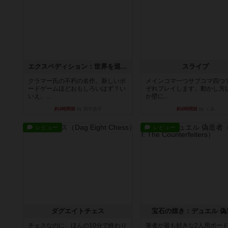
エクスペディション：世界を巡る冒険
スライプ
クラマー氏の不朽の名作。新しいボ
メインコマ一つサブコマ四つ
ードゲームほどおもしろいはず？い
ぞれプレイします。動かし方
いえ。...
か壁に...
約4時間前
by 田中昌平
約4時間前
by くみ
レビュー
レビュー
ダグエイトチェス
宝石の煌き：デュエル 偽
チェスなのに、ほんの10分で終わり
筆者が最も好きな2人用ボー