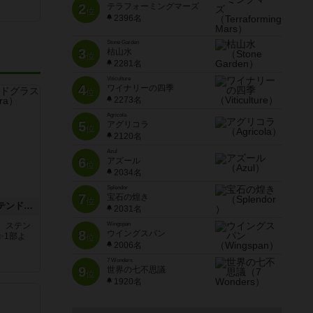
2
テラフォーミングマーズ
位
2396名
Stone Garden
3
枯山水
位
2281名
Viticulture
4
ワイナリーの四季
位
2273名
Agricola
5
アグリコラ
位
2120名
Azul
6
アズール
位
2034名
Splendor
7
宝石の煌き
位
アズール：シントラのステンドグラス
2031名
。ステン
Wingspan
8
ウイングスパン
✨1部よ
位
2006名
7 Wonders
9
世界の七不思議
位
1920名