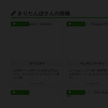
きりたんぽさんの投稿
レビュー
レビュー
ガイスター
ペンギンパーティ
2人用ゲームの中でも有名な作品の
ルールはシンプル且つ短時間
一つ。ルールはこどもでもすぐに覚
る作品の一つ。(しかもカード
えて遊...
ギン...
8ヶ月前
の投稿
8ヶ月前
の投稿
レビュー
レビュー