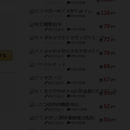
PT
紹介文なし
2件の投稿
エコーズ・オブ・タイム
118
PT
紹介文なし
8件の投稿
南北戦争
79
PT
紹介文あり
1件の投稿
キャプテン・フリップ：イスラ・ボンバ
72
PT
紹介文なし
2件の投稿
メメントオンラインタクティクス
70
PT
する
紹介文あり
4件の投稿
パーミッド
68
PT
紹介文なし
1件の投稿
クリーグ
57
PT
紹介文あり
1件の投稿
セミファイナル ～お前はまだ生きている～
53
PT
紹介文あり
1件の投稿
ふたつの街の物語
52
PT
紹介文あり
18件の投稿
クランク! ：冒険者たち（拡張）
50
PT
紹介文あり
4件の投稿