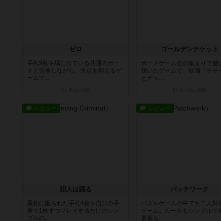
ゼロ
ゴールデンチケット
手札9枚を場に出ている共通のカー
ボードゲーム会の集まりで遊
ドと交換しながら、失点を抑えるゲ
頂いたゲームで、映画『チャ
ームで...
とチョ...
8ヶ月前
の投稿
2年以上前
の投稿
レビュー
レビュー
犯人は踊る
パッチワーク
最初に配られた手札4枚を自分の手
パズルゲームの中でも二人対
番で1枚ずつプレイするだけのシン
ゲーム。ルールもシンプルで
プルの...
要素も...