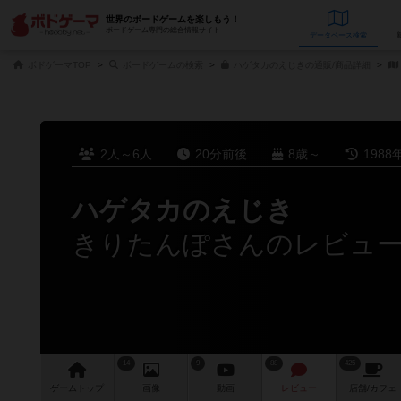
世界のボードゲームを楽しもう！
ボードゲーム専門の総合情報サイト
データベース
検
ボドゲーマTOP
ボードゲームの検索
ハゲタカのえじきの通販/商品詳細
2人～6人
20分前後
8歳～
1988
ハゲタカのえじき
きりたんぽさんのレビュ
14
9
88
425
ゲーム
トップ
画像
動画
レビュー
店舗/
カフェ