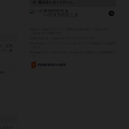
最近見たボードゲーム
Raj / Hol's der Geier
ハゲタカのえじき
※Apple、Apple のロゴ は、米国および他の国々で登録された
Apple Inc.の商標です。
※App Store は、Apple Inc.のサービスマークです。
※Android は、グーグル インコーポレイテッドの商標または登録商
イ。記号
標です。
レイ。あ
※Google Play とそのロゴは、Google Inc.の商標または登録商標で
す。
ン
ングスパ