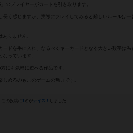
5」のプレイヤーがカードを引き取ります。
し長く感じますが、実際にプレイしてみると難しいルールは一
はありません。
カードを手に入れ、なるべくキーカードとなる大きい数字は温
となっています。
の方にも気軽に遊べる作品です。
楽しめるのもこのゲームの魅力です。
この投稿に
1
名が
ナイス！
しました