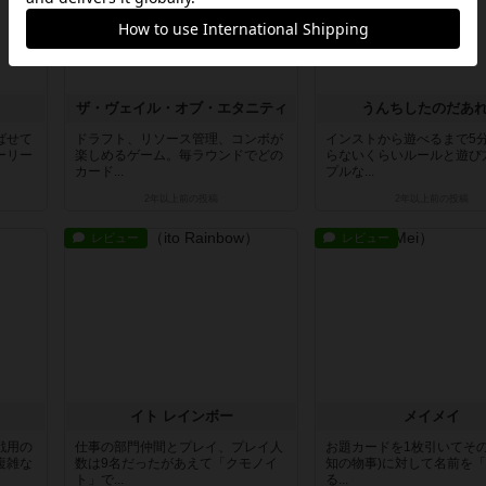
ザ・ヴェイル・オブ・エタニティ
うんちしたのだあ
ばせて
ドラフト、リソース管理、コンボが
インストから遊べるまで5
ーリー
楽しめるゲーム。毎ラウンドでどの
らないくらいルールと遊び
カード...
プルな...
2年以上前
の投稿
2年以上前
の投稿
レビュー
レビュー
イト レインボー
メイメイ
戦用の
仕事の部門仲間とプレイ、プレイ人
お題カードを1枚引いてその
複雑な
数は9名だったがあえて「クモノイ
知の物事)に対して名前を
ト」で...
る...