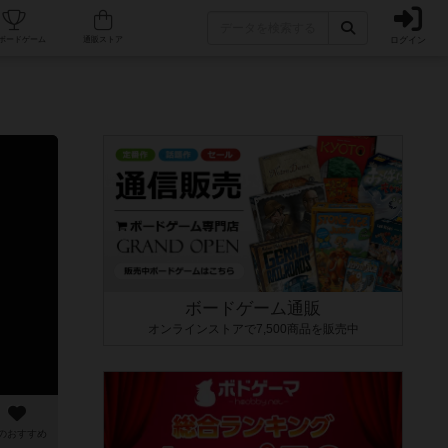
ログイン
カフェ/店舗
人気ボードゲーム
通販ストア
ボードゲーム通販
オンラインストアで7,500商品を販売中
のおすすめ