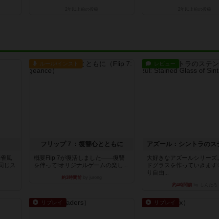
2年以上前
の投稿
2年以上前
の投稿
ルール/インスト
レビュー
フリップ７：復讐心とともに
麻雀風
概要Flip 7が復活しました――復讐
大好きなアズールシリーズ
同じス
を伴って!オリジナルゲームの楽し...
ドグラスを作っていきます
り自由...
約3時間前
by jurong
約4時間前
by しんたろ
リプレイ
リプレイ