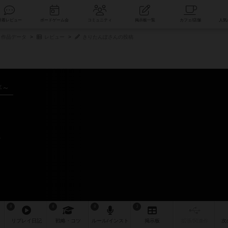
索
新着レビュー
ボードゲーム会
コミュニティ
掲示板一覧
作品データ
レビュー
きりたんぽさんの投稿
年～
ー
8
8
8
3
リプレイ
日記
戦略
・コツ
ルール
/インスト
掲示板
拡張/関連
作
次