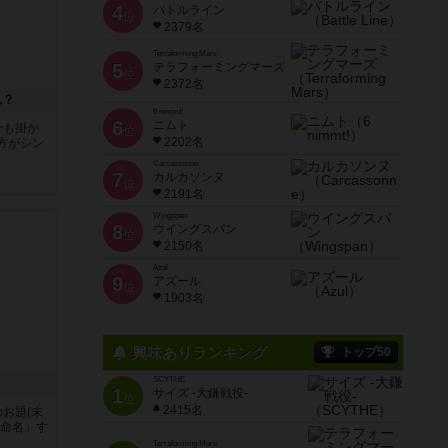
4
バトルライン
位
2379名
Terraforming Mars
5
テラフォーミングマーズ
位
2372名
れ？
6 nimmt!
6
ニムト
分も掛か
位
2202名
方がシン
Carcassonne
7
カルカソンヌ
位
2191名
Wingspan
8
ウイングスパン
位
2150名
Azul
9
アズール
位
1903名
興味ありランキング
トップ50
SCYTHE
1
サイズ -大鎌戦役-
位
2415名
お題(未
「命名」す
Terraforming Mars