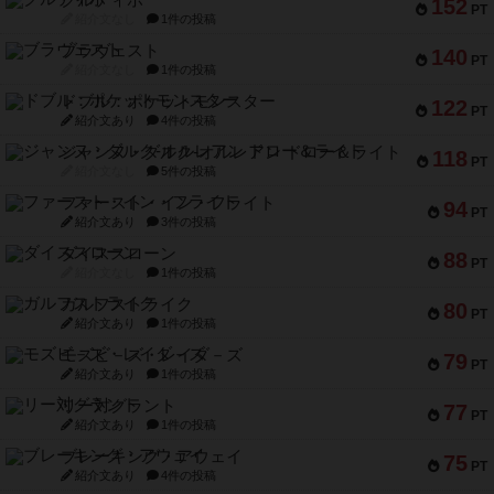
152
PT
紹介文なし
1件の投稿
ブラヴェスト
140
PT
紹介文なし
1件の投稿
ドブル：ポケットモンスター
122
PT
紹介文あり
4件の投稿
ジャンヌ・ダルク-オルレアン ドロー＆ライト
118
PT
紹介文なし
5件の投稿
ファースト・イン・フライト
94
PT
紹介文あり
3件の投稿
ダイススローン
88
PT
紹介文なし
1件の投稿
ガルフストライク
80
PT
紹介文あり
1件の投稿
モズビ－ズ・レイダ－ズ
79
PT
紹介文あり
1件の投稿
リー対グラント
77
PT
紹介文あり
1件の投稿
ブレーキング・アウェイ
75
PT
紹介文あり
4件の投稿