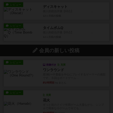
レビュー
ディスキャット
個人的総合評価【63点】 ...
12ヶ月前
の投稿
レビュー
タイムボムQ
個人的総合評価【65点】 ...
12ヶ月前
の投稿
会員の新しい投稿
レビュー
画像付き
充実
ワンラウンド
星5軽〜中量級を中心にプレイするゲーマーの感想
です。今回はボードゲーム...
約2時間前
by おとん
レビュー
充実
花火
ずっと前のドイツ年間ゲーム大賞ながら、シンプ
ルで簡単な小ゲームで今でも...
約5時間前
by tamio