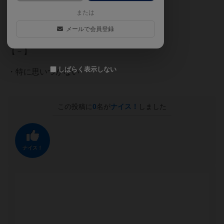
・一回の時間が短いのが良い
または
メールで会員登録
・簡単で面白い花丸な良作
【－】
しばらく表示しない
・特に思いつかない
この投稿に
0
名が
ナイス！
しました
ナイス！