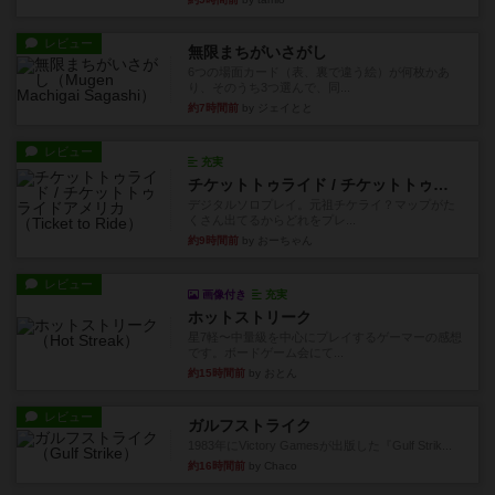
レビュー
無限まちがいさがし
6つの場面カード（表、裏で違う絵）が何枚かあ
り、そのうち3つ選んで、同...
約7時間前
by ジェイとと
レビュー
充実
チケットトゥライド / チケットトゥライドアメリカ
デジタルソロプレイ。元祖チケライ？マップがた
くさん出てるからどれをプレ...
約9時間前
by おーちゃん
レビュー
画像付き
充実
ホットストリーク
星7軽〜中量級を中心にプレイするゲーマーの感想
です。ボードゲーム会にて...
約15時間前
by おとん
レビュー
ガルフストライク
1983年にVictory Gamesが出版した『Gulf Strik...
約16時間前
by Chaco