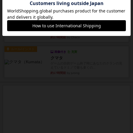
約17時間前
by あまる
レビュー
充実
1809
ケビン・ザッカーがデザインした１ヘクス=２マイ
ルの戦役級シリーズは以下...
約17時間前
by Chaco
ルール/インスト
画像付き
充実
クマタ
ゲームの目的ゲーム終了時にあなたのクランの見
えているドミノで最も多くの...
約17時間前
by jurong