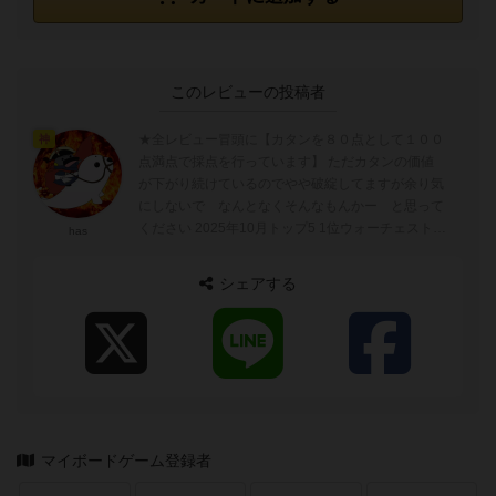
このレビューの投稿者
★全レビュー冒頭に【カタンを８０点として１００
神
点満点で採点を行っています】 ただカタンの価値
が下がり続けているのでやや破綻してますが余り気
にしないで なんとなくそんなもんかー と思って
ください 2025年10月トップ5 1位ウォーチェスト
has
（まーちぇすと） 2位r...
シェアする
マイボードゲーム登録者