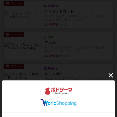
リプレイ
画像付き
ディジットコード
やっぱり論理ゲームは面白い。息子とリプレイし
ました。息子の勝ち。これリ...
約16時間前
by くみ
リプレイ
充実
アルゴ
アルゴがとても好きで、たぶんプレイ回数が最も
多いゲームです。なんといっ...
約16時間前
by おとん
リプレイ
画像付き
タイムボム
僕はホントに嘘が下手なようで、すぐバレますみ
んなホント、嘘が上手ですよ...
約17時間前
by あまる
レビュー
画像付き
タイムボム
まず簡単で軽い！大人数で遊べる！それなのに小
箱！何より楽しい！！正体隠...