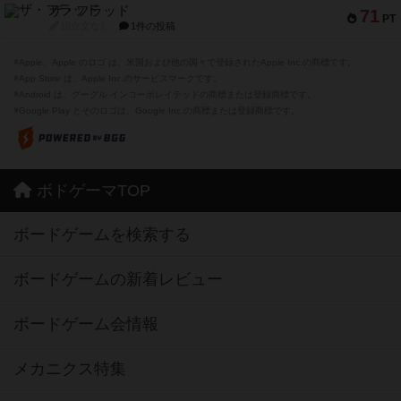
ザ・フラッド
71
PT
紹介文なし
1件の投稿
※Apple、Apple のロゴ は、米国および他の国々で登録されたApple Inc.の商標です。
※App Store は、Apple Inc.のサービスマークです。
※Android は、グーグル インコーポレイテッドの商標または登録商標です。
※Google Play とそのロゴは、Google Inc.の商標または登録商標です。
ボドゲーマTOP
ボードゲームを検索する
ボードゲームの新着レビュー
ボードゲーム会情報
メカニクス特集