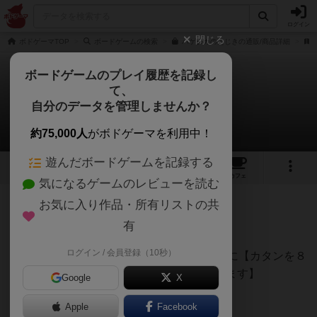
ログイン
閉じる
ボドゲーマTOP
ボードゲームの検索
ハゲタカのえじきの通販/商品詳細
ボードゲームのプレイ履歴を記録し
て、
ハゲタカのえじき
自分のデータを管理しませんか？
hasさんのレビュー
約75,000人
がボドゲーマを利用中！
遊んだボードゲームを記録する
14
9
87
424
トップ
画像
動画
レビュー
カフェ
気になるゲームのレビューを読む
お気に入り作品・所有リストの共
372名
0名
0
4年以上前
有
ログイン / 会員登録（10秒）
個人的総合評価【75点】★全レビュー冒頭に【カタンを８
０点として１００点満点で採点を行っています】
Google
X
【＋】
Apple
Facebook