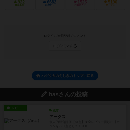
922
6682
1525
5190
興味あり
経験あり
お気に入り
持ってる
ログイン/会員登録でコメント
ログインする
ハゲタカのえじきのトップに戻る
hasさんの投稿
レビュー
充実
アークス
個人的総合評価【81点】★全レビュー冒頭に【カ
タンを８０点として１００...