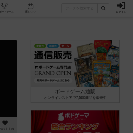
ログイン
カフェ/店舗
人気ボードゲーム
通販ストア
ボードゲーム通販
オンラインストアで7,500商品を販売中
のおすすめ