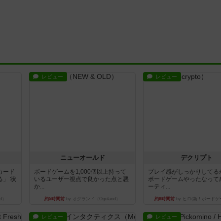
レビュー
レビュー
ニューオールド
デクリプト
カード
ボードゲームを1,000個以上持って
プレイ感がしっかりしてる
」 状
いるユーザー視点で良かった点と悪
ボードゲームやったなって
か...
ーティ...
d）
約5時間前
by オグランド（Oguland）
約6時間前
by ヒロ(新！ボードゲ
レビュー
レビュー