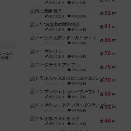
PT
紹介文あり
1件の投稿
南北戦争
91
PT
紹介文あり
1件の投稿
ふたつの城の物語
91
PT
紹介文あり
6件の投稿
ノームズ・アット・ナイト
88
PT
紹介文なし
1件の投稿
マーリン
76
ゲームの
PT
紹介文あり
6件の投稿
1時間く
フラットアイアン
75
PT
紹介文なし
2件の投稿
トランスオリエント・エクスプレス
70
PT
紹介文なし
1件の投稿
アンブッシュ！：ムーブアウト！
59
PT
紹介文あり
1件の投稿
キャプテン・フリップ：イスラ・ボンバ
51
PT
紹介文なし
2件の投稿
ガルフストライク
46
PT
紹介文あり
1件の投稿