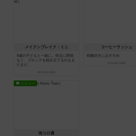
メイクンブレイク：ミニ
コーヒーラッシュ
9歳の子どもと一緒に。得点に関係
戦略好きにおすすめ
なく、ブロックを組み立てるのもま
約1年前
の投稿
だまだ...
約1年前
の投稿
レビュー
街コロ通