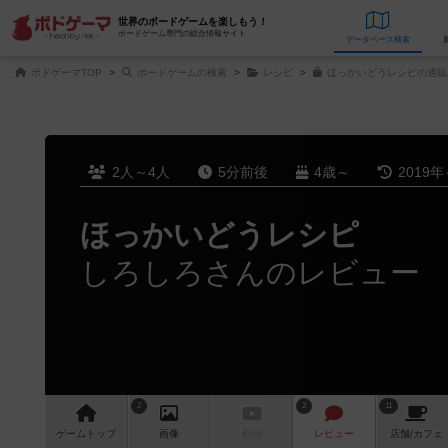
世界のボードゲームを楽しもう！
ボードゲーム専門の総合情報サイト
データベース
検
ボドゲーマTOP
ボードゲームの検索
レシピ
ほっかいどうレシピの通販
2人～4人
5分前後
4歳～
2019年
ほっかいどうレシピ
しろしろさんのレビュー
2
2
11
ゲーム
トップ
画像
動画
レビュー
店舗/
カフェ