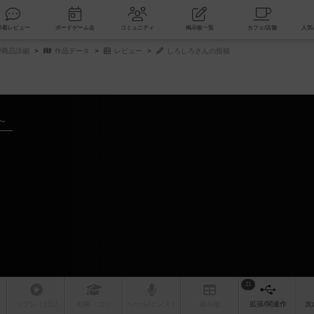
索
新着レビュー
ボードゲーム会
コミュニティ
掲示板一覧
/商品詳細
作品データ
レビュー
しろしろさんの投稿
～
21
リプレイ
日記
戦略
・コツ
ルール
/インスト
掲示板
拡張/関連
作
次