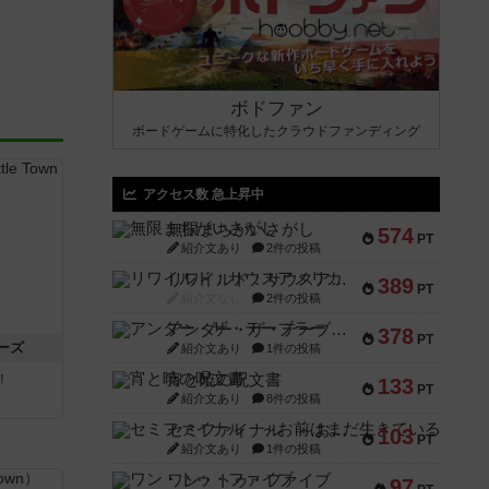
ボドファン
ボードゲームに特化したクラウドファンディング
アクセス数 急上昇中
無限まちがいさがし
574
PT
紹介文あり
2件の投稿
リワイルド：サウスアメリカ
389
PT
紹介文なし
2件の投稿
アンダー・ザ・テーブラー
378
PT
ーズ
紹介文あり
1件の投稿
！
宵と暁の呪文書
133
PT
紹介文あり
8件の投稿
セミファイナル ～お前はまだ生きている～
103
PT
紹介文あり
1件の投稿
ワン・トゥ・ファイブ
97