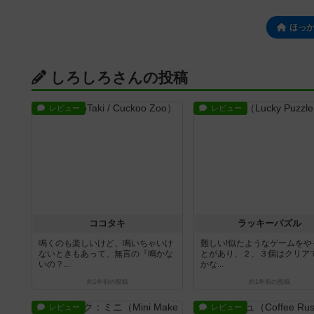
ほっ
しろしろさんの投稿
レビュー
レビュー
ココタキ
ラッキーパズル
鳴くのも楽しいけど、鳴いちゃいけ
難しい!似たようなゲームをや
ないときもあって、無言の『鳴かな
とがあり、２、３個はクリア
いの？...
かな...
約1年前
の投稿
約1年前
の投稿
レビュー
レビュー