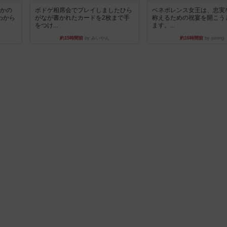
とかの
ボドゲ相席会でプレイしましたひら
ベネボレンス女王は、忠実
わから
がなが書かれたカードを2枚まで手
称えるための祝宴を開こう
をつけ...
ます。...
約15時間前
by みいやん
約16時間前
by jurong