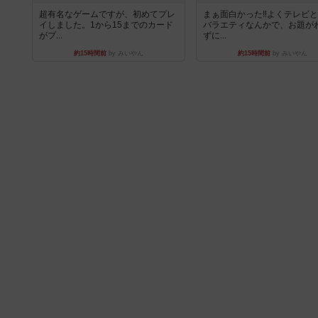
超有名なゲームですが、初めてプレ
まぁ面白かった‼️よくテレビ
イしました。1から15までのカード
バラエティなんかで、お題が
がプ...
ずに...
約15時間前
by みいやん
約15時間前
by みいやん