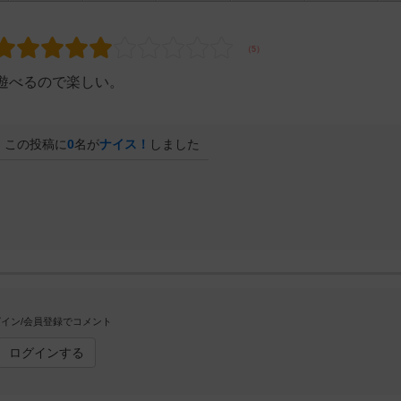
遊べるので楽しい。
この投稿に
0
名が
ナイス！
しました
イン/会員登録でコメント
ログインする