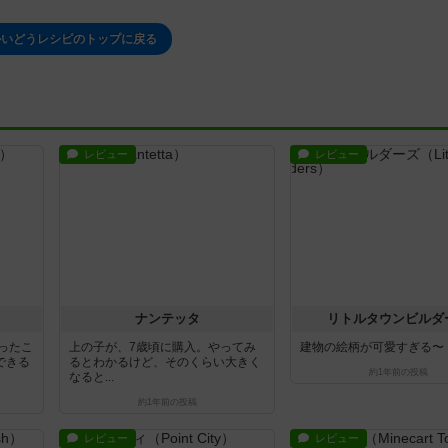
かいどうレシピのトップに戻る
レビュー
レビュー
ナンテッタ
リトルタウンビルダ
ったこ
上の子が、7歳頃に購入。やってみ
建物の絵柄が可愛すぎる〜
できる
るとわかるけど、そのくらい大きく
約1年前
の投稿
なると...
約1年前
の投稿
レビュー
レビュー