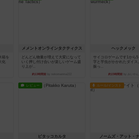
ュ
メメントオンラインタクティクス
ヘックメック
木箱を
どんどん物量が増えて大変になって
サイコロゲームです1から
大化
いく押し付け合いが楽しいゲーム盛
字と芋虫がかかれたダイス
り上が...
振っ...
約13時間前
by nekomanma222
約15時間前
by みいやん
レビュー
ルール/インスト
ピタッコカルタ
ノームズ・アット・