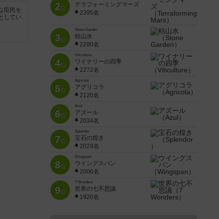
2
テラフォーミングマーズ
位
な臣民を
2395名
としてい
Stone Garden
3
枯山水
位
2280名
Viticulture
4
ワイナリーの四季
位
2272名
Agricola
5
アグリコラ
位
2120名
Azul
6
アズール
位
2034名
Splendor
7
宝石の煌き
位
2029名
Wingspan
8
ウイングスパン
位
2006名
7 Wonders
9
世界の七不思議
位
1920名