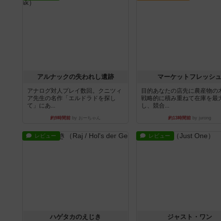
アルナックの失われし遺跡
マーケットフレッシ
アナログ対人プレイ数回。クニツィ
目的あなたの店先に農産物の
ア先生の名作「エルドラドを探し
戦略的に積み重ねて在庫を最
て」にあ...
し、競合...
約9時間前
by おーちゃん
約13時間前
by jurong
レビュー
レビュー
ハゲタカのえじき
ジャスト・ワン