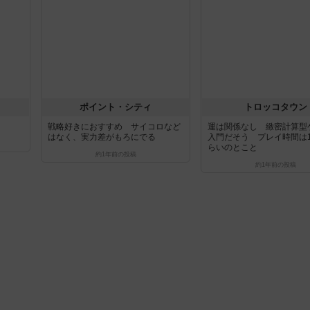
ポイント・シティ
トロッコタウン
戦略好きにおすすめ サイコロなど
運は関係なし 緻密計算型
はなく、実力差がもろにでる
入門だそう プレイ時間は
らいのとこと
約1年前
の投稿
約1年前
の投稿