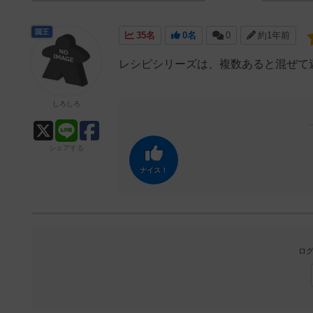
国王
35名
0名
0
約1年前
レシピシリーズは、複数あると混ぜて
しろしろ
シェアする
ナイス！
ログ