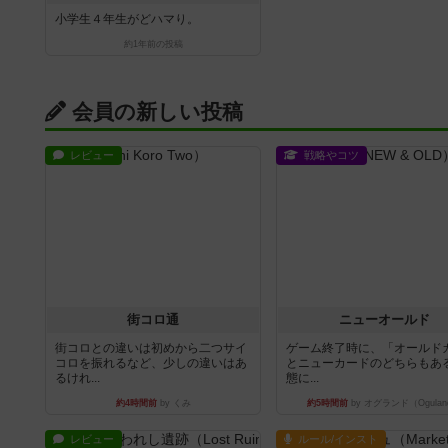
小学生４年生がどハマり。
約1年前
の投稿
会員の新しい投稿
レビュー
戦略やコツ
街コロ通
ニューオールド
街コロとの違いは初めから二つサイ
ゲーム終了時に、「オールド
コロを振れるなど、少しの違いはあ
とニューカードのどちらもある
るけれ...
態に...
約4時間前
by くみ
約5時間前
by オグランド（Ogulan
レビュー
ルール/インスト