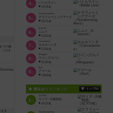
4
バトルライン
位
2378名
Terraforming Mars
5
テラフォーミングマーズ
位
2371名
6 nimmt!
6
ニムト
位
2202名
Carcassonne
7
カルカソンヌ
位
5までの数
2191名
。これを
Wingspan
8
ウイングスパン
位
2150名
Azul
9
アズール
位
1903名
興味ありランキング
トップ50
SCYTHE
1
サイズ -大鎌戦役-
位
2415名
ナイト
Terraforming Mars