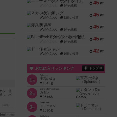
エコーズ・オブ・タイム
45
PT
紹介文なし
8件の投稿
スカルキング
45
PT
紹介文あり
12件の投稿
海兵隊
45
PT
紹介文あり
1件の投稿
Bitter End ブタペスト救出作戦
45
PT
紹介文なし
1件の投稿
ドコジャン
42
PT
紹介文あり
10件の投稿
お気に入りランキング
トップ50
Splendor
1
宝石の煌き
位
4041名
Die Siedler von Catan
から、超
2
カタン
位
感じ。パ
3616名
Dominion
ーム家族)
3
ドミニオン
位
2530名
Battle Line