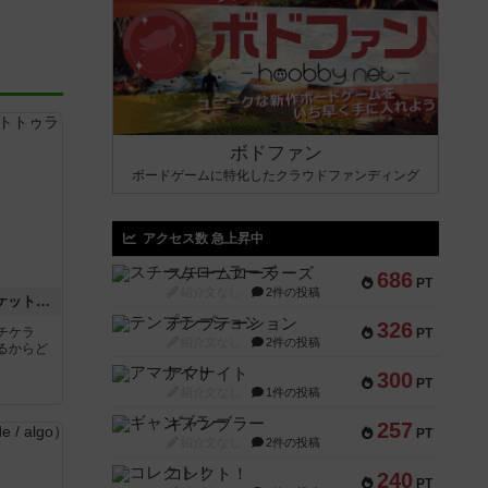
ボドファン
ボードゲームに特化したクラウドファンディング
アクセス数 急上昇中
スチームローラーズ
686
PT
紹介文なし
2件の投稿
チケットトゥライド / チケットトゥライドアメリカ
テンプテーション
326
チケラ
PT
紹介文なし
2件の投稿
るからど
アマナイト
300
PT
紹介文なし
1件の投稿
ん
ギャンブラー
257
PT
紹介文なし
2件の投稿
コレクト！
240
PT