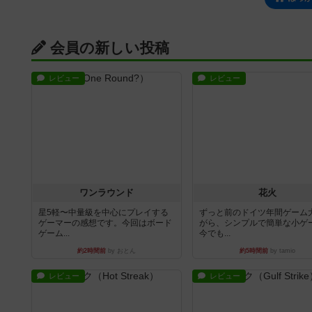
会員の新しい投稿
レビュー
レビュー
ワンラウンド
花火
星5軽〜中量級を中心にプレイする
ずっと前のドイツ年間ゲーム
ゲーマーの感想です。今回はボード
がら、シンプルで簡単な小ゲ
ゲーム...
今でも...
約2時間前
by おとん
約5時間前
by tamio
レビュー
レビュー