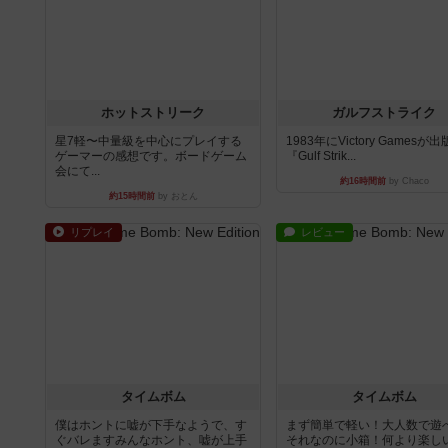
ホットストリーク
ガルフストライク
星7軽〜中量級を中心にプレイする
1983年にVictory Gamesが
ゲーマーの感想です。ボードゲーム
『Gulf Strik...
会にて...
約16時間前
by Chaco
約15時間前
by おとん
リプレイ
レビュー
タイムボム
タイムボム
僕はホントに嘘が下手なようで、す
まず簡単で軽い！大人数で遊
ぐバレますみんなホント、嘘が上手
それなのに小箱！何より楽し