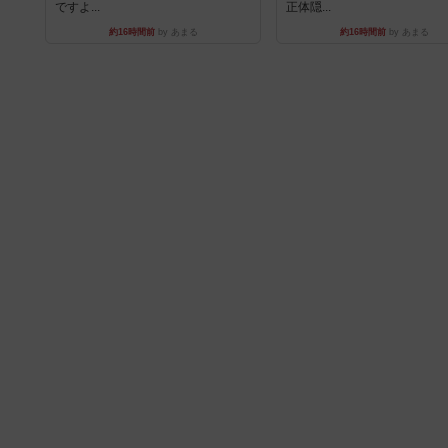
ですよ...
正体隠...
約16時間前
by あまる
約16時間前
by あまる