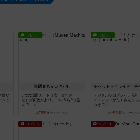
レビュー
レビュー
無限まちがいさがし
大賞な
6つの場面カード（表、裏で違う
デジタルソロプレイ。元祖
ームで
絵）が何枚かあり、そのうち3つ選
イ？マップがたくさん出て
んで、同...
れをプレ...
約7時間前
by ジェイとと
約9時間前
by おーちゃ
リプレイ
リプレイ