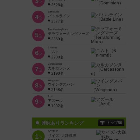
3
位
2528名
Battle Line
4
バトルライン
位
2377名
Terraforming Mars
5
テラフォーミングマーズ
位
2369名
6 nimmt!
6
ニムト
位
2200名
Carcassonne
7
カルカソンヌ
位
2190名
Wingspan
8
ウイングスパン
位
2148名
Azul
9
アズール
位
1902名
興味ありランキング
トップ50
SCYTHE
1
サイズ -大鎌戦役-
位