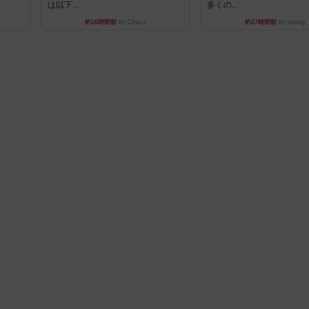
は以下...
多くの...
約16時間前
by Chaco
約17時間前
by jurong