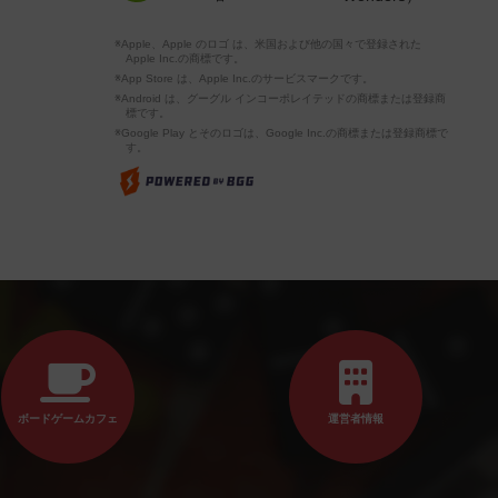
※Apple、Apple のロゴ は、米国および他の国々で登録された
Apple Inc.の商標です。
※App Store は、Apple Inc.のサービスマークです。
※Android は、グーグル インコーポレイテッドの商標または登録商
標です。
※Google Play とそのロゴは、Google Inc.の商標または登録商標で
す。
ボードゲームカフェ
運営者情報