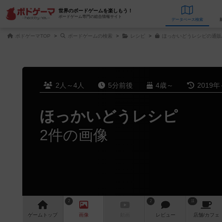
世界のボードゲームを楽しもう！
ボードゲーム専門の総合情報サイト
データベース
検
ボドゲーマTOP
ボードゲームの検索
レシピ
ほっかいどうレシピの通販
2人～4人
5分前後
4歳～
2019年
ほっかいどうレシピ
2件の画像
2
2
11
ゲーム
トップ
画像
動画
レビュー
店舗/
カフェ