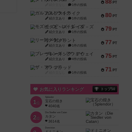
88
PT
紹介文なし
1件の投稿
ガルフストライク
80
PT
紹介文あり
1件の投稿
モズビ－ズ・レイダ－ズ
79
PT
紹介文あり
1件の投稿
リー対グラント
77
PT
紹介文あり
1件の投稿
ブレーキング・アウェイ
75
PT
紹介文あり
4件の投稿
ザ・フラッド
71
PT
紹介文なし
1件の投稿
お気に入りランキング
トップ50
Splendor
1
宝石の煌き
位
4040名
Die Siedler von Catan
2
カタン
位
3614名
Dominion
ドミニオン