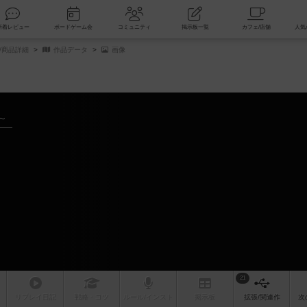
索
新着レビュー
ボードゲーム会
コミュニティ
掲示板一覧
/商品詳細
作品データ
画像
～
21
リプレイ
日記
戦略
・コツ
ルール
/インスト
掲示板
拡張/関連
作
次