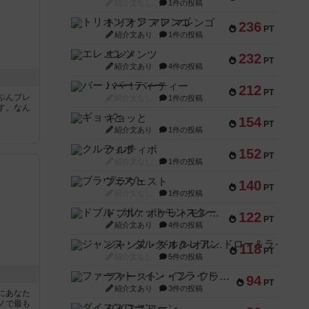
紹介文なし
1件の投稿
トリオンフ ア マレンゴ
236
PT
紹介文あり
1件の投稿
エレメンツ
232
PT
紹介文あり
4件の投稿
バー！パーティー
212
PT
ぶんプレ
紹介文なし
1件の投稿
す。なん
ギョッと
154
PT
紹介文あり
1件の投稿
クルティボ
152
PT
紹介文なし
1件の投稿
ブラヴェスト
140
PT
紹介文なし
1件の投稿
ドブル：ポケットモンスター
122
PT
紹介文あり
4件の投稿
ジャンヌ・ダルク-オルレアン ドロー＆ライト
118
PT
紹介文なし
5件の投稿
ファースト・イン・フライト
94
PT
紹介文あり
3件の投稿
にあなた
ノで最も
ダイススローン