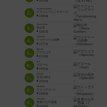
2415名
Terraforming Mars
2
テラフォーミングマーズ
位
2394名
Stone Garden
3
枯山水
位
2281名
Viticulture
4
ワイナリーの四季
位
2272名
Agricola
5
アグリコラ
位
2119名
Azul
6
アズール
位
2035名
Splendor
7
宝石の煌き
位
2028名
Wingspan
8
ウイングスパン
位
2006名
7 Wonders
9
世界の七不思議
位
1919名