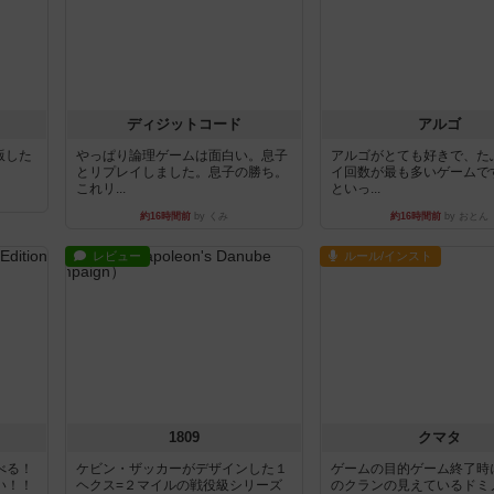
ディジットコード
アルゴ
出版した
やっぱり論理ゲームは面白い。息子
アルゴがとても好きで、た
とリプレイしました。息子の勝ち。
イ回数が最も多いゲームで
これリ...
といっ...
約16時間前
by くみ
約16時間前
by おとん
レビュー
ルール/インスト
1809
クマタ
べる！
ケビン・ザッカーがデザインした１
ゲームの目的ゲーム終了時
い！！
ヘクス=２マイルの戦役級シリーズ
のクランの見えているドミ