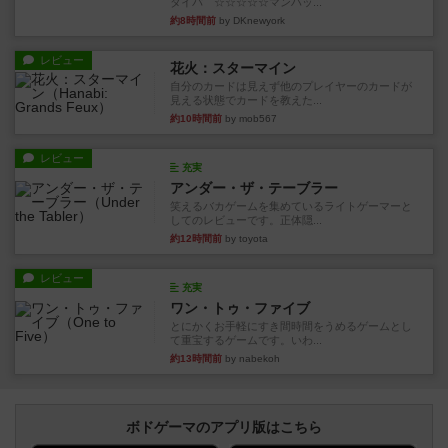
タイパ ☆☆☆☆☆マンハッ...
約8時間前
by DKnewyork
レビュー
花火：スターマイン
自分のカードは見えず他のプレイヤーのカードが
見える状態でカードを教えた...
約10時間前
by mob567
レビュー
充実
アンダー・ザ・テーブラー
笑えるバカゲームを集めているライトゲーマーと
してのレビューです。正体隠...
約12時間前
by toyota
レビュー
充実
ワン・トゥ・ファイブ
とにかくお手軽にすき間時間をうめるゲームとし
て重宝するゲームです。いわ...
約13時間前
by nabekoh
ボドゲーマのアプリ版はこちら