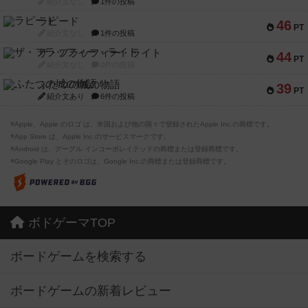
紹介文なし
1件の投稿
ラピード
46
PT
紹介文なし
1件の投稿
ザ・フラッフィー・ライト
44
PT
紹介文なし
0件の投稿
ふたつの城の物語
39
PT
紹介文あり
6件の投稿
※Apple、Apple のロゴ は、米国および他の国々で登録されたApple Inc.の商標です。
※App Store は、Apple Inc.のサービスマークです。
※Android は、グーグル インコーポレイテッドの商標または登録商標です。
※Google Play とそのロゴは、Google Inc.の商標または登録商標です。
ボドゲーマTOP
ボードゲームを検索する
ボードゲームの新着レビュー