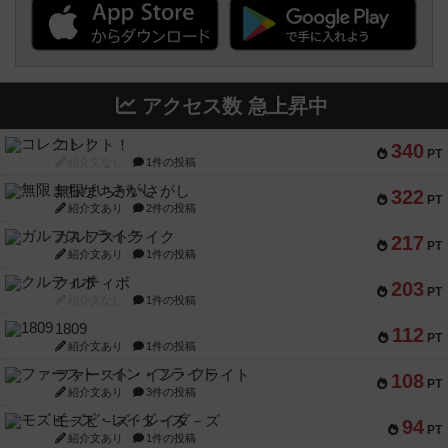
アクセス数 急上昇中
コレクト！
340
PT
紹介文なし
1件の投稿
無限まちがいさがし
322
PT
紹介文あり
2件の投稿
ガルフストライク
217
PT
紹介文あり
1件の投稿
クルティボ
203
PT
紹介文なし
1件の投稿
1809
112
PT
紹介文あり
1件の投稿
ファースト・イン・フライト
108
PT
紹介文あり
3件の投稿
モズビ－ズ・レイダ－ズ
94
PT
紹介文あり
1件の投稿