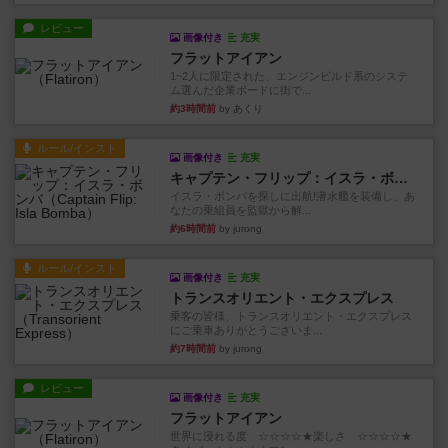
レビュー
画像付き
充実
フラットアイアン
1~2人に限定された、エンジンビルド系のシステ
ム選んだ企業ボードに街で...
約3時間前
by あくり
ルール/インスト
画像付き
充実
キャプテン・フリップ：イスラ・ボンバ
イスラ・ボンバを探しに出航!潜水艦を装備し、あ
なたの乗組員を監獄から解...
約6時間前
by jurong
ルール/インスト
画像付き
充実
トランスオリエント・エクスプレス
乗客の皆様、トランスオリエント・エクスプレス
にご乗車ありがとうございま...
約7時間前
by jurong
レビュー
画像付き
充実
フラットアイアン
世界に浸れる度 ☆☆☆☆★楽しさ ☆☆☆☆★