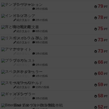
テンプテーション
79
PT
紹介文なし
2件の投稿
インドネシア
78
PT
紹介文あり
2件の投稿
宵と暁の呪文書
75
PT
紹介文あり
8件の投稿
リスボン・トラム 28
73
PT
紹介文あり
9件の投稿
アマナイト
73
PT
紹介文なし
1件の投稿
ブラヴェスト
66
PT
紹介文なし
1件の投稿
スペクタキュラー
60
PT
紹介文なし
1件の投稿
スモールワールド
59
PT
紹介文あり
13件の投稿
ギャンブラー
58
PT
紹介文なし
2件の投稿
Bitter End ブタペスト救出作戦
52
PT