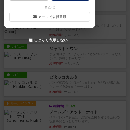
かれたダイス。これを振っ...
約2時間前
by みいやん
または
メールで会員登録
レビュー
ハゲタカのえじき
超有名なゲームですが、初めてプレイしました。1
から15までのカードがプ...
約2時間前
by みいやん
しばらく表示しない
レビュー
ジャスト・ワン
まぁ面白かった‼️よくテレビとかのバラエティなん
かで、お題がわからずに...
約2時間前
by みいやん
レビュー
ピタッコカルタ
ボドゲ相席会でプレイしましたひらがなが書かれ
たカードを2枚まで手をつけ...
約2時間前
by みいやん
ルール/インスト
画像付き
充実
ノームズ・アット・ナイト
ベネボレンス女王は、忠実な臣民を称えるための
祝宴を開こうとしています。...
約3時間前
by jurong