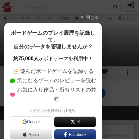
ログイン
閉じる
ボドゲーマTOP
ボードゲームの検索
ひらがじゃん カード版
ひらがじゃ
ボードゲームのプレイ履歴を記録し
て、
ひらがじゃん 牌版
自分のデータを管理しませんか？
0件のリプレイ日記
約75,000人
がボドゲーマを利用中！
遊んだボードゲームを記録する
6
1
17
114
トップ
画像
動画
レビュー
カフェ
気になるゲームのレビューを読む
お気に入り作品・所有リストの共
ひらがじゃん 牌版のトップに戻る
有
ログイン / 会員登録（10秒）
会員の新しい投稿
Google
X
レビュー
ヘックメック
Apple
Facebook
サイコロゲームです1から5までの数字と芋虫がか