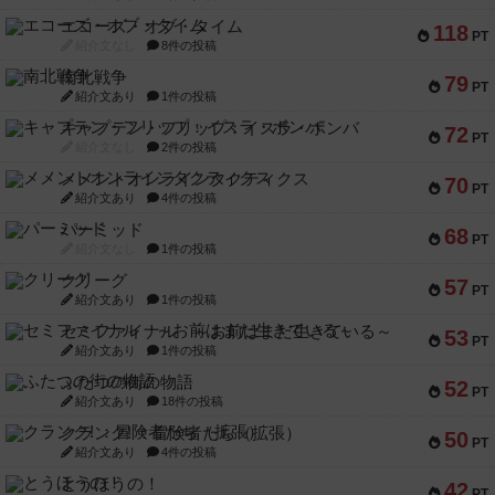
エコーズ・オブ・タイム
118
PT
紹介文なし
8件の投稿
南北戦争
79
PT
紹介文あり
1件の投稿
キャプテン・フリップ：イスラ・ボンバ
72
PT
紹介文なし
2件の投稿
メメントオンラインタクティクス
70
PT
紹介文あり
4件の投稿
パーミッド
68
PT
紹介文なし
1件の投稿
クリーグ
57
PT
紹介文あり
1件の投稿
セミファイナル ～お前はまだ生きている～
53
PT
紹介文あり
1件の投稿
ふたつの街の物語
52
PT
紹介文あり
18件の投稿
クランク! ：冒険者たち（拡張）
50
PT
紹介文あり
4件の投稿
とうほうの！
42
PT