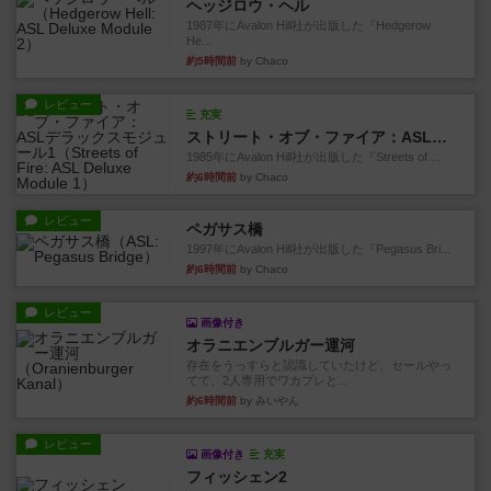
ヘッジロウ・ヘル
1987年にAvalon Hill社が出版した『Hedgerow
He...
約5時間前
by Chaco
レビュー
充実
ストリート・オブ・ファイア：ASLデラックスモジュール1
1985年にAvalon Hill社が出版した『Streets of ...
約6時間前
by Chaco
レビュー
ペガサス橋
1997年にAvalon Hill社が出版した『Pegasus Bri...
約6時間前
by Chaco
レビュー
画像付き
オラニエンブルガー運河
存在をうっすらと認識していたけど、セールやっ
てて、2人専用でワカプレと...
約6時間前
by みいやん
レビュー
画像付き
充実
フィッシェン2