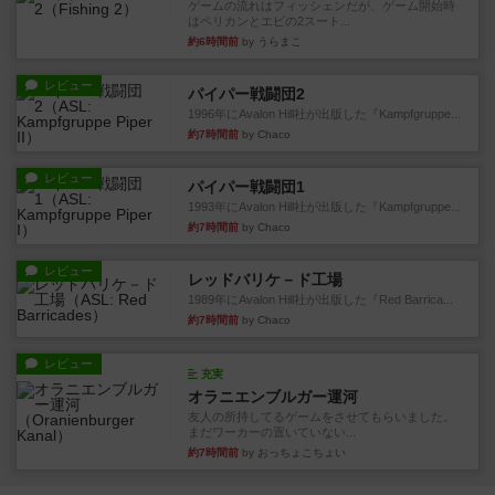
ゲームの流れはフィッシェンだが、ゲーム開始時
はペリカンとエビの2スート...
約6時間前
by うらまこ
レビュー
パイパー戦闘団2
1996年にAvalon Hill社が出版した『Kampfgruppe...
約7時間前
by Chaco
レビュー
パイパー戦闘団1
1993年にAvalon Hill社が出版した『Kampfgruppe...
約7時間前
by Chaco
レビュー
レッドバリケ－ド工場
1989年にAvalon Hill社が出版した『Red Barrica...
約7時間前
by Chaco
レビュー
充実
オラニエンブルガー運河
友人の所持してるゲームをさせてもらいました。
まだワーカーの置いていない...
約7時間前
by おっちょこちょい