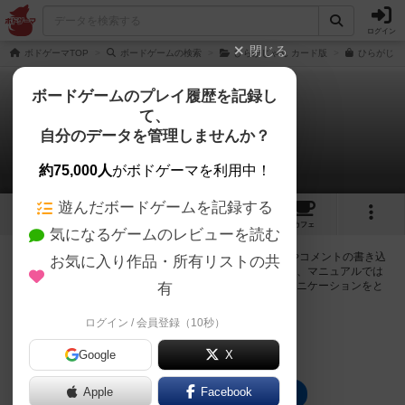
ログイン
閉じる
ボドゲーマTOP
ボードゲームの検索
ひらがじゃん カード版
ひらがじゃ
ボードゲームのプレイ履歴を記録し
て、
ひらがじゃん 牌版
自分のデータを管理しませんか？
0件の掲示板
約75,000人
がボドゲーマを利用中！
遊んだボードゲームを記録する
6
1
17
115
トップ
画像
動画
レビュー
カフェ
気になるゲームのレビューを読む
ログインするとひらがじゃん 牌版に関する掲示板の作成やコメントの書き込
お気に入り作品・所有リストの共
みが出来るようになります。ルールの疑問やエラッタ情報、マニュアルでは
判断し辛い曖昧な表記等について会員同士で自由にコミュニケーションをと
有
ることが出来ます。
ログイン / 会員登録（10秒）
ログイン/無料会員登録
Google
X
Apple
Facebook
ひらがじゃん 牌版のトップに戻る