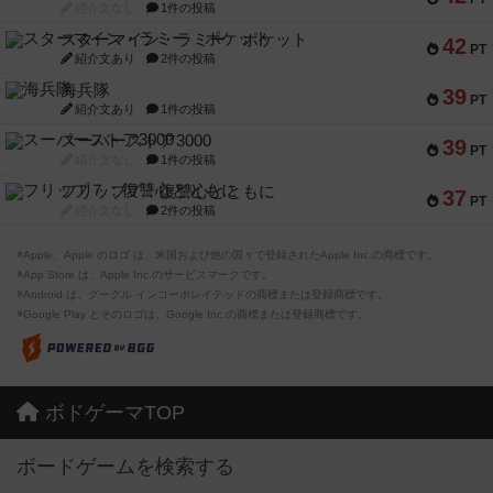
紹介文なし
1件の投稿
スターマイン・ラミー ポケット
42
PT
紹介文あり
2件の投稿
海兵隊
39
PT
紹介文あり
1件の投稿
スーパーストア3000
39
PT
紹介文なし
1件の投稿
フリップ７：復讐心とともに
37
PT
紹介文なし
2件の投稿
※Apple、Apple のロゴ は、米国および他の国々で登録されたApple Inc.の商標です。
※App Store は、Apple Inc.のサービスマークです。
※Android は、グーグル インコーポレイテッドの商標または登録商標です。
※Google Play とそのロゴは、Google Inc.の商標または登録商標です。
ボドゲーマTOP
ボードゲームを検索する