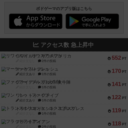
ボドゲーマのアプリ版はこちら
アクセス数 急上昇中
リワイルド：サウスアメリカ
552
PT
紹介文なし
2件の投稿
マーケットフレッシュ
170
PT
紹介文あり
1件の投稿
ファイアー・ブルズ / 火牛陣
141
PT
紹介文なし
1件の投稿
ワン・トゥ・ファイブ
122
PT
紹介文あり
1件の投稿
トランスオリエント・エクスプレス
119
PT
紹介文なし
1件の投稿
フラットアイアン
118
PT
紹介文なし
2件の投稿