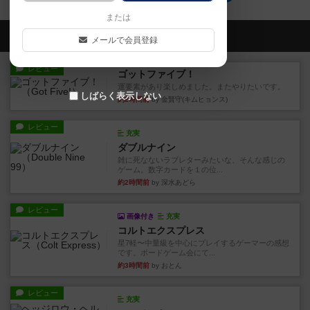
または
会員の新しい投稿
メールで会員登録
レビュー
ゴットファイブ！
運要素があり楽しめました。またやりたいです。
しばらく表示しない
約2時間前
by 金賢守(キムヒョンス)
レビュー
充実
ダブルナイン
雑に死なないラブレターみたいな、そんな感じの
ゲーム。数字カードを１の位...
約2時間前
by 深水あどら
レビュー
画像付き
充実
コルトエクスプレス
星7軽〜中量級を中心にプレイするゲーマーの感想
です。ボードゲーム会にて...
約3時間前
by おとん
レビュー
充実