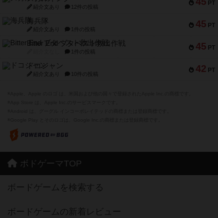
45
PT
紹介文あり
12件の投稿
海兵隊
45
PT
紹介文あり
1件の投稿
Bitter End ブタペスト救出作戦
45
PT
紹介文なし
1件の投稿
ドコジャン
42
PT
紹介文あり
10件の投稿
※Apple、Apple のロゴ は、米国および他の国々で登録されたApple Inc.の商標です。
※App Store は、Apple Inc.のサービスマークです。
※Android は、グーグル インコーポレイテッドの商標または登録商標です。
※Google Play とそのロゴは、Google Inc.の商標または登録商標です。
ボドゲーマTOP
ボードゲームを検索する
ボードゲームの新着レビュー