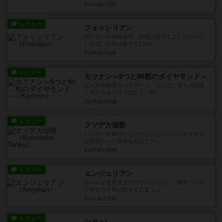
約1年前
の投稿
レビュー
フォッシリアン
縛りありの神経衰弱。絵柄が似ててよくわからな
いので、一致は数字で判別し...
約1年前
の投稿
レビュー
カリナン～9つと96粒のダイヤモンド～
拡大再生産系カードゲーム。それほど個々の戦略
に差が出るわけではなく、や...
約1年前
の投稿
レビュー
クソデカ短歌
いったい何番煎じなのかというぐらいにありがち
な単語カード組み合わせゲー...
約1年前
の投稿
レビュー
エンジェリアン
ルールが鬼畜過ぎて訳がわからない。通常のトリ
テやダウト系に飽きてしまっ...
約1年前
の投稿
レビュー