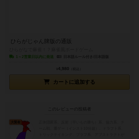
ひらがじゃん牌版の通販
ひらがなで麻雀！？麻雀風ボードゲーム
1～2営業日以内に発送
日本語ルール付き/日本語版
4,980
¥
（税込）
カートに追加する
このレビューの投稿者
正体隠匿系、反射（早いもの勝ち）系、協力系、チ
大賢者
ーム戦、重ゲー（インスト10分超）、ドラフト系、
トリックテイキング、ブラフ系、アブストラクトが