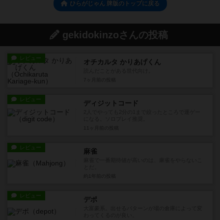
ひらがじゃん 牌版のトップに戻る
gekidokinzoさんの投稿
レビュー
オチカルタ かりあげくん
読んだことがある世代向け。
7ヶ月前
の投稿
レビュー
ディジットコード
2人でやっても2分の1まで絞ったところで運ゲー
になる。ソロプレイ推奨。
11ヶ月前
の投稿
レビュー
麻雀
麻雀で一番期待値が高いのは、麻雀をやらないこ
とだ。
約1年前
の投稿
レビュー
デポ
大富豪系。出せるパターンが場の倉庫によって変
わってくるのが良い。