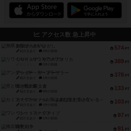
アクセス数 急上昇中
無限まちがいさがし
574
PT
紹介文あり
2件の投稿
リワイルド：サウスアメリカ
389
PT
紹介文なし
2件の投稿
アンダー・ザ・テーブラー
378
PT
紹介文あり
1件の投稿
宵と暁の呪文書
133
PT
紹介文あり
8件の投稿
セミファイナル ～お前はまだ生きている～
103
PT
紹介文あり
1件の投稿
ワン・トゥ・ファイブ
97
PT
紹介文あり
1件の投稿
南北戦争
91
PT