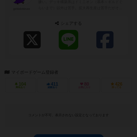
嫌い。デッキ構築系はドミニオン（基本～ギルドぐ
らいまで）以外は苦手。拡大再生産は苦手だがそれ
gekidokinzo
なりに良ゲーがあると思う。
シェアする
マイボードゲーム登録者
104
411
80
426
興味あり
経験あり
お気に入り
持ってる
コメントが不可、表示されない設定となっております