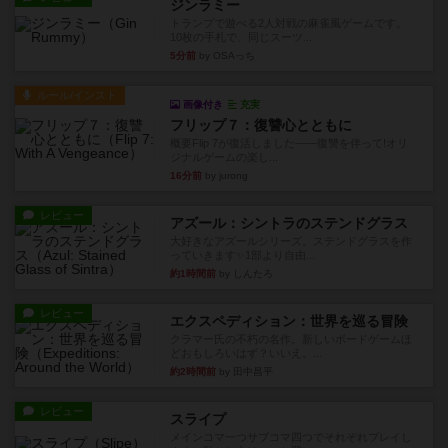
ジンラミー
トランプで遊べる2人対戦の麻雀風ゲームです。
10枚の手札で、同じスーツ...
5分前
by OSAっち
ルール/インスト
画像付き
充実
フリップ７：復讐心とともに
概要Flip 7が復活しました――復讐を伴って!オリ
ジナルゲームの楽し...
16分前
by jurong
レビュー
アズール：シントラのステンドグラス
大好きなアズールシリーズ。ステンドグラスを作
っていきます✨1部より自由...
約1時間前
by しんたろ
レビュー
エクスペディション：世界を巡る冒険
クラマー氏の不朽の名作。新しいボードゲームほ
どおもしろいはず？いいえ。...
約2時間前
by 田中昌平
レビュー
スライプ
メインコマ一つサブコマ四つでそれぞれプレイし