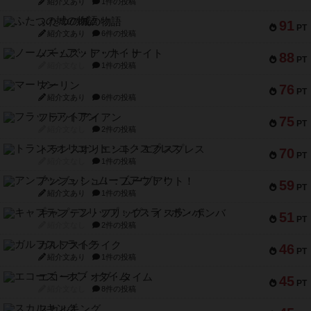
紹介文あり
1件の投稿
ふたつの城の物語
91
PT
紹介文あり
6件の投稿
ノームズ・アット・ナイト
88
PT
紹介文なし
1件の投稿
マーリン
76
PT
紹介文あり
6件の投稿
フラットアイアン
75
PT
紹介文なし
2件の投稿
トランスオリエント・エクスプレス
70
PT
紹介文なし
1件の投稿
アンブッシュ！：ムーブアウト！
59
PT
紹介文あり
1件の投稿
キャプテン・フリップ：イスラ・ボンバ
51
PT
紹介文なし
2件の投稿
ガルフストライク
46
PT
紹介文あり
1件の投稿
エコーズ・オブ・タイム
45
PT
紹介文なし
8件の投稿
スカルキング