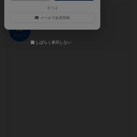
または
この投稿に
0
名が
ナイス！
しました
メールで会員登録
ナイス！
しばらく表示しない