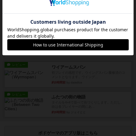
宝石の煌き：デュエル 偽造者
筆者が最も好きな2人用ボードゲームである『宝石
の煌めき デュエル』に、...
約3時間前
by 手動人形
レビュー
充実
クランク! ：冒険者たち（拡張）
クランク！のプレイヤーごとに能力の違うキャラ
クターを使用できるようにな...
約4時間前
by ぽっぽーくるっぽー
レビュー
ワイアームスパン
初プレイの感想です。ウイングスパン履修済のコ
メントとなります。ウイング...
約5時間前
by daisdice
レビュー
ふたつの街の物語
タイルを4×4で並べて街づくりします。ただし、
街は各プレイヤーの間にあ...
約9時間前
by ジェイとと
ボドゲーマのアプリ版はこちら