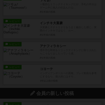
ツモぉ!
一般的なトリックテイキングだが、手札の半分は
ゲーム中に他人の仕込んだ山...
約1年前
の投稿
レビュー
インチキ大富豪
大富豪とナナトリドリをうまく融合した感じ。実
際のインチキではなく、ルー...
約1年前
の投稿
レビュー
アナフィラキシー
理不尽な即死をトリックテイキングに取り入れた
らこうなりましたっていう感...
約1年前
の投稿
レビュー
コヨーテ
インディアンポーカーの亜種。プレイ動画を参考
にするなら、個人的にはオモ...
3年以上前
の投稿
会員の新しい投稿
レビュー