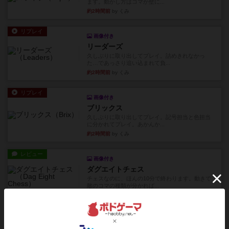
ます。動かし方はコマか壁に...
約2時間前
by くみ
リプレイ
画像付き
リーダーズ
久しぶりに取り出してプレイ。詰めきれなかっ
た…であっさり追い込まれて負...
約2時間前
by くみ
リプレイ
画像付き
ブリックス
久しぶりに取り出してプレイ。記号担当と色担当
に分かれてプレイ。あかんか...
約2時間前
by くみ
レビュー
画像付き
ダグエイトチェス
チェスなのに、ほんの10分で終わります。動きで
敵のコマの種類が分かれば...
約2時間前
by くみ
レビュー
画像付き
充実