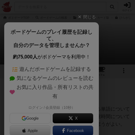
ログイン
閉じる
ボドゲーマTOP
ボードゲームの検索
ひらがじゃん カード版
ひらがじゃ
ボードゲームのプレイ履歴を記録し
て、
ひらがじゃん 牌版
自分のデータを管理しませんか？
gekidokinzoさんのレビュー
約75,000人
がボドゲーマを利用中！
遊んだボードゲームを記録する
6
1
17
114
トップ
画像
動画
レビュー
カフェ
気になるゲームのレビューを読む
お気に入り作品・所有リストの共
155名
0名
11ヶ月前
有
ログイン / 会員登録（10秒）
本家麻雀よりはマシなゲームだが、使用する単語について
共通認識が無いとトラブルの元になる。考慮時間について
Google
X
もチェスクロック方式にするなどで縛ったほうがよい。
Apple
Facebook