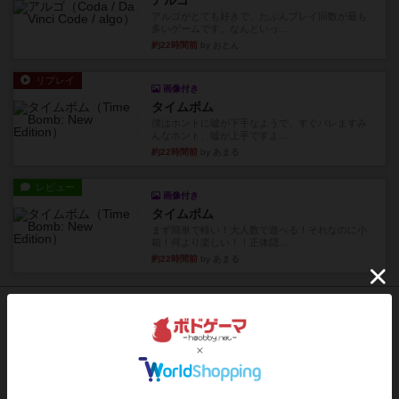
アルゴ
アルゴがとても好きで、たぶんプレイ回数が最も
多いゲームです。なんといっ...
約22時間前
by おとん
リプレイ
画像付き
タイムボム
僕はホントに嘘が下手なようで、すぐバレますみ
んなホント、嘘が上手ですよ...
約22時間前
by あまる
レビュー
画像付き
タイムボム
まず簡単で軽い！大人数で遊べる！それなのに小
箱！何より楽しい！！正体隠...
約22時間前
by あまる