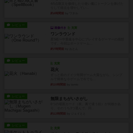
4/5点呪文を修得したり使い魔にトークンを捧げた
りして得点を増やしてい...
約4時間前
by ワタル
レビュー
画像付き
充実
ワンラウンド
星5軽〜中量級を中心にプレイするゲーマーの感想
です。今回はボードゲーム...
約7時間前
by おとん
レビュー
充実
花火
ずっと前のドイツ年間ゲーム大賞ながら、シンプ
ルで簡単な小ゲームで今でも...
約10時間前
by tamio
レビュー
無限まちがいさがし
6つの場面カード（表、裏で違う絵）が何枚かあ
り、そのうち3つ選んで、同...
約12時間前
by ジェイとと
レビュー
充実