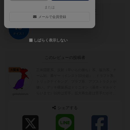
または
この投稿に
0
名が
ナイス！
しました
メールで会員登録
ナイス！
しばらく表示しない
このレビューの投稿者
正体隠匿系、反射（早いもの勝ち）系、協力系、チ
大賢者
ーム戦、重ゲー（インスト10分超）、ドラフト系、
トリックテイキング、ブラフ系、アブストラクトが
嫌い。デッキ構築系はドミニオン（基本～ギルドぐ
らいまで）以外は苦手。拡大再生産は苦手だがそれ
gekidokinzo
なりに良ゲーがあると思う。
シェアする