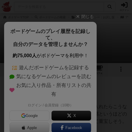
ログイン
閉じる
ボドゲーマTOP
ボードゲームの検索
アナフィラキシー：お試し版
アナ
ボードゲームのプレイ履歴を記録し
て、
アナフィラキシー
自分のデータを管理しませんか？
gekidokinzoさんのレビュー
約75,000人
がボドゲーマを利用中！
遊んだボードゲームを記録する
3
1
9
トップ
画像
動画
レビュー
カフェ
気になるゲームのレビューを読む
お気に入り作品・所有リストの共
78名
0名
約1年前
有
ログイン / 会員登録（10秒）
理不尽な即死をトリックテイキングに取り入れたらこうな
りましたっていう感じ。ただ、強烈な不快感というほどの
Google
X
ものは無く、軽くプレイできるゲームとして重宝しそう。
Apple
Facebook