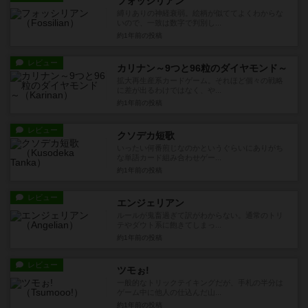
フォッシリアン
縛りありの神経衰弱。絵柄が似ててよくわからな
いので、一致は数字で判別し...
約1年前
の投稿
レビュー
カリナン～9つと96粒のダイヤモンド～
拡大再生産系カードゲーム。それほど個々の戦略
に差が出るわけではなく、や...
約1年前
の投稿
レビュー
クソデカ短歌
いったい何番煎じなのかというぐらいにありがち
な単語カード組み合わせゲー...
約1年前
の投稿
レビュー
エンジェリアン
ルールが鬼畜過ぎて訳がわからない。通常のトリ
テやダウト系に飽きてしまっ...
約1年前
の投稿
レビュー
ツモぉ!
一般的なトリックテイキングだが、手札の半分は
ゲーム中に他人の仕込んだ山...
約1年前
の投稿