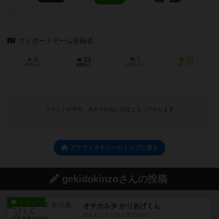
マイボードゲーム登録者
4
33
7
29
興味あり
経験あり
お気に入り
持ってる
コメントが不可、表示されない設定となっております
アナフィラキシーのトップに戻る
gekidokinzoさんの投稿
レビュー
オチカルタ かりあげくん
読んだことがある世代向け。