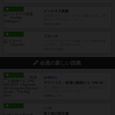
レビュー
インチキ大富豪
大富豪とナナトリドリをうまく融合した感じ。実
際のインチキではなく、ルー...
約1年前
の投稿
レビュー
コヨーテ
インディアンポーカーの亜種。プレイ動画を参考
にするなら、個人的にはオモ...
3年以上前
の投稿
会員の新しい投稿
レビュー
画像付き
アグリコラ：牧場の動物たち THE BIG BOX
長らく積みゲーになってましたが、腰を据えてプ
レイできましたのでやってみ...
40分前
by くみ
レビュー
充実
宵と暁の呪文書