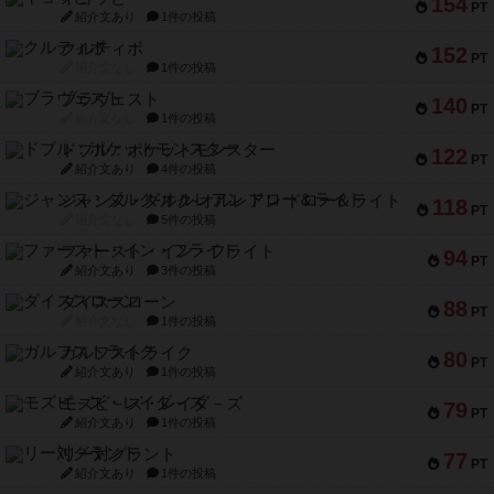
154
PT
紹介文あり
1件の投稿
クルティボ
152
PT
紹介文なし
1件の投稿
ブラヴェスト
140
PT
紹介文なし
1件の投稿
ドブル：ポケットモンスター
122
PT
紹介文あり
4件の投稿
ジャンヌ・ダルク-オルレアン ドロー＆ライト
118
PT
紹介文なし
5件の投稿
ファースト・イン・フライト
94
PT
紹介文あり
3件の投稿
ダイススローン
88
PT
紹介文なし
1件の投稿
ガルフストライク
80
PT
紹介文あり
1件の投稿
モズビ－ズ・レイダ－ズ
79
PT
紹介文あり
1件の投稿
リー対グラント
77
PT
紹介文あり
1件の投稿