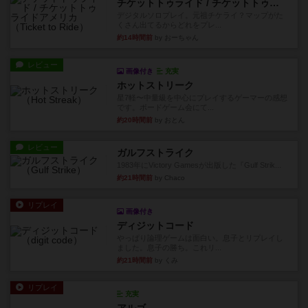
チケットトゥライド / チケットトゥライドアメリカ
デジタルソロプレイ。元祖チケライ？マップがた
くさん出てるからどれをプレ...
約14時間前
by おーちゃん
レビュー
画像付き
充実
ホットストリーク
星7軽〜中量級を中心にプレイするゲーマーの感想
です。ボードゲーム会にて...
約20時間前
by おとん
レビュー
ガルフストライク
1983年にVictory Gamesが出版した『Gulf Strik...
約21時間前
by Chaco
リプレイ
画像付き
ディジットコード
やっぱり論理ゲームは面白い。息子とリプレイし
ました。息子の勝ち。これリ...
約21時間前
by くみ
リプレイ
充実