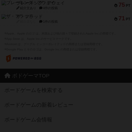
ブレーキング・アウェイ
75
PT
紹介文あり
4件の投稿
ザ・フラッド
71
PT
紹介文なし
1件の投稿
※Apple、Apple のロゴ は、米国および他の国々で登録されたApple Inc.の商標です。
※App Store は、Apple Inc.のサービスマークです。
※Android は、グーグル インコーポレイテッドの商標または登録商標です。
※Google Play とそのロゴは、Google Inc.の商標または登録商標です。
ボドゲーマTOP
ボードゲームを検索する
ボードゲームの新着レビュー
ボードゲーム会情報