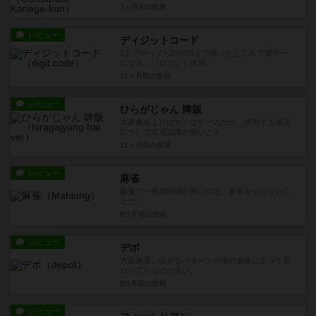
7ヶ月前
の投稿
レビュー
ディジットコード
2人でやっても2分の1まで絞ったところで運ゲー
になる。ソロプレイ推奨。
11ヶ月前
の投稿
レビュー
ひらがじゃん 牌版
本家麻雀よりはマシなゲームだが、使用する単語
について共通認識が無いとト...
11ヶ月前
の投稿
レビュー
麻雀
麻雀で一番期待値が高いのは、麻雀をやらないこ
とだ。
約1年前
の投稿
レビュー
デポ
大富豪系。出せるパターンが場の倉庫によって変
わってくるのが良い。
約1年前
の投稿
レビュー