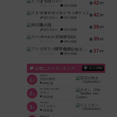
とうほうの！
42
PT
紹介文なし
1件の投稿
スターマイン・ラミー ポケット
42
PT
紹介文あり
2件の投稿
海兵隊
39
PT
紹介文あり
1件の投稿
スーパーストア3000
39
PT
紹介文なし
1件の投稿
フリップ７：復讐心とともに
37
PT
紹介文なし
2件の投稿
お気に入りランキング
トップ50
Splendor
1
宝石の煌き
位
4042名
Die Siedler von Catan
2
カタン
位
3618名
Dominion
3
ドミニオン
位
2530名
Battle Line