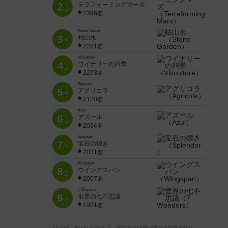
2
テラフォーミングマーズ
位
2396名
Stone Garden
3
枯山水
位
2281名
Viticulture
4
ワイナリーの四季
位
2273名
Agricola
5
アグリコラ
位
2120名
Azul
6
アズール
位
2034名
Splendor
7
宝石の煌き
位
2031名
Wingspan
8
ウイングスパン
位
2007名
7 Wonders
9
世界の七不思議
位
1921名
※Apple、Apple のロゴ は、米国および他の国々で登録された