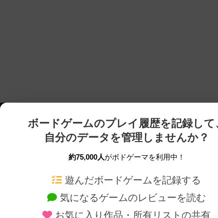
ボードゲームのプレイ履歴を記録して
自分のデータを管理しませんか？
約75,000人
がボドゲーマを利用中！
ボドゲーマTOP
ボードゲーム通販
遊んだボードゲームを記録する
気になるゲームのレビューを読む
ボードゲームを検索する
新作・再入荷情報
お気に入り作品・所有リストの共有
ボードゲームの新着レビュー
定番ボードゲームの通販