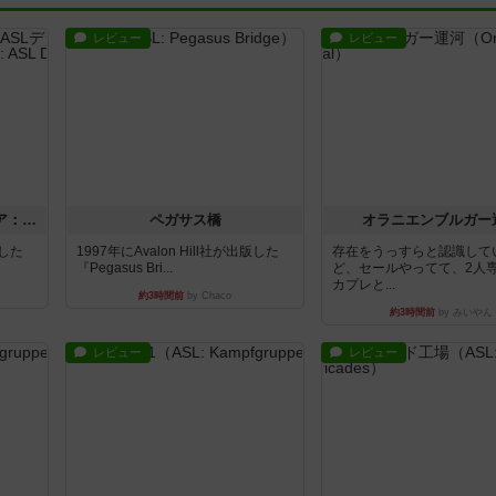
レビュー
レビュー
ストリート・オブ・ファイア：ASLデラックスモジュール1
ペガサス橋
オラニエンブルガー
版した
1997年にAvalon Hill社が出版した
存在をうっすらと認識して
『Pegasus Bri...
ど、セールやってて、2人
カプレと...
約3時間前
by Chaco
約3時間前
by みいやん
レビュー
レビュー