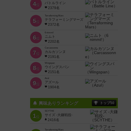
4
バトルライン
位
2379名
Terraforming Mars
5
テラフォーミングマーズ
位
2372名
6 nimmt!
6
ニムト
位
2202名
Carcassonne
7
カルカソンヌ
位
2191名
Wingspan
8
ウイングスパン
位
2151名
Azul
9
アズール
位
1904名
興味ありランキング
トップ50
SCYTHE
1
サイズ -大鎌戦役-
位
2416名
Terraforming Mars