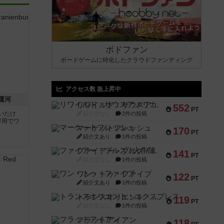
ボドファン
ボードゲームに特化したクラウドファンディング
アクセス数 急上昇中
運河
リワイルド：サウスアメリカ
552
PT
いたけ
紹介文なし
2件の投稿
専用でワ
マーケットフレッシュ
170
PT
紹介文あり
1件の投稿
ファイアー・ブルズ / 火牛陣
141
PT
紹介文なし
1件の投稿
ワン・トゥ・ファイブ
122
PT
紹介文あり
1件の投稿
トランスオリエント・エクスプレス
119
PT
紹介文なし
1件の投稿
フラットアイアン
118