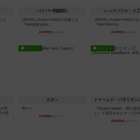
パイパー戦闘団1
レッドバリケ－ド
版した
1993年にAvalon Hill社が出版した
1989年にAvalon Hill社
『Kampfgruppe...
『Red Barrica...
約3時間前
by Chaco
約4時間前
by Chaco
レビュー
レビュー
カタン
枚の手
神ゲー
『Squad Leader』用の
手の手
として発売されたマップの#9.
約6時間前
by アプー
約6時間前
by Chaco