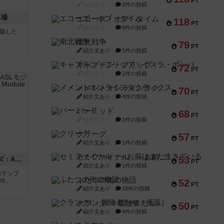
PT
紹介文なし
2件の投稿
工場
エコーズ・オブ・タイム
118
PT
紹介文なし
8件の投稿
が出版した
南北戦争
79
PT
紹介文あり
1件の投稿
キャプテン・フリップ：イスラ・ボンバ
72
PT
紹介文なし
2件の投稿
メメントオンラインタクティクス
70
PT
紹介文あり
4件の投稿
パーミッド
68
PT
紹介文なし
1件の投稿
クリーグ
57
PT
紹介文あり
1件の投稿
セミファイナル ～お前はまだ生きている～
53
ドゥームド・バタリオンズ：ASLモジュール11
PT
紹介文あり
1件の投稿
追加マップ
ふたつの街の物語
..
52
PT
紹介文あり
18件の投稿
クランク! ：冒険者たち（拡張）
50
PT
紹介文あり
4件の投稿