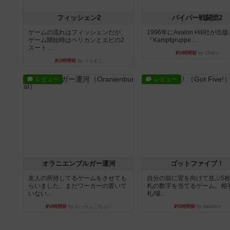
フィッシェン2
パイパー戦闘団2
ゲームの流れはフィッシェンだが、
1996年にAvalon Hill社が出
ゲーム開始時はペリカンとエビの2
『Kampfgruppe...
スート...
約3時間前
by Chaco
約3時間前
by うらまこ
レビュー
レビュー
オラニエンブルガー運河
ゴットファイブ！
友人の所持してるゲームをさせても
自分の前に背を向けて並ぶ5
らいました。まだワーカーの置いて
札の数字を当てるゲーム。相
いない...
札/場...
約4時間前
by おっちょこちょい
約5時間前
by daisdice