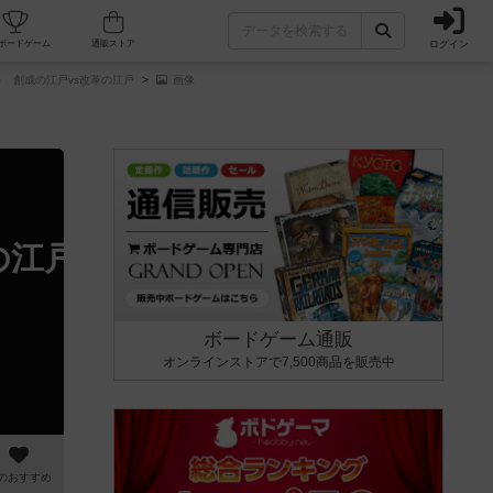
ログイン
カフェ/店舗
人気ボードゲーム
通販ストア
 創成の江戸vs改革の江戸
画像
江戸vs改革の江戸
ボードゲーム通販
オンラインストアで7,500商品を販売中
のおすすめ