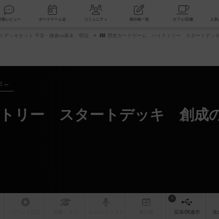
索
新着レビュー
ボードゲーム会
コミュニティ
掲示板一覧
トデッキセット 平安・鎌倉vs幕末・明治
歴史カードゲーム ハイストリー スタートデッキ
年～
トリー スタートデッキ 創成の
4
リプレイ
日記
戦略
・コツ
ルール
/インスト
掲示板
拡張/関連
作
次