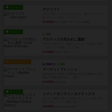
レビュー
デクリプト
プレイ感がしっかりしてるから、超ボードゲーム
やったなって感じ。パーティ...
約2時間前
by ヒロ(新！ボードゲーム家族)
レビュー
充実
アルナックの失われし遺跡
アナログ対人プレイ数回。クニツィア先生の名作
「エルドラドを探して」にあ...
約5時間前
by おーちゃん
ルール/インスト
画像付き
充実
マーケットフレッシュ
目的あなたの店先に農産物の木箱を戦略的に積み
重ねて在庫を最大化し、競合...
約9時間前
by jurong
レビュー
メメントオンラインタクティクス
どんどん物量が増えて大変になっていく押し付け
合いが楽しいゲーム盛り上が...
約9時間前
by nekomanma222