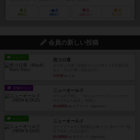
1
0
0
4
興味あり
経験あり
お気に入り
持ってる
会員の新しい投稿
レビュー
街コロ通
街コロとの違いは初めから二つサイコロを振れる
など、少しの違いはあるけれ...
23分前
by くみ
戦略やコツ
ニューオールド
ゲーム終了時に、「オールドカードとニューカー
ドのどちらもある」 状態に...
約1時間前
by オグランド（Oguland）
レビュー
ニューオールド
ボードゲームを1,000個以上持っているユーザー視
点で良かった点と悪か...
約1時間前
by オグランド（Oguland）