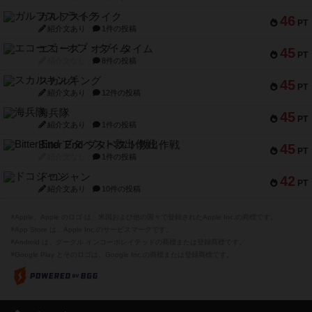
ガルフストライク
46
PT
紹介文あり
1件の投稿
エコーズ・オブ・タイム
45
PT
紹介文なし
8件の投稿
スカルキング
45
PT
紹介文あり
12件の投稿
海兵隊
45
PT
紹介文あり
1件の投稿
Bitter End ブタペスト救出作戦
45
PT
紹介文なし
1件の投稿
ドコジャン
42
PT
紹介文あり
10件の投稿
※Apple、Apple のロゴ は、米国および他の国々で登録されたApple Inc.の商標です。
※App Store は、Apple Inc.のサービスマークです。
※Android は、グーグル インコーポレイテッドの商標または登録商標です。
※Google Play とそのロゴは、Google Inc.の商標または登録商標です。