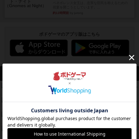
ベネボレンス女王は、忠実な臣民を称えるための
祝宴を開こうとしています。...
約12時間前
by jurong
ボドゲーマのアプリ版はこちら
アクセス数 急上昇中
無限まちがいさがし
574
PT
紹介文あり
2件の投稿
リワイルド：サウスアメリカ
389
PT
紹介文なし
2件の投稿
アンダー・ザ・テーブラー
378
PT
紹介文あり
1件の投稿
宵と暁の呪文書
133
PT
紹介文あり
8件の投稿