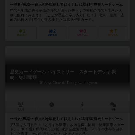
〜歴史×戦略〜 偉人AIを駆使して戦え！1vs1対戦型歴史カードゲーム
時代と地域の違う革命の時代を扱ったデッキで激動の時代を生きた人
物に触れてみよう！ 【ここが歴史を学ぶ入り口だ！】 東大・慶應・法
政の現役大学3年生が生み出した新感覚歴史カード...
1
2
0
7
興味あり
経験あり
お気に入り
持ってる
歴史カードゲーム ハイストリー スタートデッキ 岡
崎・徳川家康
Hi!story: Okazaki Tokugawa Iesyasu
2人用
－
－
0件
〜歴史×戦略〜 偉人AIを駆使して戦え！1vs1対戦型歴史カードゲーム
第3弾は大河ドラマ『どうする家康』放送を機に岡崎・徳川家康スター
トデッキ！ 愛知県岡崎市は徳川家康公生誕の地。 200年の太平を築き
上げた家康。その生涯をゆかりのある人物と共...