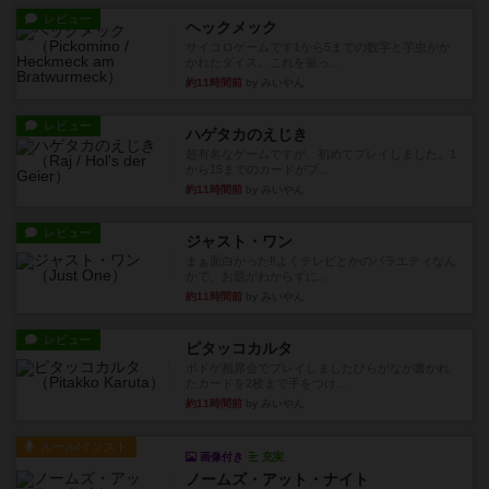
レビュー
ヘックメック
サイコロゲームです1から5までの数字と芋虫がか
かれたダイス。これを振っ...
約11時間前
by みいやん
レビュー
ハゲタカのえじき
超有名なゲームですが、初めてプレイしました。1
から15までのカードがプ...
約11時間前
by みいやん
レビュー
ジャスト・ワン
まぁ面白かった‼️よくテレビとかのバラエティなん
かで、お題がわからずに...
約11時間前
by みいやん
レビュー
ピタッコカルタ
ボドゲ相席会でプレイしましたひらがなが書かれ
たカードを2枚まで手をつけ...
約11時間前
by みいやん
ルール/インスト
画像付き
充実
ノームズ・アット・ナイト