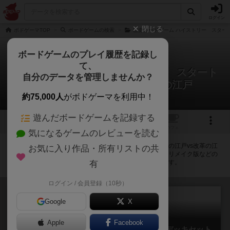
ログイン
閉じる
ボドゲーマTOP
ボードゲームの検索
歴史カードゲーム ハイストリー スタート
ボードゲームのプレイ履歴を記録し
て、
歴史カードゲーム ハイストリー スタート
自分のデータを管理しませんか？
デッキ 創成の江戸vs改革の江戸
拡張/関連作品 4件
約75,000人
がボドゲーマを利用中！
遊んだボードゲームを記録する
1
トップ
画像
動画
レビュー
カフェ
気になるゲームのレビューを読む
歴史カードゲーム ハイストリー スタートデッキ 創成の江戸vs改革の江
お気に入り作品・所有リストの共
戸に紐付いているボードゲーム一覧です。拡張版・続編・リメイク版などの
同じシリーズを中心に、関連性の強い作品をまとめています。
有
ログイン / 会員登録（10秒）
Google
X
Apple
Facebook
歴史カードゲーム ハイストリー スタートデッキセット