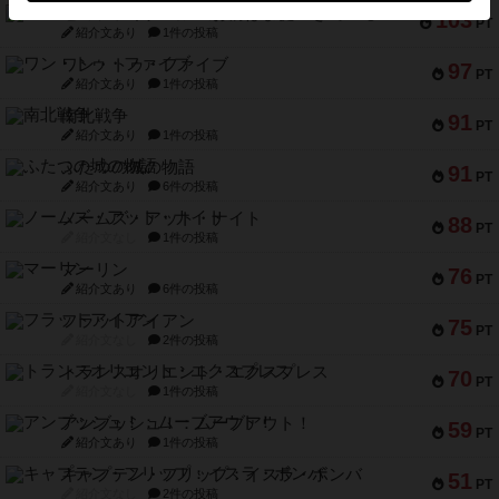
セミファイナル ～お前はまだ生きている～
103
PT
紹介文あり
1件の投稿
ワン・トゥ・ファイブ
97
PT
紹介文あり
1件の投稿
南北戦争
91
PT
紹介文あり
1件の投稿
ふたつの城の物語
91
PT
紹介文あり
6件の投稿
ノームズ・アット・ナイト
88
PT
紹介文なし
1件の投稿
マーリン
76
PT
紹介文あり
6件の投稿
フラットアイアン
75
PT
紹介文なし
2件の投稿
トランスオリエント・エクスプレス
70
PT
紹介文なし
1件の投稿
アンブッシュ！：ムーブアウト！
59
PT
紹介文あり
1件の投稿
キャプテン・フリップ：イスラ・ボンバ
51
PT
紹介文なし
2件の投稿