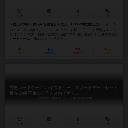
2人用
－
－
0件
〜歴史×戦略〜 偉人AIを駆使して戦え！1vs1対戦型歴史カードゲーム
ハイスト第2弾はスタートデッキ 室町・戦国！ 【ここが歴史を学ぶ入
り口だ！】 東大・慶應・法政の現役大学3年生が生み出した新感覚歴史
カードゲーム「Hi!story」(ハイスト...
1
1
0
5
興味あり
経験あり
お気に入り
持ってる
歴史カードゲーム ハイストリー スタートデッキセット
世界史編 革命のフランスvsイギリス
Hi!story: France VS United Kingdom
2人用
－
－
0件