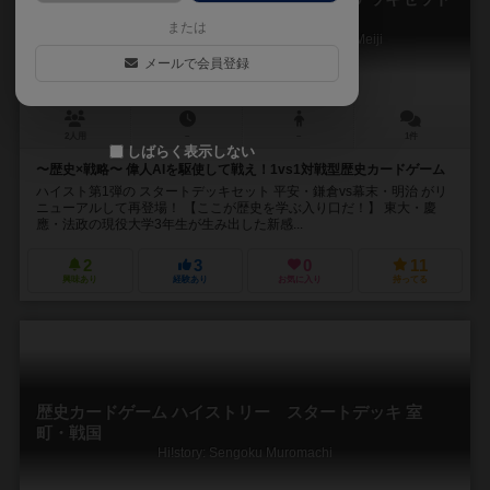
平安・鎌倉vs幕末・明治
または
Hi!story: Heian Kamakura VS Bakumatsu Meiji
メールで会員登録
2人用
－
－
1件
しばらく表示しない
〜歴史×戦略〜 偉人AIを駆使して戦え！1vs1対戦型歴史カードゲーム
ハイスト第1弾の スタートデッキセット 平安・鎌倉vs幕末・明治 がリ
ニューアルして再登場！ 【ここが歴史を学ぶ入り口だ！】 東大・慶
應・法政の現役大学3年生が生み出した新感...
2
3
0
11
興味あり
経験あり
お気に入り
持ってる
歴史カードゲーム ハイストリー スタートデッキ 室
町・戦国
Hi!story: Sengoku Muromachi