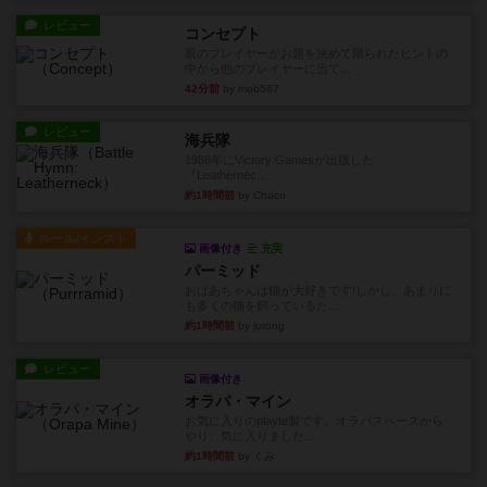
レビュー
コンセプト
親のプレイヤーがお題を決めて限られたヒントの
中から他のプレイヤーに当て...
42分前
by mob567
レビュー
海兵隊
1988年にVictory Gamesが出版した
『Leathernec...
約1時間前
by Chaco
ルール/インスト
画像付き
充実
パーミッド
おばあちゃんは猫が大好きです!しかし、あまりに
も多くの猫を飼っているた...
約1時間前
by jurong
レビュー
画像付き
オラパ・マイン
お気に入りのplayte製です。オラパスペースから
やり、気に入りました...
約1時間前
by くみ