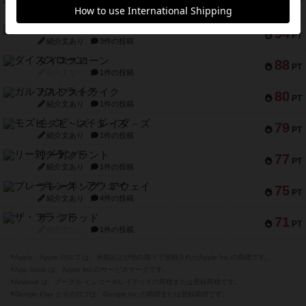
118
PT
紹介文なし
5件の投稿
ファースト・イン・フライト
94
PT
紹介文あり
3件の投稿
ダイススローン
88
PT
紹介文なし
1件の投稿
ガルフストライク
80
PT
紹介文あり
1件の投稿
モズビ－ズ・レイダ－ズ
79
PT
紹介文あり
1件の投稿
リー対グラント
77
PT
紹介文あり
1件の投稿
ブレーキング・アウェイ
75
PT
紹介文あり
4件の投稿
ザ・フラッド
71
PT
紹介文なし
1件の投稿
※Apple、Apple のロゴ は、米国および他の国々で登録されたApple Inc.の商標です。
※App Store は、Apple Inc.のサービスマークです。
※Android は、グーグル インコーポレイテッドの商標または登録商標です。
※Google Play とそのロゴは、Google Inc.の商標または登録商標です。