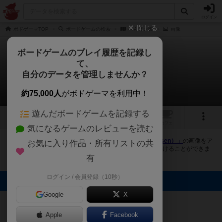
ログイン
閉じる
ボドゲーマTOP
ボードゲームの検索
へんげ大戦
画像
ボードゲームのプレイ履歴を記録し
て、
へんげ大戦
自分のデータを管理しませんか？
2件の画像
約75,000人
がボドゲーマを利用中！
遊んだボードゲームを記録する
2
トップ
画像
動画
レビュー
カフェ
気になるゲームのレビューを読む
ボドゲーマにログインすると、
「へんげ大戦（Henge Taisen）」
の画像をア
お気に入り作品・所有リストの共
ップロード出来たり、他のユーザーの投稿画像に評価を付けることができま
す。また、トップ6の画像は様々なページで表示されます。
有
ログイン / 会員登録（10秒）
トップに表示される画像
Google
X
ピンクダガー
ピンクダガー
Apple
Facebook