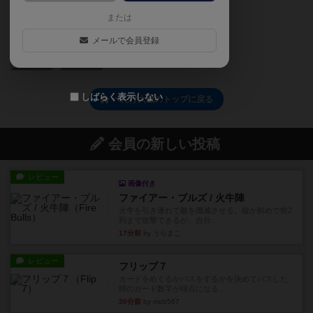
または
メールで会員登録
0
0
しばらく表示しない
へんげ大戦のトップに戻る
会員の新しい投稿
レビュー
画像付き
ファイアー・ブルズ / 火牛陣
火牛を引き連れて敵を殲滅させる。縦か斜めで前2
列まで攻撃できるが、自分...
17分前
by うらまこ
レビュー
フリップ７
カードをめくるかパスをするかを決めてパスした
時のカード数字が得点になる...
30分前
by mob567