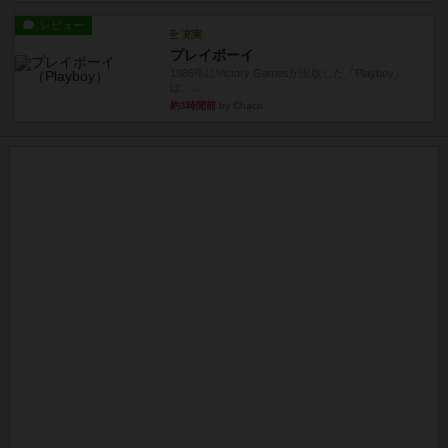
レビュー
充実
プレイボーイ
1986年にVictory Gamesが出版した『Playboy』
は、...
約3時間前
by Chaco