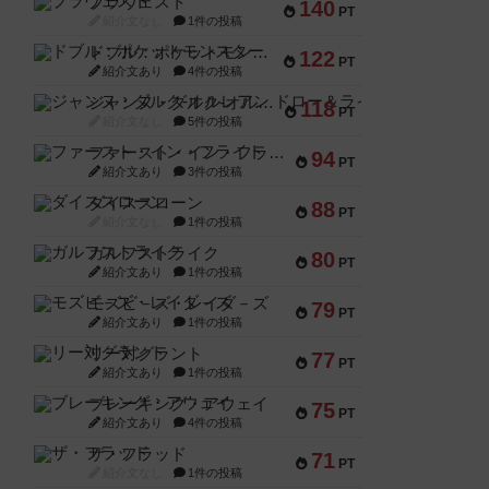
ブラヴェスト
140
PT
紹介文なし
1件の投稿
ドブル：ポケットモンスター
122
PT
紹介文あり
4件の投稿
ジャンヌ・ダルク-オルレアン ドロー＆ライト
118
PT
紹介文なし
5件の投稿
ファースト・イン・フライト
94
PT
紹介文あり
3件の投稿
ダイススローン
88
PT
紹介文なし
1件の投稿
ガルフストライク
80
PT
紹介文あり
1件の投稿
モズビ－ズ・レイダ－ズ
79
PT
紹介文あり
1件の投稿
リー対グラント
77
PT
紹介文あり
1件の投稿
ブレーキング・アウェイ
75
PT
紹介文あり
4件の投稿
ザ・フラッド
71
PT
紹介文なし
1件の投稿