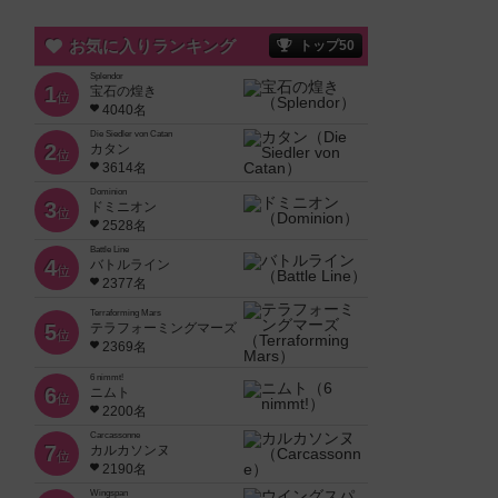
お気に入りランキング
トップ50
Splendor
1
宝石の煌き
位
4040名
Die Siedler von Catan
2
カタン
位
3614名
Dominion
3
ドミニオン
位
2528名
Battle Line
4
バトルライン
位
2377名
Terraforming Mars
5
テラフォーミングマーズ
位
2369名
6 nimmt!
6
ニムト
位
2200名
Carcassonne
7
カルカソンヌ
位
2190名
Wingspan