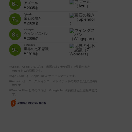
6
アズール
位
2035名
Splendor
7
宝石の煌き
位
2028名
Wingspan
8
ウイングスパン
位
2006名
7 Wonders
9
世界の七不思議
位
1919名
※Apple、Apple のロゴ は、米国および他の国々で登録された
Apple Inc.の商標です。
※App Store は、Apple Inc.のサービスマークです。
※Android は、グーグル インコーポレイテッドの商標または登録商
標です。
※Google Play とそのロゴは、Google Inc.の商標または登録商標で
す。