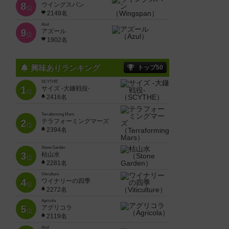
8
ウイングスパン
位
2148名
Azul
9
アズール
位
1902名
興味ありランキング
トップ50
SCYTHE
1
サイズ -大鎌戦役-
位
2416名
Terraforming Mars
2
テラフォーミングマーズ
位
2394名
Stone Garden
3
枯山水
位
2281名
Viticulture
4
ワイナリーの四季
位
2272名
Agricola
5
アグリコラ
位
2119名
Azul