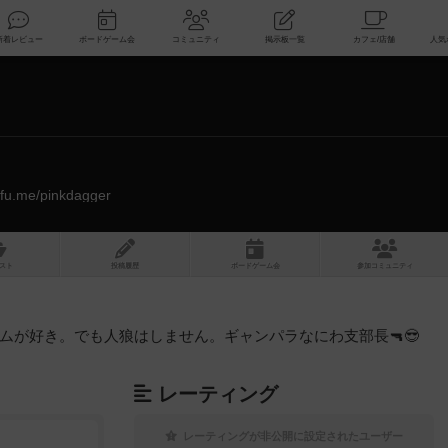
索
新着レビュー
ボードゲーム会
コミュニティ
掲示板一覧
tofu.me/pinkdagger
スト
投稿履歴
ボ
ー
ドゲ
ーム
会
参加
コミュニティ
ムが好き。でも人狼はしません。ギャンパラなにわ支部長🔫😎
レーティング
レーティングが非公開に設定されたユーザー