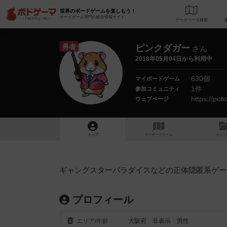
世界のボードゲームを楽しもう！
ボードゲーム専門の総合情報サイト
データベース
検
勇者
ピンクダガー
さん
2018年05月04日から利用中
630個
マイボードゲーム
1件
参加コミュニティ
https://po
ウェブページ
トップ
マイボードゲーム
マイリ
ギャングスターパラダイスなどの正体隠匿系ゲー
プロフィール
エリア/年齡
大阪府 非表示 男性