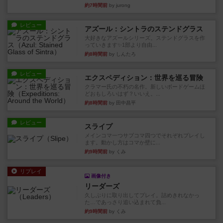
約7時間前
by jurong
レビュー
アズール：シントラのステンドグラス
大好きなアズールシリーズ。ステンドグラスを作
っていきます✨1部より自由...
約8時間前
by しんたろ
レビュー
エクスペディション：世界を巡る冒険
クラマー氏の不朽の名作。新しいボードゲームほ
どおもしろいはず？いいえ。...
約8時間前
by 田中昌平
レビュー
スライプ
メインコマ一つサブコマ四つでそれぞれプレイし
ます。動かし方はコマか壁に...
約9時間前
by くみ
リプレイ
画像付き
リーダーズ
久しぶりに取り出してプレイ。詰めきれなかっ
た…であっさり追い込まれて負...
約9時間前
by くみ