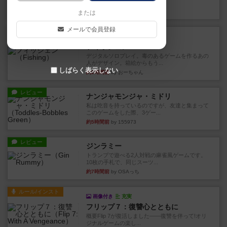
やつを決めるというより、ジ...
18分前
by わー
または
メールで会員登録
レビュー
充実
フィッシェン
デジタルソロプレイ。毒のあるゲームを作るあの
人がデザイン。箱絵からもう...
しばらく表示しない
約2時間前
by おーちゃん
レビュー
ナンジャモンジャ・ミドリ
私は吃音を持っているのですが、友達と集まって
このゲームをした際、3ゲー...
約5時間前
by 155973
レビュー
ジンラミー
トランプで遊べる2人対戦の麻雀風ゲームです。
10枚の手札で、同じスーツ...
約7時間前
by OSAっち
ルール/インスト
画像付き
充実
フリップ７：復讐心とともに
概要Flip 7が復活しました――復讐を伴って!オリ
ジナルゲームの楽し...