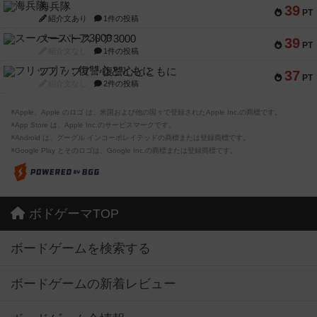
海兵隊
39
PT
紹介文あり
1件の投稿
スーパーストア3000
39
PT
紹介文なし
1件の投稿
フリップ７：復讐心とともに
37
PT
紹介文なし
2件の投稿
※Apple、Apple のロゴ は、米国および他の国々で登録されたApple Inc.の商標です。
※App Store は、Apple Inc.のサービスマークです。
※Android は、グーグル インコーポレイテッドの商標または登録商標です。
※Google Play とそのロゴは、Google Inc.の商標または登録商標です。
ボドゲーマTOP
ボードゲームを検索する
ボードゲームの新着レビュー