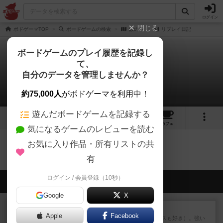
ログイン
閉じる
ボドゲーマTOP
ボードゲームの検索
藪の中
リプレイ日記
ボードゲームのプレイ履歴を記録し
て、
藪の中
自分のデータを管理しませんか？
0件のリプレイ日記
約75,000人
がボドゲーマを利用中！
遊んだボードゲームを記録する
3
14
126
トップ
画像
動画
レビュー
カフェ
気になるゲームのレビューを読む
お気に入り作品・所有リストの共
藪の中のトップに戻る
有
ログイン / 会員登録（10秒）
会員の新しい投稿
Google
X
レビュー
マスクメン
Apple
Facebook
マスクメンすごい好き（プロレスも好き）。強い