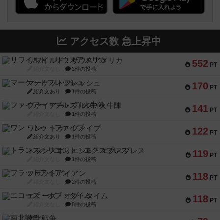
アクセス数 急上昇中
リワイルド：サウスアメリカ
552
PT
紹介文なし
2件の投稿
マーケットフレッシュ
170
PT
紹介文あり
1件の投稿
ファイアー・ブルズ / 火牛陣
141
PT
紹介文なし
1件の投稿
ワン・トゥ・ファイブ
122
PT
紹介文あり
1件の投稿
トランスオリエント・エクスプレス
119
PT
紹介文なし
1件の投稿
フラットアイアン
118
PT
紹介文なし
2件の投稿
エコーズ・オブ・タイム
118
PT
紹介文なし
8件の投稿
南北戦争