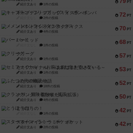
79
PT
紹介文あり
1件の投稿
キャプテン・フリップ：イスラ・ボンバ
72
PT
紹介文なし
2件の投稿
メメントオンラインタクティクス
70
PT
紹介文あり
4件の投稿
パーミッド
68
PT
紹介文なし
1件の投稿
クリーグ
57
PT
紹介文あり
1件の投稿
セミファイナル ～お前はまだ生きている～
53
PT
紹介文あり
1件の投稿
ふたつの街の物語
52
PT
紹介文あり
18件の投稿
クランク! ：冒険者たち（拡張）
50
PT
紹介文あり
4件の投稿
とうほうの！
42
PT
紹介文なし
1件の投稿
スターマイン・ラミー ポケット
42
PT
紹介文あり
2件の投稿