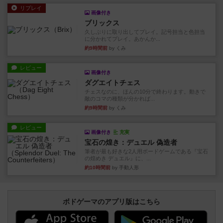
リプレイ
画像付き
ブリックス
久しぶりに取り出してプレイ。記号担当と色担当
に分かれてプレイ。あかんか...
約9時間前
by くみ
レビュー
画像付き
ダグエイトチェス
チェスなのに、ほんの10分で終わります。動きで
敵のコマの種類が分かれば...
約9時間前
by くみ
レビュー
画像付き
充実
宝石の煌き：デュエル 偽造者
筆者が最も好きな2人用ボードゲームである『宝石
の煌めき デュエル』に、...
約10時間前
by 手動人形
ボドゲーマのアプリ版はこちら