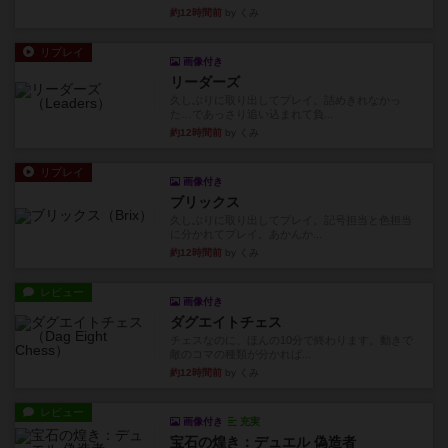
約12時間前
by くみ
リプレイ
画像付き
リーダーズ
久しぶりに取り出してプレイ。詰めきれなかっ
た…であっさり追い込まれて負...
約12時間前
by くみ
リプレイ
画像付き
ブリックス
久しぶりに取り出してプレイ。記号担当と色担当
に分かれてプレイ。あかんか...
約12時間前
by くみ
レビュー
画像付き
ダグエイトチェス
チェスなのに、ほんの10分で終わります。動きで
敵のコマの種類が分かれば...
約12時間前
by くみ
レビュー
画像付き
充実
宝石の煌き：デュエル 偽造者