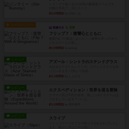
トランプで遊べる2人対戦の麻雀風ゲームです。
10枚の手札で、同じスーツ...
約10時間前
by OSAっち
ルール/インスト
画像付き
充実
フリップ７：復讐心とともに
概要Flip 7が復活しました――復讐を伴って!オリ
ジナルゲームの楽し...
約10時間前
by jurong
レビュー
アズール：シントラのステンドグラス
大好きなアズールシリーズ。ステンドグラスを作
っていきます✨1部より自由...
約11時間前
by しんたろ
レビュー
エクスペディション：世界を巡る冒険
クラマー氏の不朽の名作。新しいボードゲームほ
どおもしろいはず？いいえ。...
約12時間前
by 田中昌平
レビュー
スライプ
メインコマ一つサブコマ四つでそれぞれプレイし
ます。動かし方はコマか壁に...