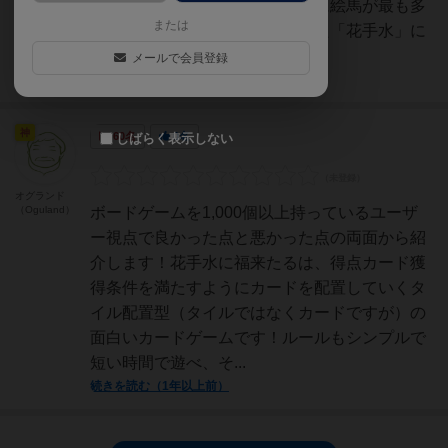
絵馬はその人の手元へ。終了時に絵馬が最も多
または
い人が勝利🏅コロナ禍で生まれた「花手水」に
着目した点がお洒落！
メールで会員登録
続きを読む（10ヶ月前）
神
60名
0名
しばらく表示しない
オグランド
（Oguland）
ボードゲームを1,000個以上持っているユーザ
ー視点で良かった点と悪かった点の両面から紹
介します！花手水に福来たるは、得点カード獲
得条件を満たすようにカードを配置していくタ
イル配置型（タイルではなくカードですが）の
面白いカードゲームです！ルールもシンプルで
短い時間で遊べ、そ...
続きを読む（1年以上前）