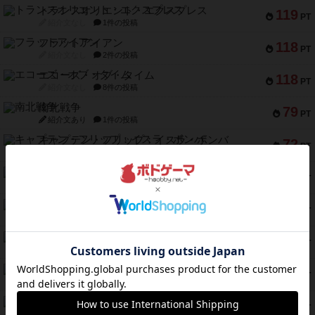
トランスオリエント・エクスプレス
119
PT
紹介文なし
1件の投稿
フラットアイアン
118
PT
紹介文なし
2件の投稿
エコーズ・オブ・タイム
118
PT
紹介文なし
8件の投稿
南北戦争
79
PT
紹介文あり
1件の投稿
キャプテン・フリップ：イスラ・ボンバ
72
PT
紹介文なし
2件の投稿
メメントオンラインタクティクス
70
PT
紹介文あり
4件の投稿
パーミッド
68
PT
紹介文なし
1件の投稿
クリーグ
57
PT
紹介文あり
1件の投稿
セミファイナル ～お前はまだ生きている～
53
PT
紹介文あり
1件の投稿
ふたつの街の物語
52
PT
紹介文あり
18件の投稿