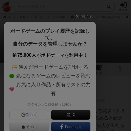
ログイン
閉じる
ボドゲーマTOP
ボードゲームの検索
花手水に福来たるの通販/商品詳細
ボードゲームのプレイ履歴を記録し
て、
花手水に福来たる
自分のデータを管理しませんか？
2件のレビュー
約75,000人
がボドゲーマを利用中！
遊んだボードゲームを記録する
4
2
1
トップ
画像
動画
レビュー
カフェ
気になるゲームのレビューを読む
お気に入り作品・所有リストの共
仙人
81名
1名
0
画像
有
ログイン / 会員登録（10秒）
七盤のハムさ
ん
3×7の横長エリア内に4つから選んで花タイルを
Google
X
配置していきます。同じ花を3つ集めると絵馬
を獲得できますが、花の数で上回る人が出たら
Apple
Facebook