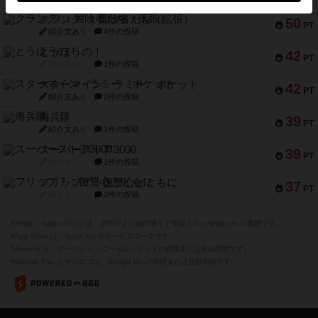
クランク! ：冒険者たち（拡張）
50
PT
紹介文あり
4件の投稿
とうほうの！
42
PT
紹介文なし
1件の投稿
スターマイン・ラミー ポケット
42
PT
紹介文あり
2件の投稿
海兵隊
39
PT
紹介文あり
1件の投稿
スーパーストア3000
39
PT
紹介文なし
1件の投稿
フリップ７：復讐心とともに
37
PT
紹介文なし
2件の投稿
※Apple、Apple のロゴ は、米国および他の国々で登録されたApple Inc.の商標です。
※App Store は、Apple Inc.のサービスマークです。
※Android は、グーグル インコーポレイテッドの商標または登録商標です。
※Google Play とそのロゴは、Google Inc.の商標または登録商標です。