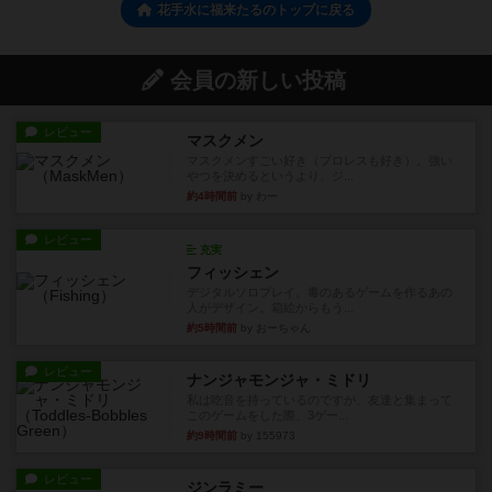
花手水に福来たるのトップに戻る
会員の新しい投稿
レビュー
マスクメン
マスクメンすごい好き（プロレスも好き）。強い
やつを決めるというより、ジ...
約4時間前
by わー
レビュー
充実
フィッシェン
デジタルソロプレイ。毒のあるゲームを作るあの
人がデザイン。箱絵からもう...
約5時間前
by おーちゃん
レビュー
ナンジャモンジャ・ミドリ
私は吃音を持っているのですが、友達と集まって
このゲームをした際、3ゲー...
約9時間前
by 155973
レビュー
ジンラミー