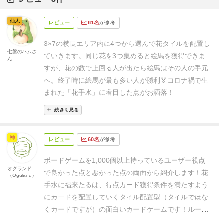
仙人
レビュー
81名
が参考
3×7の横長エリア内に4つから選んで花タイルを配置し
七盤のハムさ
ていきます。
同じ花を3つ集めると絵馬を獲得できま
ん
すが、花の数で上回る人が出たら絵馬はその人の手元
へ。
終了時に絵馬が最も多い人が勝利🏅
コロナ禍で生
まれた「花手水」に着目した点がお洒落！
続きを見る
神
レビュー
60名
が参考
ボードゲームを1,000個以上持っているユーザー視点
オグランド
で良かった点と悪かった点の両面から紹介します！
花
（Oguland）
手水に福来たるは、得点カード獲得条件を満たすよう
にカードを配置していくタイル配置型（タイルではな
くカードですが）の面白いカードゲームです！
ルール