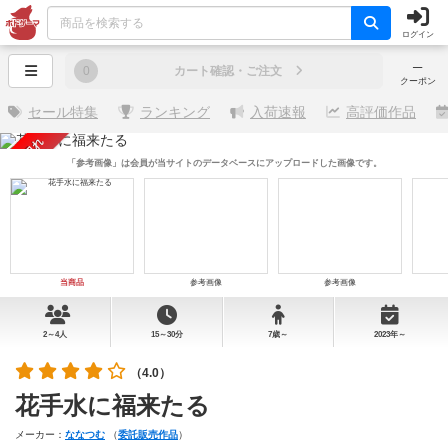
ログイン
─
0
カート確認・ご注文
クーポン
セール特集
ランキング
入荷速報
高評価作品
売り切れ
「参考画像」は会員が当サイトのデータベースにアップロードした画像です。
当商品
参考画像
参考画像
2～4人
15～30分
7歳～
2023年～
（4.0）
花手水に福来たる
メーカー：
ななつむ
（
委託販売作品
）