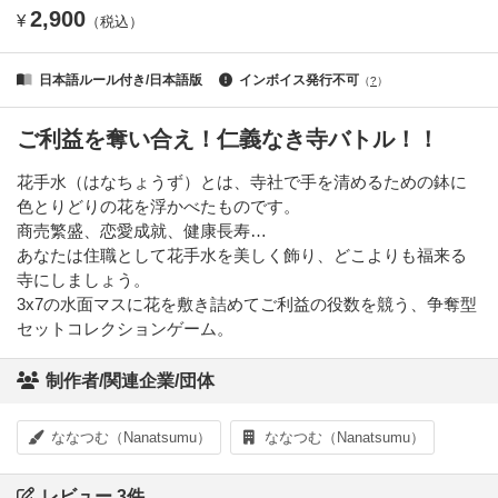
2,900
¥
（税込）
日本語ルール付き/日本語版
インボイス発行不可
（
?
）
ご利益を奪い合え！仁義なき寺バトル！！
花手水（はなちょうず）とは、寺社で手を清めるための鉢に
色とりどりの花を浮かべたものです。
商売繁盛、恋愛成就、健康長寿…
あなたは住職として花手水を美しく飾り、どこよりも福来る
寺にしましょう。
3x7の水面マスに花を敷き詰めてご利益の役数を競う、争奪型
セットコレクションゲーム。
制作者/関連企業/団体
ななつむ（Nanatsumu）
ななつむ（Nanatsumu）
レビュー 3件