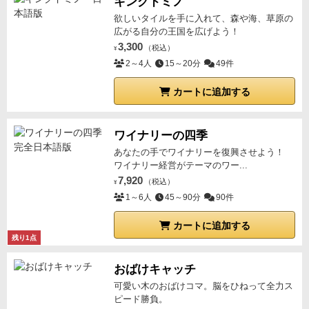
キングドミノ
欲しいタイルを手に入れて、森や海、草原の
広がる自分の王国を広げよう！
3,300
（税込）
¥
2～4人
15～20分
49件
カートに追加する
ワイナリーの四季
あなたの手でワイナリーを復興させよう！
ワイナリー経営がテーマのワー...
7,920
（税込）
¥
1～6人
45～90分
90件
カートに追加する
残り1点
おばけキャッチ
可愛い木のおばけコマ。脳をひねって全力ス
ピード勝負。