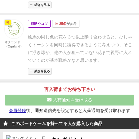
もシンプルで短い時間で遊べ、それでいて他の人との
続きを見る
攻防がある良いゲームです。
状況によっては、途中で
どうにも勝ち筋が無くなったりするケースが発生しま
神
戦略やコツ
25名
が参考
す・・・
好き度（Like）
▶3pt.≪★★★≫
おすすめ
度（Recommended）
▶4pt.≪★★★★≫
子どもと
絵馬の同じ色の花を３つ以上隣り合わせると、ひしゃ
度（With kids）
▶1pt.≪★≫
花手水に福来たるの簡
オグランド
くトークンを同時に獲得できるように考えつつ、そこ
（Oguland）
単なゲームの流れとルール解説はこちらをご覧くださ
に浮き球か、他の人が狙っていない花まで視野に入れ
い！
ていくのが基本戦略かなと思います。
続きを見る
再入荷までお待ち下さい
入荷通知を受け取る
会員登録
後、通知送信先を設定すると入荷通知を受け取れます
このボードゲームを持ってる人が購入した商品