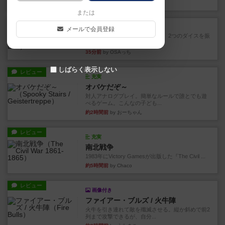
11分前
by ジェイとと
または
レビュー
シャット・ザ・ボックス
メールで会員登録
とてもシンプルなダイスゲーム。2つのダイスを振
って、出目の合計を自分の...
35分前
by OSAっち
しばらく表示しない
レビュー
充実
オバケだぞ～
対人アナログプレイ。簡単なルールで誰とでも遊
べるゲーム。こんなの子ども...
約2時間前
by おーちゃん
レビュー
充実
南北戦争
1983年にVictory Gamesが出版した『The Civil ...
約5時間前
by Chaco
レビュー
画像付き
ファイアー・ブルズ / 火牛陣
火牛を引き連れて敵を殲滅させる。縦か斜めで前2
列まで攻撃できるが、自分...