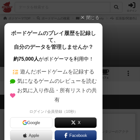
ログイン
閉じる
ボドゲーマTOP
ボードゲームの検索
花々のTea party
拡張版/関連作品
ボードゲームのプレイ履歴を記録し
て、
花々のTea party
自分のデータを管理しませんか？
拡張/関連作品 0件
約75,000人
がボドゲーマを利用中！
遊んだボードゲームを記録する
1
1
トップ
画像
動画
レビュー
カフェ
気になるゲームのレビューを読む
お気に入り作品・所有リストの共
有
会員の新しい投稿
ログイン / 会員登録（10秒）
レビュー
充実
Google
X
エコーズ・オブ・タイム
カードゲームにファイナルファンタジーのアクテ
Apple
Facebook
ィブタイムバトル（もしくは...