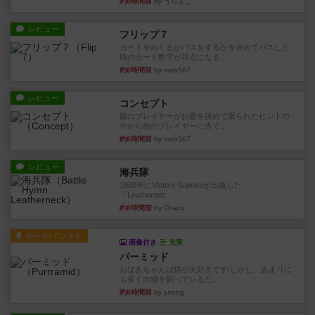
約8時間前
by うらまこ
レビュー
フリップ７
カードをめくるかパスをするかを決めてパスした
時のカード数字が得点になる...
約8時間前
by mob567
レビュー
コンセプト
親のプレイヤーがお題を決めて限られたヒントの
中から他のプレイヤーに当て...
約8時間前
by mob567
レビュー
海兵隊
1988年にVictory Gamesが出版した
『Leathernec...
約8時間前
by Chaco
ルール/インスト
画像付き
充実
パーミッド
おばあちゃんは猫が大好きです!しかし、あまりに
も多くの猫を飼っているた...
約8時間前
by jurong