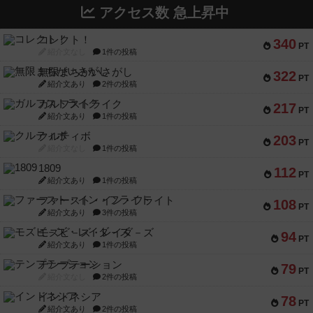
アクセス数 急上昇中
コレクト！
340
PT
紹介文なし
1件の投稿
無限まちがいさがし
322
PT
紹介文あり
2件の投稿
ガルフストライク
217
PT
紹介文あり
1件の投稿
クルティボ
203
PT
紹介文なし
1件の投稿
1809
112
PT
紹介文あり
1件の投稿
ファースト・イン・フライト
108
PT
紹介文あり
3件の投稿
モズビ－ズ・レイダ－ズ
94
PT
紹介文あり
1件の投稿
テンプテーション
79
PT
紹介文なし
2件の投稿
インドネシア
78
PT
紹介文あり
2件の投稿