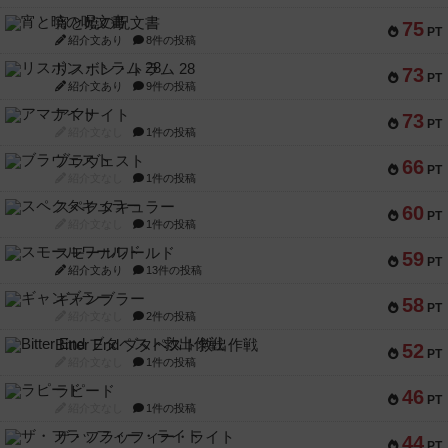
宵と暁の呪文書
75
PT
紹介文あり
8件の投稿
リスボン・トラム 28
73
PT
紹介文あり
9件の投稿
アマナイト
73
PT
紹介文なし
1件の投稿
ブラヴェスト
66
PT
紹介文なし
1件の投稿
スペクタキュラー
60
PT
紹介文なし
1件の投稿
スモールワールド
59
PT
紹介文あり
13件の投稿
ギャンブラー
58
PT
紹介文なし
2件の投稿
Bitter End ブタペスト救出作戦
52
PT
紹介文なし
1件の投稿
ラピード
46
PT
紹介文なし
1件の投稿
ザ・フラッフィー・ライト
44
PT