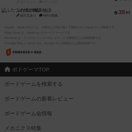
紹介文なし
0件の投稿
ふたつの城の物語
39
PT
紹介文あり
6件の投稿
※Apple、Apple のロゴ は、米国および他の国々で登録されたApple Inc.の商標です。
※App Store は、Apple Inc.のサービスマークです。
※Android は、グーグル インコーポレイテッドの商標または登録商標です。
※Google Play とそのロゴは、Google Inc.の商標または登録商標です。
ボドゲーマTOP
ボードゲームを検索する
ボードゲームの新着レビュー
ボードゲーム会情報
メカニクス特集