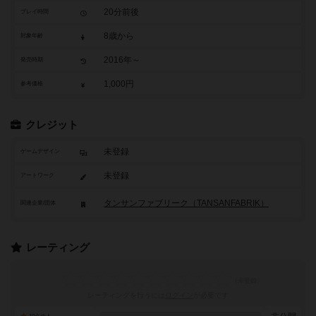
20分前後
プレイ時間
8歳から
対象年齢
2016年～
発売時期
1,000円
参考価格
クレジット
未登録
ゲームデザイン
未登録
アートワーク
タンサンファブリーク（TANSANFABRIK）
関連企業/団体
レーティング
レーティングを行うには
ログイン
が必要です