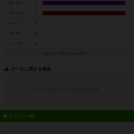
1
戦略・判断力
1
交渉・立ち回り
0
心理戦・ブラフ
0
攻防・戦闘
0
アート・外見
似たプレイ感のゲームを探す→
データに関する報告
ログインするとフォームが表示されます
レビュー 0件