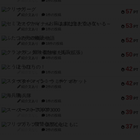
紹介文なし
1件の投稿
クリーグ
57
PT
紹介文あり
1件の投稿
セミファイナル ～お前はまだ生きている～
53
PT
紹介文あり
1件の投稿
ふたつの街の物語
52
PT
紹介文あり
18件の投稿
クランク! ：冒険者たち（拡張）
50
PT
紹介文あり
4件の投稿
とうほうの！
42
PT
紹介文なし
1件の投稿
スターマイン・ラミー ポケット
42
PT
紹介文あり
2件の投稿
海兵隊
39
PT
紹介文あり
1件の投稿
スーパーストア3000
39
PT
紹介文なし
1件の投稿
フリップ７：復讐心とともに
37
PT
紹介文なし
2件の投稿