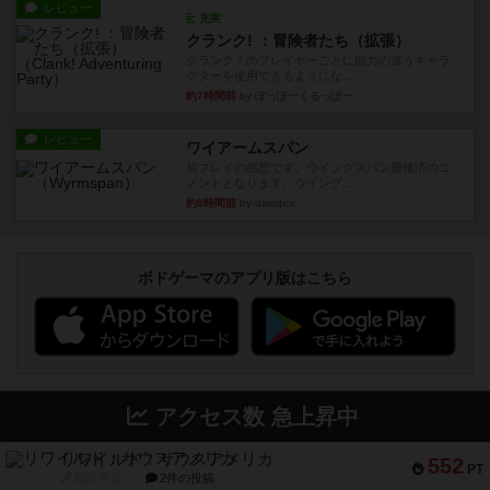
レビュー
充実
クランク! ：冒険者たち（拡張）
クランク！のプレイヤーごとに能力の違うキャラ
クターを使用できるようにな...
約7時間前
by ぽっぽーくるっぽー
レビュー
ワイアームスパン
初プレイの感想です。ウイングスパン履修済のコ
メントとなります。ウイング...
約8時間前
by daisdice
ボドゲーマのアプリ版はこちら
アクセス数 急上昇中
リワイルド：サウスアメリカ
552
PT
紹介文なし
2件の投稿