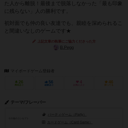
た人から離脱！最後まで脱落しなかった「最も印象
に残らない」人の勝利です。
初対面でも仲の良い友達でも、親睦を深められるこ
と間違いなしのゲームです★
上記文章の執筆にご協力くださった方
B.Pegg
マイボードゲーム登録者
26
56
4
46
興味あり
経験あり
お気に入り
持ってる
テーマ/フレーバー
パーティゲーム（Party）
その他のコンセプト
カードゲーム（Card Game）