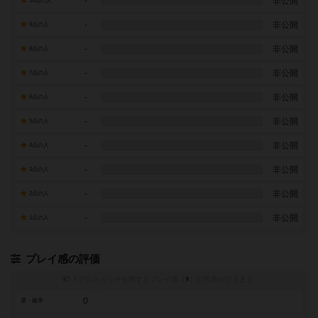
-
非公開
10点の人
-
非公開
9点の人
-
非公開
8点の人
-
非公開
7点の人
-
非公開
6点の人
-
非公開
5点の人
-
非公開
4点の人
-
非公開
3点の人
-
非公開
2点の人
-
非公開
1点の人
プレイ感の評価
トグルスイッチを押すとプレイ感（
※
）の投票ができます
0
運・確率