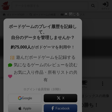
ログイン
閉じる
ボドゲーマTOP
ボードゲームの検索
はじめまシックス
ボードゲームのプレイ履歴を記録し
て、
自分のデータを管理しませんか？
はじめまシックス
約75,000人
がボドゲーマを利用中！
Hajimema Six
遊んだボードゲームを記録する
気になるゲームのレビューを読む
お気に入り作品・所有リストの共
有
3
10
トップ
画像
動画
レビュー
カフェ
ログイン / 会員登録（10秒）
Google
X
印象の残らない自己紹介をした人の勝ち！
Apple
Facebook