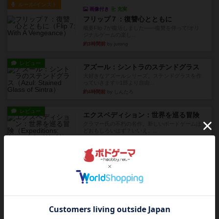
ルール/インスト
画像付き
充実
フリップ７：復讐心とともに
概要Flip 7が復活しました――復讐を伴って!オリ
ジナルゲームの楽し...
約3時間前
by jurong
レビュー
アズール：シントラのステンドグラス
大好きなアズールシリーズ。ステンドグラスを作
っていきます✨1部より自由...
約4時間前
by しんたろ
レビュー
エクスペディション：世界を巡る冒険
クラマー氏の不朽の名作。新しいボードゲームほ
どおもしろいはず？いいえ。...
約5時間前
by 田中昌平
レビュー
スライプ
メインコマ一つサブコマ四つでそれぞれプレイし
ます。動かし方はコマか壁に...
約5時間前
by くみ
リプレイ
画像付き