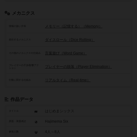
メカニクス
メモリー（記憶する）（Memory）
情報の扱い方等
ダイスロール（Dice Rolling）
頻出するメカニクス
言葉遊び（Word Game）
その他のメカニクスや仕組み
プレイヤーの干渉/影響アク
プレイヤーの脱落（Player Elimination）
ション
リアルタイム（Real-time）
行動に関する仕組み
作品データ
はじめまシックス
タイトル
Hajimema Six
原題・英題表記
4人～8人
参加人数