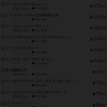
マーケットフレッシュ
170
PT
紹介文あり
1件の投稿
ファイアー・ブルズ / 火牛陣
141
PT
紹介文なし
1件の投稿
ワン・トゥ・ファイブ
122
PT
紹介文あり
1件の投稿
トランスオリエント・エクスプレス
119
PT
紹介文なし
1件の投稿
フラットアイアン
118
PT
紹介文なし
2件の投稿
エコーズ・オブ・タイム
118
PT
紹介文なし
8件の投稿
南北戦争
79
PT
紹介文あり
1件の投稿
キャプテン・フリップ：イスラ・ボンバ
72
PT
紹介文なし
2件の投稿
メメントオンラインタクティクス
70
PT
紹介文あり
4件の投稿
パーミッド
68
PT