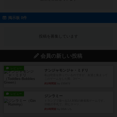
掲示板 0件
投稿を募集しています
会員の新しい投稿
レビュー
ナンジャモンジャ・ミドリ
私は吃音を持っているのですが、友達と集まって
このゲームをした際、3ゲー...
約2時間前
by 155973
レビュー
ジンラミー
トランプで遊べる2人対戦の麻雀風ゲームです。
10枚の手札で、同じスーツ...
約3時間前
by OSAっち