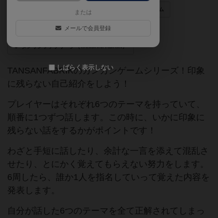
ゲームマーケット2016秋（東京）
カンカンゲーム
または
持ち運びに便利
メールで会員登録
小さい
タンサンファブリーク（TANSANFABRIK）
しばらく表示しない
TANSANFABRIKのカンカンゲームシリーズ！印象
に残らない自己紹介をしよう！
プレイヤーはそれぞれ6つのテーマを持っていて、
順番に1つずつ話します。この時に、いかに印象に
残らない話をするかがポイントです！
わざと手短に話したり、余計な一言を添えて混乱さ
せたり、とにかく覚えてもらえない努力をします。
6周したら、誰か1人を指名していって覚えた内容を
発表します。
自分が話した6つのテーマを全て正解されてしまっ