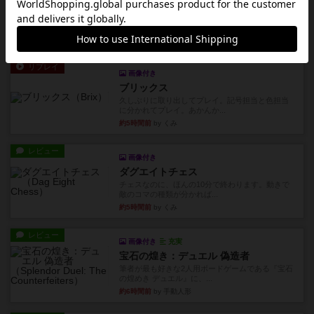
リーダーズ
久しぶりに取り出してプレイ。詰めきれなかっ
た…であっさり追い込まれて負...
約5時間前
by くみ
リプレイ
画像付き
ブリックス
久しぶりに取り出してプレイ。記号担当と色担当
に分かれてプレイ。あかんか...
約5時間前
by くみ
レビュー
画像付き
ダグエイトチェス
チェスなのに、ほんの10分で終わります。動きで
敵のコマの種類が分かれば...
約5時間前
by くみ
レビュー
画像付き
充実
宝石の煌き：デュエル 偽造者
筆者が最も好きな2人用ボードゲームである『宝石
の煌めき デュエル』に、...
約6時間前
by 手動人形