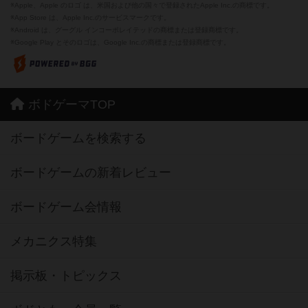
※Apple、Apple のロゴ は、米国および他の国々で登録されたApple Inc.の商標です。
※App Store は、Apple Inc.のサービスマークです。
※Android は、グーグル インコーポレイテッドの商標または登録商標です。
※Google Play とそのロゴは、Google Inc.の商標または登録商標です。
ボドゲーマTOP
ボードゲームを検索する
ボードゲームの新着レビュー
ボードゲーム会情報
メカニクス特集
掲示板・トピックス