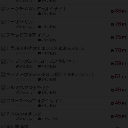
紹介文あり
6件の投稿
ノームズ・アット・ナイト
88
PT
紹介文なし
1件の投稿
マーリン
76
PT
紹介文あり
6件の投稿
フラットアイアン
75
PT
紹介文なし
2件の投稿
トランスオリエント・エクスプレス
70
PT
紹介文なし
1件の投稿
アンブッシュ！：ムーブアウト！
59
PT
紹介文あり
1件の投稿
キャプテン・フリップ：イスラ・ボンバ
51
PT
紹介文なし
2件の投稿
ガルフストライク
46
PT
紹介文あり
1件の投稿
エコーズ・オブ・タイム
45
PT
紹介文なし
8件の投稿
スカルキング
45
PT
紹介文あり
12件の投稿
海兵隊