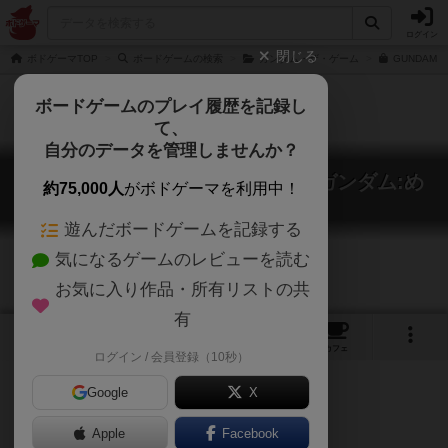
ログイン
閉じる
ボドゲーマTOP
ボードゲームの検索
ガンダム・ザ・ゲーム
GUNDAM 
ボードゲームのプレイ履歴を記録し
て、
自分のデータを管理しませんか？
GUNDAM THE GAME -機動戦士ガンダム:め
約75,000人
がボドゲーマを利用中！
ぐりあい宇宙-
GUNDAM THE GAME -Meguriai sora-
遊んだボードゲームを記録する
気になるゲームのレビューを読む
お気に入り作品・所有リストの共
有
6
1
11
トップ
画像
動画
レビュー
カフェ
ログイン / 会員登録（10秒）
Google
X
Apple
Facebook