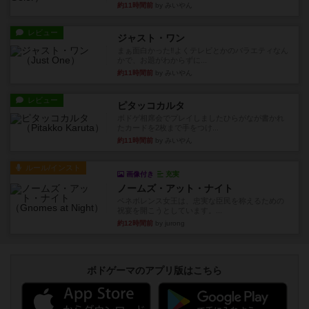
約11時間前
by みいやん
レビュー
ジャスト・ワン
まぁ面白かった‼️よくテレビとかのバラエティなん
かで、お題がわからずに...
約11時間前
by みいやん
レビュー
ピタッコカルタ
ボドゲ相席会でプレイしましたひらがなが書かれ
たカードを2枚まで手をつけ...
約11時間前
by みいやん
ルール/インスト
画像付き
充実
ノームズ・アット・ナイト
ベネボレンス女王は、忠実な臣民を称えるための
祝宴を開こうとしています。...
約12時間前
by jurong
ボドゲーマのアプリ版はこちら