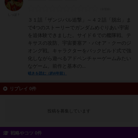
しっぽ？
３１話「ザンジバル追撃」～４２話「脱出」ま
で4つのストーリーでガンダムめぐりあい宇宙
を追体験できました。サイド６での艦隊戦、テ
キサスの攻防、宇宙要塞ア・バオア・クーのジ
オング戦。キャラクターをバックビルド式で強
化しながら遊べるアドベンチャーゲームみたい
なゲーム。前作と基本の...
続きを読む（約4年前）
リプレイ 0件
投稿を募集しています
戦略やコツ 0件