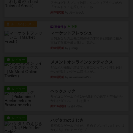
アナログ対人プレイ数回。クニツィア先生の名作
「エルドラドを探して」にあ...
約5時間前
by おーちゃん
ルール/インスト
画像付き
充実
マーケットフレッシュ
目的あなたの店先に農産物の木箱を戦略的に積み
重ねて在庫を最大化し、競合...
約9時間前
by jurong
レビュー
メメントオンラインタクティクス
どんどん物量が増えて大変になっていく押し付け
合いが楽しいゲーム盛り上が...
約9時間前
by nekomanma222
レビュー
ヘックメック
サイコロゲームです1から5までの数字と芋虫がか
かれたダイス。これを振っ...
約11時間前
by みいやん
レビュー
ハゲタカのえじき
超有名なゲームですが、初めてプレイしました。1
から15までのカードがプ...