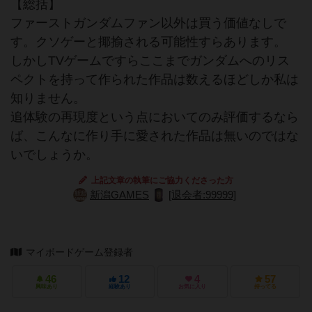
【総括】
ファーストガンダムファン以外は買う価値なしで
す。クソゲーと揶揄される可能性すらあります。
しかしTVゲームですらここまでガンダムへのリス
ペクトを持って作られた作品は数えるほどしか私は
知りません。
追体験の再現度という点においてのみ評価するなら
ば、こんなに作り手に愛された作品は無いのではな
いでしょうか。
上記文章の執筆にご協力くださった方
新潟GAMES
[退会者:99999]
マイボードゲーム登録者
46
12
4
57
興味あり
経験あり
お気に入り
持ってる