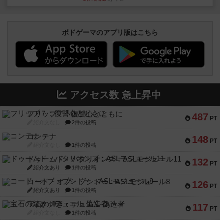
ボドゲーマのアプリ版はこちら
アクセス数 急上昇中
フリップ７：復讐心とともに
487
PT
紹介文なし
2件の投稿
コンテナ
148
PT
紹介文なし
1件の投稿
ドゥームド・バタリオンズ：ASLモジュール11
132
PT
紹介文あり
1件の投稿
コード・オブ・ブシドー：ASLモジュール8
126
PT
紹介文あり
1件の投稿
宝石の煌き：デュエル 偽造者
117
PT
紹介文なし
1件の投稿