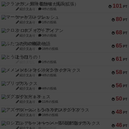
クランク! ：冒険者たち（拡張）
101
PT
紹介文あり
4件の投稿
マーケットフレッシュ
80
PT
紹介文あり
1件の投稿
クロス・オブ・アイアン
68
PT
紹介文あり
3件の投稿
ふたつの街の物語
65
PT
紹介文あり
18件の投稿
とうほうの！
61
PT
紹介文なし
1件の投稿
メメントオンラインタクティクス
58
PT
紹介文あり
4件の投稿
ブリックス
56
PT
紹介文あり
4件の投稿
ダグエイトチェス
50
PT
紹介文あり
11件の投稿
アズール：シントラのステンドグラス
48
PT
紹介文あり
18件の投稿
ロシアン・キャンペーン：第5版デラックス
46
PT
紹介文あり
0件の投稿