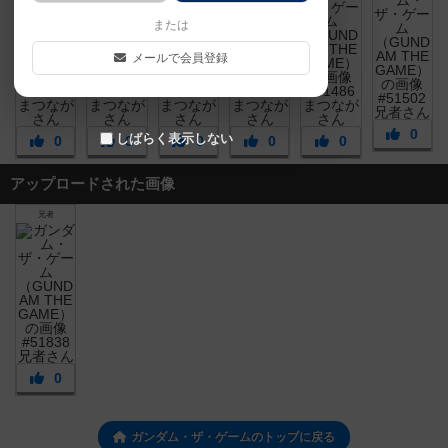
または
メールで会員登録
0
しばらく表示しない
0
0
0
0
0
アップロードされた画像
兄者
0
ガンダム・ザ・ゲームのトップに戻る