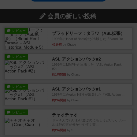
会員の新しい投稿
レビュー
ブラッドリーフ：タラワ（ASL拡張）
1996年にHeat of Battle社が出版した『Blood Re...
42分前
by Chaco
レビュー
ASL アクションパック#2
1999年にMMP社が出版した『ASL Action Pack
#2』...
約1時間前
by Chaco
レビュー
ASL アクションパック#1
1997年にAvalon Hill社が出版した『ASL Action ...
約2時間前
by Chaco
レビュー
チャオチャオ
３～４人でわいわい遊ぶのにちょうどいい。ルー
ルは他の方が分かりやすく書...
約2時間前
by S