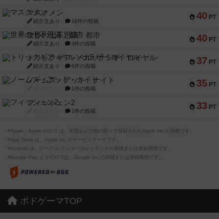
マスクメン
40
PT
紹介文あり
16件の投稿
世界の七不思議：都市
40
PT
紹介文あり
3件の投稿
トリックギア - ペルソナ5 ザ・ロイヤル-
37
PT
紹介文あり
6件の投稿
ノームズ・アット・ナイト
35
PT
紹介文なし
1件の投稿
フィッシェン2
33
PT
紹介文なし
1件の投稿
※Apple、Apple のロゴ は、米国および他の国々で登録されたApple Inc.の商標です。
※App Store は、Apple Inc.のサービスマークです。
※Android は、グーグル インコーポレイテッドの商標または登録商標です。
※Google Play とそのロゴは、Google Inc.の商標または登録商標です。
ボドゲーマTOP