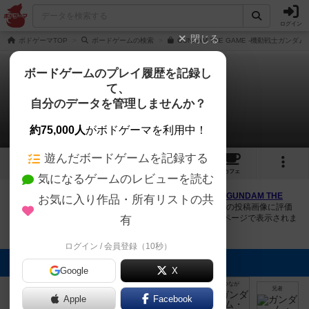
ログイン
閉じる
ボドゲーマTOP
ボードゲームの検索
GUNDAM THE GAME -機動戦士ガン
ボードゲームのプレイ履歴を記録し
て、
ガンダム・ザ・ゲーム
自分のデータを管理しませんか？
7件の画像
約75,000人
がボドゲーマを利用中！
遊んだボードゲームを記録する
7
5
32
トップ
画像
動画
レビュー
カフェ
気になるゲームのレビューを読む
ボドゲーマにログインすると、
「ガンダム・ザ・ゲーム（GUNDAM THE
お気に入り作品・所有リストの共
GAME）」
の画像をアップロード出来たり、他のユーザーの投稿画像に評価
を付けることができます。また、トップ6の画像は様々なページで表示されま
有
す。
ログイン / 会員登録（10秒）
トップに表示される画像
Google
X
まつなが
まつなが
まつなが
まつなが
まつなが
兄者
Apple
Facebook