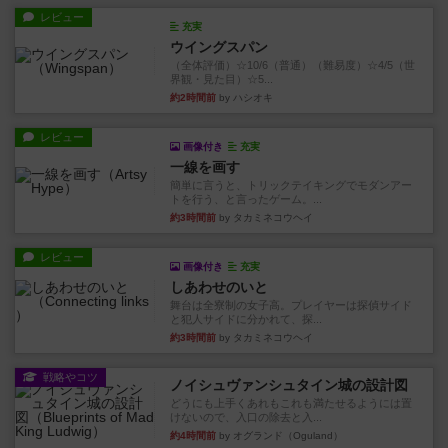
レビュー
充実
ウイングスパン
（全体評価）☆10/6（普通）（難易度）☆4/5（世
界観・見た目）☆5...
約2時間前
by ハシオキ
レビュー
画像付き
充実
一線を画す
簡単に言うと、トリックテイキングでモダンアー
トを行う、と言ったゲーム。...
約3時間前
by タカミネコウヘイ
レビュー
画像付き
充実
しあわせのいと
舞台は全寮制の女子高。プレイヤーは探偵サイド
と犯人サイドに分かれて、探...
約3時間前
by タカミネコウヘイ
戦略やコツ
ノイシュヴァンシュタイン城の設計図
どうにも上手くあれもこれも満たせるようには置
けないので、入口の除去と入...
約4時間前
by オグランド（Oguland）