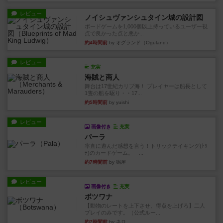
レビュー
ノイシュヴァンシュタイン城の設計図
ボードゲームを1,000個以上持っているユーザー視
点で良かった点と悪か...
約4時間前
by オグランド（Oguland）
レビュー
充実
海賊と商人
舞台は17世紀カリブ海！ プレイヤーは船長として
1隻の船を駆り・・17...
約5時間前
by yuishi
レビュー
画像付き
充実
パーラ
率直に遊んだ感想を言う！トリックテイキング(ﾄﾘ
ﾃ)のカードゲーム。 ...
約7時間前
by 鳴屋
レビュー
画像付き
充実
ボツワナ
【動物のレートを上下させ、得点を上げろ】二人
プレイのみです。（公式ルー...
約7時間前
by ネロ