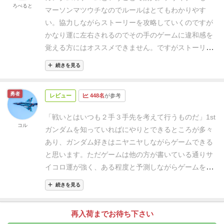
ストーリーパネルにおける条件のクリアはだいたいダ
ダムのアニメの内容に忠実にシナリオが進行していく
ろべると
マーソンマツウチなのでルールはとてもわかりやす
イスロールになります。
一応訓練によって6面ダイス
ので、予備知識もあまり必要なく、ガンダム知ってる
い。
協力しながらストーリーを攻略していくのですが
から8面・10面ダイスにグレードアップできるので確
方も知らない方も楽しめる良い作品に仕上がっている
かなり運に左右されるのでその手のゲームに違和感を
率論では確かに成功率は上がりますし、アイテムや能
と思います。
覚える方にはオススメできません。
ですがストーリー
力により出目に+1などの救済もあるのですが、4以上
はわかりやすく中だるみや不要な回が多い1stガンダム
を出せというお題で8面・8面・10面で能力込みでやら
続きを見る
のアニメを見るより簡潔にストーリーを知ることがで
かしたときの無力感…。
どうやらニュータイプにはな
きるのはかなり優秀かと思います！
れないようです。
そんなわけでゲームとしては運ゲー
勇者
レビュー
448名
が参考
要素が強そうなので、ガンダムわからない人を混ぜて
やってもちょっと楽しめないかな？というのが正直な
「戦いとはいつも２手３手先を考えて行うものだ」
1st
コル
ところ。
わかる人を集めて、ある程度キャラクターを
ガンダムを知っていればにやりとできるところが多々
ロールしながらifを楽しむのがこのゲームの楽しみ方か
あり、
ガンダム好きはニヤニヤしながらゲームできる
なと。
あと時間が30分〜となっているのですが、たぶ
と思います。
ただゲームは他の方が書いている通りサ
んこれチュートリアルであるフェーズ1あるいは慣れ
イコロ運が強く、ある程度と予測しながらゲームをプ
てきた人の戦闘込みでフェーズを1つ分ですかね。
一
レイしないと、
余裕ができずゲームオーバーになって
続きを見る
発クリアできる前提で6フェーズフルでやったら、そ
しまうことがある。
また1度ゲームをやってしまうと
れでも5時間とかかかる気がしますので、なかなか気
ゲームの展開が分かってしまうので、
基本１度きりの
再入荷までお待ち下さい
合いも必要かと。
あと少なくともこの「ガンダム大地
ゲームだと感じる。
あとコンポーネントの余白はがし