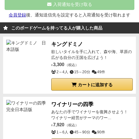
に立つ」のパックはストーリーは連邦で進むので、ガ
が多くてめんどくさい(笑)
入荷通知を受け取る
デムやりたいとかシャアやりたいというのはできない
会員登録
後、通知送信先を設定すると入荷通知を受け取れます
ので、どうしてもジオンでやりたい！という人は厳し
いですね。
ただこのゲーム、6,000円程度にしてはコ
このボードゲームを持ってる人が購入した商品
ンポーネントは結構頑張ってると思います。
フェーズ
ごとにキャラタイルが別になっているので、たぶんア
キングドミノ
ムロだけで6枚のタイルが。
キャラクターやモビルス
欲しいタイルを手に入れて、森や海、草原の
ーツを立てて動かすのはちょっとウキウキします。
ス
広がる自分の王国を広げよう！
トーリーパネルを展開するということでカードも豊富
3,300
（税込）
¥
に用意してあり、展開の仕方はちょっとゲームブック
2～4人
15～20分
49件
っぽい感じもあり。
ダイスにもハロが描かれているな
カートに追加する
ど、キャラゲーとしてはしっかり作り込んであるなと
思いますので、わかるメンバーを集めてプレイしたい
ゲームですね。
ワイナリーの四季
あなたの手でワイナリーを復興させよう！
ワイナリー経営がテーマのワー...
7,920
（税込）
¥
1～6人
45～90分
90件