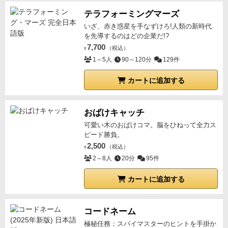
テラフォーミングマーズ
いざ、赤き惑星を手なずけろ!人類の新時代
を先導するのはどの企業だ!?
7,700
（税込）
¥
1～5人
90～120分
129件
カートに追加する
おばけキャッチ
可愛い木のおばけコマ。脳をひねって全力ス
ピード勝負。
2,500
（税込）
¥
2～8人
20分
95件
カートに追加する
コードネーム
極秘任務：スパイマスターのヒントを手掛か