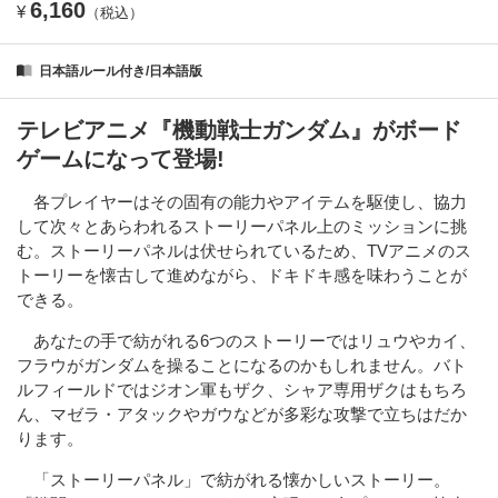
6,160
¥
（税込）
日本語ルール付き/日本語版
テレビアニメ『機動戦士ガンダム』がボード
ゲームになって登場!
各プレイヤーはその固有の能力やアイテムを駆使し、協力
して次々とあらわれるストーリーパネル上のミッションに挑
む。ストーリーパネルは伏せられているため、TVアニメのス
トーリーを懐古して進めながら、ドキドキ感を味わうことが
できる。
あなたの手で紡がれる6つのストーリーではリュウやカイ、
フラウがガンダムを操ることになるのかもしれません。バト
ルフィールドではジオン軍もザク、シャア専用ザクはもちろ
ん、マゼラ・アタックやガウなどが多彩な攻撃で立ちはだか
ります。
「ストーリーパネル」で紡がれる懐かしいストーリー。