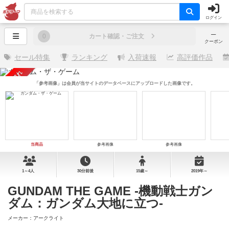
ログイン
─
0
カート確認・ご注文
クーポン
セール特集
ランキング
入荷速報
高評価作品
売り切れ
「参考画像」は会員が当サイトのデータベースにアップロードした画像です。
当商品
参考画像
参考画像
1～4人
30分前後
15歳～
2019年～
GUNDAM THE GAME -機動戦士ガン
ダム：ガンダム大地に立つ-
メーカー：アークライト