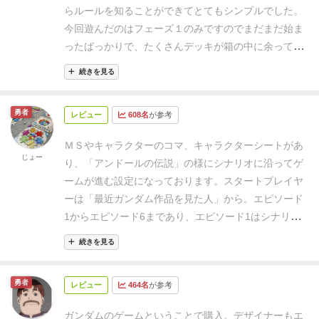
も変わらず、4人のキャラクターを動かす感じです。
らルールを知ることができてとてもシンプルでした。
やろうと思えばアムロ抜きでガンダム大地に立つ‼をプ
今回遊んだのはフェーズ１のみですのでまだまだ始ま
レイすることも可能です。
ターンごとに回復するアク
ったばっかりで、たくさんデッキが箱の中に余ってい
ションポイント(AP)を用いて移動・探索・訓練をする
て、わくわくしますね。
実際のところ、ガンダムが好
ことで条件をクリアしてストーリーパネルを展開して
続きを見る
きでアニメを見たことがないと、ちょっと遊んでいて
いき、フェーズの終了条件を満たすのが各フェーズに
も状況がよくわからないと思います（ストーリーが進
おける目的となります。
今回ソロプレイしたフェーズ
勇者
レビュー
608名
が参考
んでいくのですが、わからない単語がたくさんあるの
1は#1「ガンダム大地に立つ‼」にあたり、戦闘も単純
で）。昔ガンダムを見た人同士で、こういうシーンあ
化されているので、キャラクターの動かし方を掴むチ
ＭＳやキャラクターのコマ、キャラクターシートがあ
ったね～っておしゃべりしながらすすめるのがいちば
じょー
ュートリアルという意味合いの強いフェーズです。
使
り、「アンドールの伝説」の様にシナリオに沿ってゲ
ん楽しめると思います。
ゲームシステム自体はシンプ
用するキャラクターはこの5人から4人ということで、
ームが進む設定になっております。
スタートプレイヤ
ルで癖がないので、とても遊びやすいです。移動して
ハヤトさん無念の戦力外。
キャラクタータイルの四角
ーは「最近ガンダム作品を見た人」から。
エピソード
探索してという無人島探索だとかのゲームを遊んだこ
いところは本来は空いてます。
購入時はここが埋まっ
1からエピソード6まであり、
エピソード1はシナリオ
とがあったらスムーズにルール理解はできると思いま
ているので空ける作業が発生しますが、そのうち数字
フェイズの、エピソード2はバトルフェイズのチュー
す。アイテムのテキストも短く効果もシンプルです。
続きを見る
や連邦のマークは必要なトークンになのでうっかり捨
トリアルとなっておりますので、ゲーム開始前のイン
ててしまわないように注意！
フェーズを回してみた感
ストは短めに済みやすいです。そうはいっても、他の
勇者
触としては、なんとも運ゲー感。
というのはアクショ
レビュー
464名
が参考
ゲームでもそうですが、セッテイングや細かなルール
ンの選択はプレイヤーに委ねられているわけですが、
を抑えた方がゲームは円滑に進みます。また、1stガン
ガンダムのゲームということで購入。デザイナーもエ