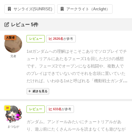
サンライズ(SUNRISE)
アークライト（Arclight）
レビュー 5件
大賢者
レビュー
2626名
が参考
1stガンダムへの理解はそこそこありでソロプレイでチ
兄者
ュートリアルにあたるフェーズ1を回しただけの感想
です。
フェーズ2でオープンになる戦闘や、複数人で
のプレイはできていないのでそれを念頭に置いていた
だければ。
いわゆる1stと呼ばれる「機動戦士ガンダ
ム」の#1「ガンダム大地に立つ‼」〜#10「ガルマ散
続きを見る
る」までのストーリーを6つのフェーズに再編し、各
キャラクターとなって協力しながらこれをクリアして
神
レビュー
633名
が参考
いくというゲームになります。
プレイヤーは5人以上
用意されたキャラクターから4人を選んでストーリー
ガンダム。アンドールみたいにチュートリアルがあ
を展開していくことになります。
これはソロプレイで
まつなが
り、遊ぶ前にたくさんルールを読まなくても遊びなが