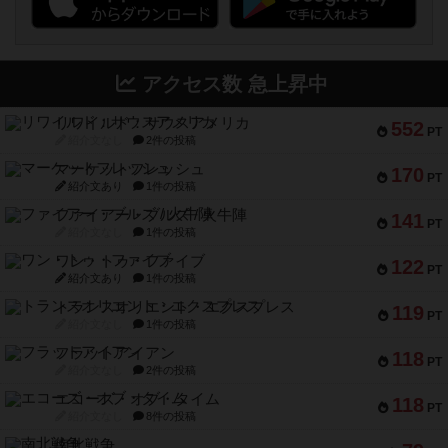
アクセス数 急上昇中
リワイルド：サウスアメリカ
552
PT
紹介文なし
2件の投稿
マーケットフレッシュ
170
PT
紹介文あり
1件の投稿
ファイアー・ブルズ / 火牛陣
141
PT
紹介文なし
1件の投稿
ワン・トゥ・ファイブ
122
PT
紹介文あり
1件の投稿
トランスオリエント・エクスプレス
119
PT
紹介文なし
1件の投稿
フラットアイアン
118
PT
紹介文なし
2件の投稿
エコーズ・オブ・タイム
118
PT
紹介文なし
8件の投稿
南北戦争