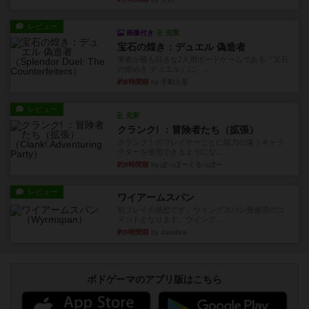
レビュー
画像付き
充実
宝石の煌き：デュエル 偽造者
筆者が最も好きな2人用ボードゲームである『宝石
の煌めき デュエル』に、...
約8時間前
by 手動人形
レビュー
充実
クランク! ：冒険者たち（拡張）
クランク！のプレイヤーごとに能力の違うキャラ
クターを使用できるようにな...
約9時間前
by ぽっぽーくるっぽー
レビュー
ワイアームスパン
初プレイの感想です。ウイングスパン履修済のコ
メントとなります。ウイング...
約9時間前
by daisdice
ボドゲーマのアプリ版はこちら