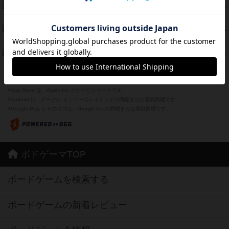
海兵隊
39
PT
紹介文あり
1件の投稿
スーパーストア3000
39
PT
紹介文なし
1件の投稿
フリップ７：復讐心とともに
37
PT
紹介文なし
2件の投稿
※Apple、Apple のロゴ は、米国および他の国々で登録されたApple Inc.の商標です。
※App Store は、Apple Inc.のサービスマークです。
※Android は、グーグル インコーポレイテッドの商標または登録商標です。
※Google Play とそのロゴは、Google Inc.の商標または登録商標です。
ボドゲーマTOP
ボードゲームを検索する
ボードゲームの新着レビュー