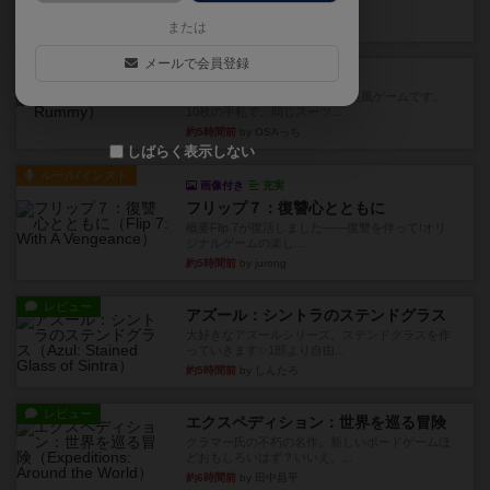
このゲームをした際、3ゲー...
約3時間前
by 155973
または
メールで会員登録
レビュー
ジンラミー
トランプで遊べる2人対戦の麻雀風ゲームです。
10枚の手札で、同じスーツ...
約5時間前
by OSAっち
しばらく表示しない
ルール/インスト
画像付き
充実
フリップ７：復讐心とともに
概要Flip 7が復活しました――復讐を伴って!オリ
ジナルゲームの楽し...
約5時間前
by jurong
レビュー
アズール：シントラのステンドグラス
大好きなアズールシリーズ。ステンドグラスを作
っていきます✨1部より自由...
約5時間前
by しんたろ
レビュー
エクスペディション：世界を巡る冒険
クラマー氏の不朽の名作。新しいボードゲームほ
どおもしろいはず？いいえ。...
約6時間前
by 田中昌平