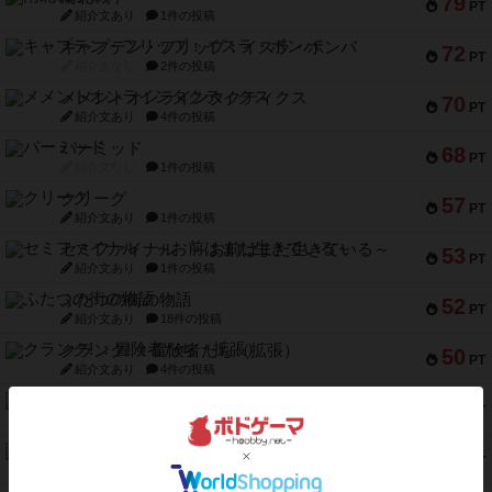
79
PT
紹介文あり
1件の投稿
キャプテン・フリップ：イスラ・ボンバ
72
PT
紹介文なし
2件の投稿
メメントオンラインタクティクス
70
PT
紹介文あり
4件の投稿
パーミッド
68
PT
紹介文なし
1件の投稿
クリーグ
57
PT
紹介文あり
1件の投稿
セミファイナル ～お前はまだ生きている～
53
PT
紹介文あり
1件の投稿
ふたつの街の物語
52
PT
紹介文あり
18件の投稿
クランク! ：冒険者たち（拡張）
50
PT
紹介文あり
4件の投稿
とうほうの！
42
PT
紹介文なし
1件の投稿
スターマイン・ラミー ポケット
42
PT
紹介文あり
2件の投稿