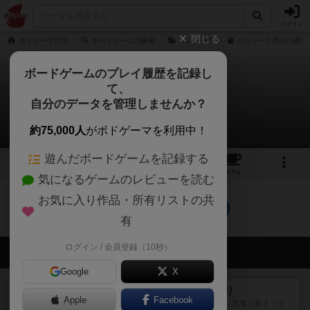
ログイン
閉じる
ボドゲーマTOP
ボードゲームの検索
ガムトーク
ガムトーク英語の通販/
ボードゲームのプレイ履歴を記録し
て、
ガムトーク英語
自分のデータを管理しませんか？
0件のルール/インスト
約75,000人
がボドゲーマを利用中！
遊んだボードゲームを記録する
3
トップ
画像
動画
レビュー
カフェ
気になるゲームのレビューを読む
お気に入り作品・所有リストの共
ガムトーク英語のトップに戻る
有
ログイン / 会員登録（10秒）
会員の新しい投稿
Google
X
レビュー
ナンジャモンジャ・ミドリ
Apple
Facebook
私は吃音を持っているのですが、友達と集まって