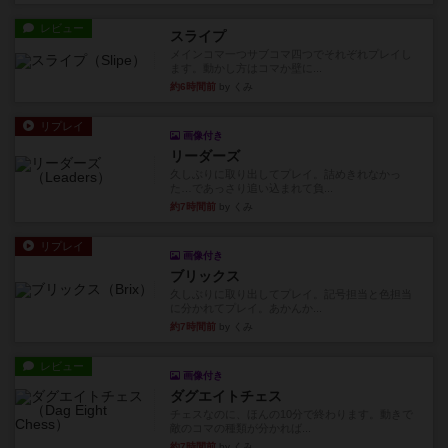
レビュー
スライプ
メインコマ一つサブコマ四つでそれぞれプレイし
ます。動かし方はコマか壁に...
約6時間前
by くみ
リプレイ
画像付き
リーダーズ
久しぶりに取り出してプレイ。詰めきれなかっ
た…であっさり追い込まれて負...
約7時間前
by くみ
リプレイ
画像付き
ブリックス
久しぶりに取り出してプレイ。記号担当と色担当
に分かれてプレイ。あかんか...
約7時間前
by くみ
レビュー
画像付き
ダグエイトチェス
チェスなのに、ほんの10分で終わります。動きで
敵のコマの種類が分かれば...
約7時間前
by くみ