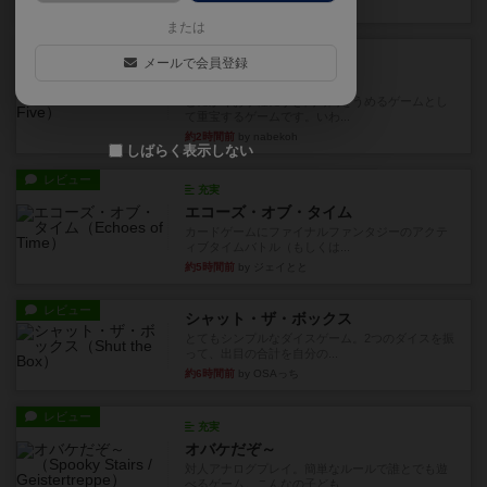
9分前
by toyota
または
レビュー
充実
メールで会員登録
ワン・トゥ・ファイブ
とにかくお手軽にすき間時間をうめるゲームとし
て重宝するゲームです。いわ...
約2時間前
by nabekoh
しばらく表示しない
レビュー
充実
エコーズ・オブ・タイム
カードゲームにファイナルファンタジーのアクテ
ィブタイムバトル（もしくは...
約5時間前
by ジェイとと
レビュー
シャット・ザ・ボックス
とてもシンプルなダイスゲーム。2つのダイスを振
って、出目の合計を自分の...
約6時間前
by OSAっち
レビュー
充実
オバケだぞ～
対人アナログプレイ。簡単なルールで誰とでも遊
べるゲーム。こんなの子ども...