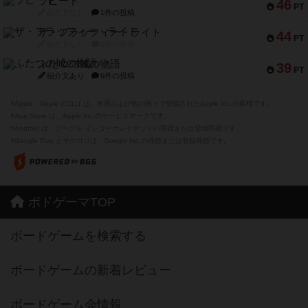
ラピード
46
PT
紹介文なし
1件の投稿
ザ・フラッフィー・ライト
44
PT
紹介文なし
0件の投稿
ふたつの城の物語
39
PT
紹介文あり
6件の投稿
※Apple、Apple のロゴ は、米国および他の国々で登録されたApple Inc.の商標です。
※App Store は、Apple Inc.のサービスマークです。
※Android は、グーグル インコーポレイテッドの商標または登録商標です。
※Google Play とそのロゴは、Google Inc.の商標または登録商標です。
ボドゲーマTOP
ボードゲームを検索する
ボードゲームの新着レビュー
ボードゲーム会情報