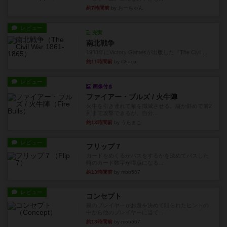
約7時間前
by おーちゃん
レビュー
充実
南北戦争
1983年にVictory Gamesが出版した『The Civil ...
約11時間前
by Chaco
レビュー
画像付き
ファイアー・ブルズ / 火牛陣
火牛を引き連れて敵を殲滅させる。縦か斜めで前2
列まで攻撃できるが、自分...
約13時間前
by うらまこ
レビュー
フリップ７
カードをめくるかパスをするかを決めてパスした
時のカード数字が得点になる...
約13時間前
by mob567
レビュー
コンセプト
親のプレイヤーがお題を決めて限られたヒントの
中から他のプレイヤーに当て...
約13時間前
by mob567