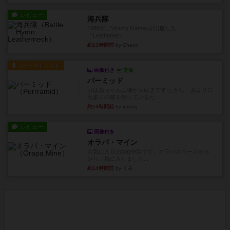
レビュー
海兵隊
1988年にVictory Gamesが出版した
『Leathernec...
約13時間前
by Chaco
ルール/インスト
画像付き
充実
パーミッド
おばあちゃんは猫が大好きです!しかし、あまりに
も多くの猫を飼っているた...
約13時間前
by jurong
レビュー
画像付き
オラパ・マイン
お気に入りのplayte製です。オラパスペースから
やり、気に入りました...
約14時間前
by くみ