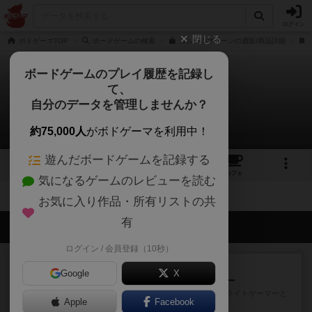
ログイン
閉じる
ボドゲーマTOP
ボードゲームの検索
ガムガムマシーンの通販/商品詳細
ボードゲームのプレイ履歴を記録し
て、
ガムガム・マシーン
自分のデータを管理しませんか？
拡張/関連作品 0件
約75,000人
がボドゲーマを利用中！
遊んだボードゲームを記録する
6
6
30
トップ
画像
動画
レビュー
カフェ
気になるゲームのレビューを読む
お気に入り作品・所有リストの共
有
会員の新しい投稿
ログイン / 会員登録（10秒）
レビュー
充実
Google
X
アンダー・ザ・テーブラー
笑えるバカゲームを集めているライトゲーマーと
Apple
Facebook
してのレビューです。正体隠...