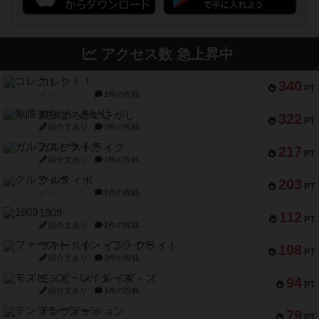
アクセス数 急上昇中
コレクト！
340
PT
紹介文なし
1件の投稿
無限まちがいさがし
322
PT
紹介文あり
2件の投稿
ガルフストライク
217
PT
紹介文あり
1件の投稿
クルティボ
203
PT
紹介文なし
1件の投稿
1809
112
PT
紹介文あり
1件の投稿
ファースト・イン・フライト
108
PT
紹介文あり
3件の投稿
モズビ－ズ・レイダ－ズ
94
PT
紹介文あり
1件の投稿
テンプテーション
79
PT