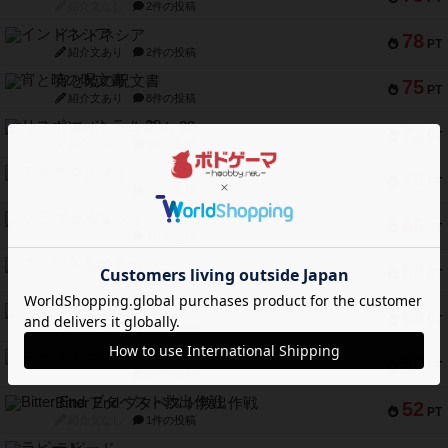
紹介文なし
2件の投稿
インドネシア
78
PT
紹介文あり
2件の投稿
宵と暁の呪文書
75
PT
紹介文あり
8件の投稿
リスボン・トラム 28
73
PT
紹介文あり
9件の投稿
アマナイト
73
PT
紹介文なし
1件の投稿
ブラヴェスト
66
PT
紹介文なし
1件の投稿
スペクタキュラー
60
PT
紹介文なし
1件の投稿
スモールワールド
59
PT
紹介文あり
13件の投稿
ギャンブラー
58
PT
紹介文なし
2件の投稿
Bitter End ブタペスト救出作戦
52
PT
紹介文なし
1件の投稿