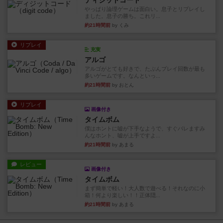
ディジットコード
やっぱり論理ゲームは面白い。息子とリプレイし
ました。息子の勝ち。これリ...
約21時間前
by くみ
リプレイ
充実
アルゴ
アルゴがとても好きで、たぶんプレイ回数が最も
多いゲームです。なんといっ...
約21時間前
by おとん
リプレイ
画像付き
タイムボム
僕はホントに嘘が下手なようで、すぐバレますみ
んなホント、嘘が上手ですよ...
約21時間前
by あまる
レビュー
画像付き
タイムボム
まず簡単で軽い！大人数で遊べる！それなのに小
箱！何より楽しい！！正体隠...
約21時間前
by あまる