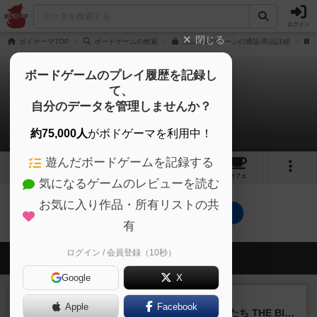
ログイン
閉じる
ボドゲーマTOP
ボードゲームの検索
ガムガムマシーンの通販/商品詳細
ボードゲームのプレイ履歴を記録し
て、
ガムガム・マシーン
自分のデータを管理しませんか？
0件の動画
約75,000人
がボドゲーマを利用中！
遊んだボードゲームを記録する
6
6
30
トップ
画像
動画
レビュー
カフェ
気になるゲームのレビューを読む
お気に入り作品・所有リストの共
ガムガム・マシーンのトップに戻る
有
ログイン / 会員登録（10秒）
会員の新しい投稿
Google
X
レビュー
画像付き
Apple
Facebook
アグリコラ：牧場の動物たち THE BIG BOX