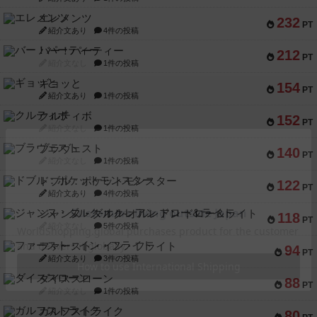
エレメンツ
232
PT
紹介文あり
4件の投稿
バー！パーティー
212
PT
紹介文なし
1件の投稿
ギョッと
154
PT
紹介文あり
1件の投稿
クルティボ
152
PT
紹介文なし
1件の投稿
ブラヴェスト
140
PT
紹介文なし
1件の投稿
ドブル：ポケットモンスター
122
PT
紹介文あり
4件の投稿
ジャンヌ・ダルク-オルレアン ドロー＆ライト
118
PT
紹介文なし
5件の投稿
ファースト・イン・フライト
94
PT
紹介文あり
3件の投稿
ダイススローン
88
PT
紹介文なし
1件の投稿
ガルフストライク
80