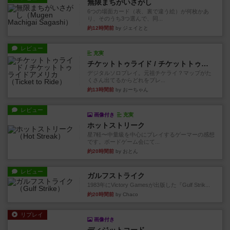
無限まちがいさがし
6つの場面カード（表、裏で違う絵）が何枚かあ
り、そのうち3つ選んで、同...
約12時間前
by ジェイとと
レビュー
充実
チケットトゥライド / チケットトゥライドアメリカ
デジタルソロプレイ。元祖チケライ？マップがた
くさん出てるからどれをプレ...
約13時間前
by おーちゃん
レビュー
画像付き
充実
ホットストリーク
星7軽〜中量級を中心にプレイするゲーマーの感想
です。ボードゲーム会にて...
約20時間前
by おとん
レビュー
ガルフストライク
1983年にVictory Gamesが出版した『Gulf Strik...
約20時間前
by Chaco
リプレイ
画像付き