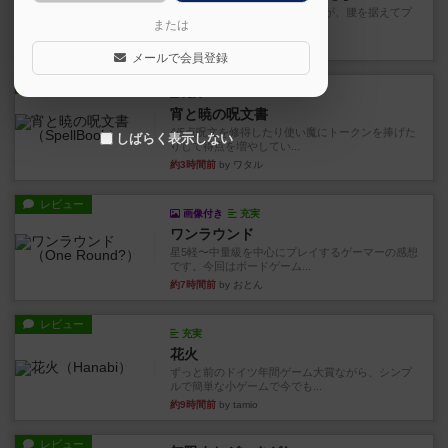
長らく積みゲーになってましたが、腰を据えてプ
または
レイできましたのでやってみ...
4分前
by くみ
メールで会員登録
レビュー
充実
宵と暁の呪文書
4/5点呪文を修得したり使い魔にトークンを捧げた
しばらく表示しない
りして得点を増やしてい...
約3時間前
by ワタル
レビュー
画像付き
充実
ワンラウンド
星5軽〜中量級を中心にプレイするゲーマーの感想
です。今回はボードゲーム...
約7時間前
by おとん
レビュー
充実
花火
ずっと前のドイツ年間ゲーム大賞ながら、シンプ
ルで簡単な小ゲームで今でも...
約9時間前
by tamio
レビュー