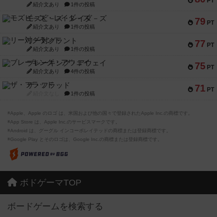
PT
紹介文あり
1件の投稿
モズビ－ズ・レイダ－ズ
79
PT
紹介文あり
1件の投稿
リー対グラント
77
PT
紹介文あり
1件の投稿
ブレーキング・アウェイ
75
PT
紹介文あり
4件の投稿
ザ・フラッド
71
PT
紹介文なし
1件の投稿
※Apple、Apple のロゴ は、米国および他の国々で登録されたApple Inc.の商標です。
※App Store は、Apple Inc.のサービスマークです。
※Android は、グーグル インコーポレイテッドの商標または登録商標です。
※Google Play とそのロゴは、Google Inc.の商標または登録商標です。
ボドゲーマTOP
ボードゲームを検索する