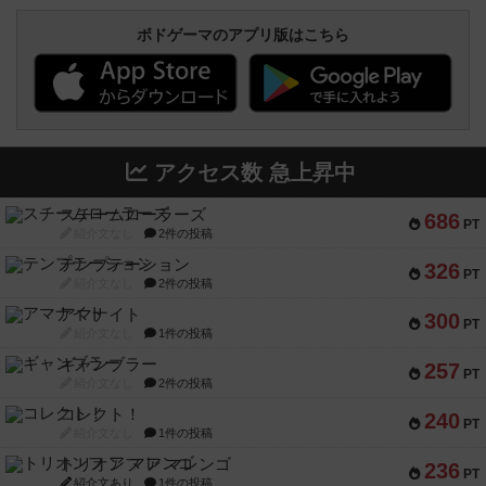
ボドゲーマのアプリ版はこちら
アクセス数 急上昇中
スチームローラーズ
686
PT
紹介文なし
2件の投稿
テンプテーション
326
PT
紹介文なし
2件の投稿
アマナイト
300
PT
紹介文なし
1件の投稿
ギャンブラー
257
PT
紹介文なし
2件の投稿
コレクト！
240
PT
紹介文なし
1件の投稿
トリオンフ ア マレンゴ
236
PT
紹介文あり
1件の投稿