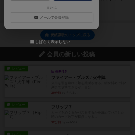
す。
または
続きを読む（6年弱前）
メールで会員登録
炭鉱讃歌のトップに戻る
しばらく表示しない
会員の新しい投稿
レビュー
画像付き
ファイアー・ブルズ / 火牛陣
火牛を引き連れて敵を殲滅させる。縦か斜めで前2
列まで攻撃できるが、自分...
20分前
by うらまこ
レビュー
フリップ７
カードをめくるかパスをするかを決めてパスした
時のカード数字が得点になる...
32分前
by mob567
レビュー