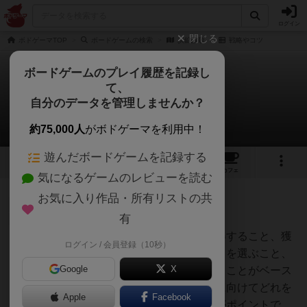
ログイン
閉じる
ボドゲーマTOP
ボードゲームの検索
炭鉱讃歌
戦略やコツ
ボードゲームのプレイ履歴を記録し
て、
炭鉱讃歌
自分のデータを管理しませんか？
1件の戦略やコツ
約75,000人
がボドゲーマを利用中！
遊んだボードゲームを記録する
9
1
8
23
トップ
画像
動画
レビュー
カフェ
気になるゲームのレビューを読む
お気に入り作品・所有リストの共
神
84名
0名
有
注文カードに合わせて石炭を獲得すること、獲
ログイン / 会員登録（10秒）
オグランド
得する石炭に合わせた注文カードを選ぶこと、
（Oguland）
Google
X
両面からの計画をしっかり立てることがベース
です。そこに、最後の得点計算に向けてどれを
Apple
Facebook
伸ばすといいかをプラスするのがポイントで