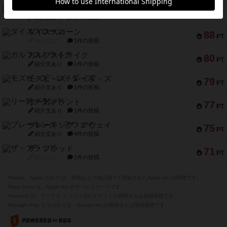
ファースト・イン・フライト
94
PT
紹介文あり
3件の投稿
ダイススローン
88
PT
紹介文なし
1件の投稿
ガルフストライク
80
PT
紹介文あり
1件の投稿
モズビ－ズ・レイダ－ズ
79
PT
紹介文あり
1件の投稿
リー対グラント
77
PT
紹介文あり
1件の投稿
ブレーキング・アウェイ
75
PT
紹介文あり
4件の投稿
ザ・フラッド
71
PT
紹介文なし
1件の投稿
※Apple、Apple のロゴ は、米国および他の国々で登録されたApple Inc.の商標です。
※App Store は、Apple Inc.のサービスマークです。
※Android は、グーグル インコーポレイテッドの商標または登録商標です。
※Google Play とそのロゴは、Google Inc.の商標または登録商標です。