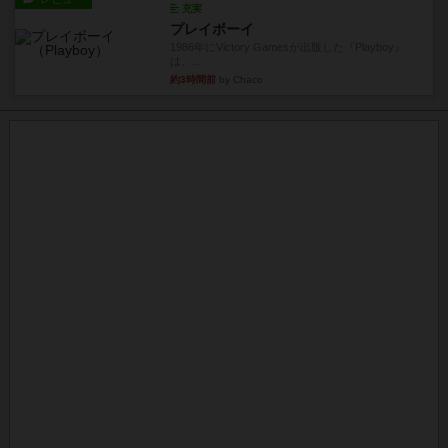
充実
プレイボーイ
1986年にVictory Gamesが出版した『Playboy』
は、...
約3時間前
by Chaco