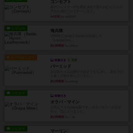
コンセプト
親のプレイヤーがお題を決めて限られたヒントの
中から他のプレイヤーに当て...
44分前
by mob567
レビュー
海兵隊
1988年にVictory Gamesが出版した
『Leathernec...
約1時間前
by Chaco
ルール/インスト
画像付き
充実
パーミッド
おばあちゃんは猫が大好きです!しかし、あまりに
も多くの猫を飼っているた...
約1時間前
by jurong
レビュー
画像付き
オラパ・マイン
お気に入りのplayte製です。オラパスペースから
やり、気に入りました...
約1時間前
by くみ
レビュー
マーリン