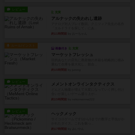
レビュー
充実
アルナックの失われし遺跡
アナログ対人プレイ数回。クニツィア先生の名作
「エルドラドを探して」にあ...
約11時間前
by おーちゃん
ルール/インスト
画像付き
充実
マーケットフレッシュ
目的あなたの店先に農産物の木箱を戦略的に積み
重ねて在庫を最大化し、競合...
約15時間前
by jurong
レビュー
メメントオンラインタクティクス
どんどん物量が増えて大変になっていく押し付け
合いが楽しいゲーム盛り上が...
約15時間前
by nekomanma222
レビュー
ヘックメック
サイコロゲームです1から5までの数字と芋虫がか
かれたダイス。これを振っ...
約17時間前
by みいやん