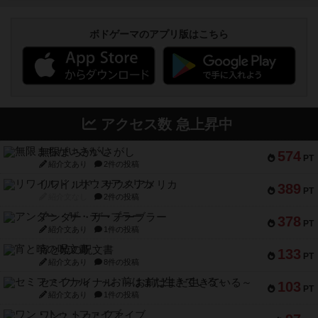
ボドゲーマのアプリ版はこちら
アクセス数 急上昇中
無限まちがいさがし
574
PT
紹介文あり
2件の投稿
リワイルド：サウスアメリカ
389
PT
紹介文なし
2件の投稿
アンダー・ザ・テーブラー
378
PT
紹介文あり
1件の投稿
宵と暁の呪文書
133
PT
紹介文あり
8件の投稿
セミファイナル ～お前はまだ生きている～
103
PT
紹介文あり
1件の投稿
ワン・トゥ・ファイブ