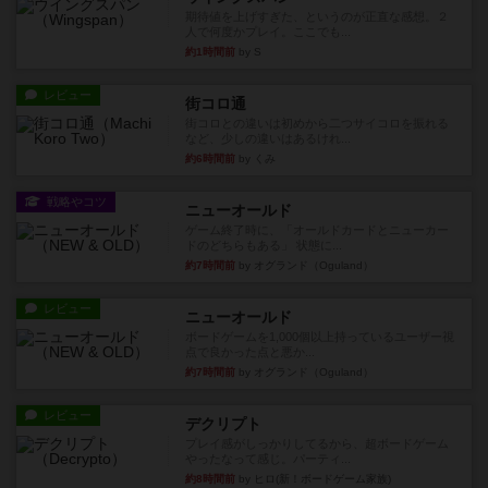
期待値を上げすぎた、というのが正直な感想。２
人で何度かプレイ。ここでも...
約1時間前
by S
レビュー
街コロ通
街コロとの違いは初めから二つサイコロを振れる
など、少しの違いはあるけれ...
約6時間前
by くみ
戦略やコツ
ニューオールド
ゲーム終了時に、「オールドカードとニューカー
ドのどちらもある」 状態に...
約7時間前
by オグランド（Oguland）
レビュー
ニューオールド
ボードゲームを1,000個以上持っているユーザー視
点で良かった点と悪か...
約7時間前
by オグランド（Oguland）
レビュー
デクリプト
プレイ感がしっかりしてるから、超ボードゲーム
やったなって感じ。パーティ...
約8時間前
by ヒロ(新！ボードゲーム家族)