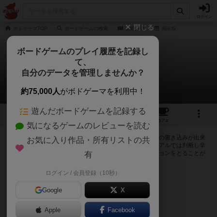
ログイン
閉じる
ボドゲーマTOP
ボードゲームの検索
炭鉱讃歌
掲示板
ボードゲームのプレイ履歴を記録し
て、
炭鉱讃歌
自分のデータを管理しませんか？
0件の掲示板
約75,000人
がボドゲーマを利用中！
遊んだボードゲームを記録する
9
1
8
23
トップ
画像
動画
レビュー
カフェ
気になるゲームのレビューを読む
ログインすると炭鉱讃歌に関する掲示板の作成やコメントの書き込みが出来
お気に入り作品・所有リストの共
るようになります。ルールの疑問やエラッタ情報、マニュアルでは判断し辛
い曖昧な表記等について会員同士で自由にコミュニケーションをとることが
有
出来ます。
ログイン / 会員登録（10秒）
ログイン/無料会員登録
Google
X
Apple
Facebook
炭鉱讃歌のトップに戻る