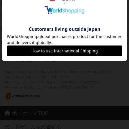
エコーズ・オブ・タイム
45
PT
紹介文なし
8件の投稿
スカルキング
45
PT
紹介文あり
12件の投稿
海兵隊
45
PT
紹介文あり
1件の投稿
Bitter End ブタペスト救出作戦
45
PT
紹介文なし
1件の投稿
ドコジャン
42
PT
紹介文あり
10件の投稿
※Apple、Apple のロゴ は、米国および他の国々で登録されたApple Inc.の商標です。
※App Store は、Apple Inc.のサービスマークです。
※Android は、グーグル インコーポレイテッドの商標または登録商標です。
※Google Play とそのロゴは、Google Inc.の商標または登録商標です。
ボドゲーマTOP
ボードゲームを検索する