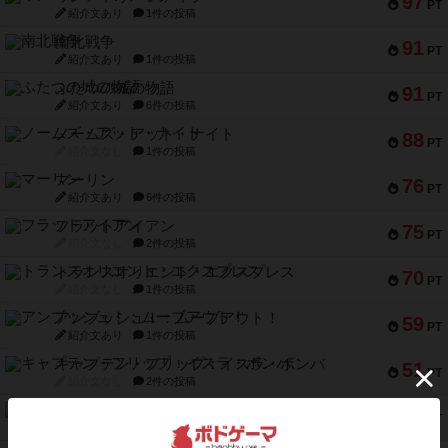
97
PT
紹介文あり
1件の投稿
南北戦争
91
PT
紹介文あり
1件の投稿
ふたつの城の物語
91
PT
紹介文あり
6件の投稿
ノームズ・アット・ナイト
88
PT
紹介文なし
1件の投稿
マーリン
76
PT
紹介文あり
6件の投稿
フラットアイアン
75
PT
紹介文なし
2件の投稿
トランスオリエント・エクスプレス
70
PT
紹介文なし
1件の投稿
アンブッシュ！：ムーブアウト！
59
PT
紹介文あり
1件の投稿
キャプテン・フリップ：イスラ・ボンバ
51
PT
紹介文なし
2件の投稿
ガルフストライク
46
PT
紹介文あり
1件の投稿