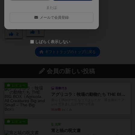
または
メールで会員登録
1
2
しばらく表示しない
ギフトトラップのトップに戻る
会員の新しい投稿
レビュー
画像付き
アグリコラ：牧場の動物たち THE BIG BOX
長らく積みゲーになってましたが、腰を据えてプ
レイできましたのでやってみ...
31分前
by くみ
レビュー
充実
宵と暁の呪文書