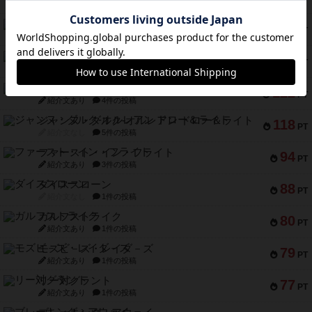
紹介文あり
1件の投稿
クルティボ
152
PT
紹介文なし
1件の投稿
ブラヴェスト
140
PT
紹介文なし
1件の投稿
ドブル：ポケットモンスター
122
PT
紹介文あり
4件の投稿
ジャンヌ・ダルク-オルレアン ドロー＆ライト
118
PT
紹介文なし
5件の投稿
ファースト・イン・フライト
94
PT
紹介文あり
3件の投稿
ダイススローン
88
PT
紹介文なし
1件の投稿
ガルフストライク
80
PT
紹介文あり
1件の投稿
モズビ－ズ・レイダ－ズ
79
PT
紹介文あり
1件の投稿
リー対グラント
77
PT
紹介文あり
1件の投稿