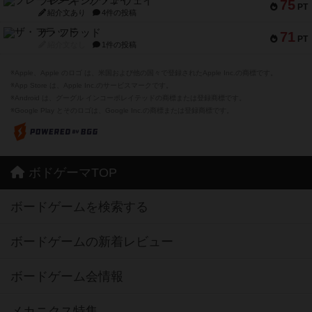
ブレーキング・アウェイ
75
PT
紹介文あり
4件の投稿
ザ・フラッド
71
PT
紹介文なし
1件の投稿
※Apple、Apple のロゴ は、米国および他の国々で登録されたApple Inc.の商標です。
※App Store は、Apple Inc.のサービスマークです。
※Android は、グーグル インコーポレイテッドの商標または登録商標です。
※Google Play とそのロゴは、Google Inc.の商標または登録商標です。
ボドゲーマTOP
ボードゲームを検索する
ボードゲームの新着レビュー
ボードゲーム会情報
メカニクス特集