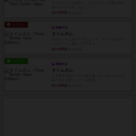
アルゴがとても好きで、たぶんプレイ回数が最も
多いゲームです。なんといっ...
約21時間前
by おとん
リプレイ
画像付き
タイムボム
僕はホントに嘘が下手なようで、すぐバレますみ
んなホント、嘘が上手ですよ...
約22時間前
by あまる
レビュー
画像付き
タイムボム
まず簡単で軽い！大人数で遊べる！それなのに小
箱！何より楽しい！！正体隠...
約22時間前
by あまる