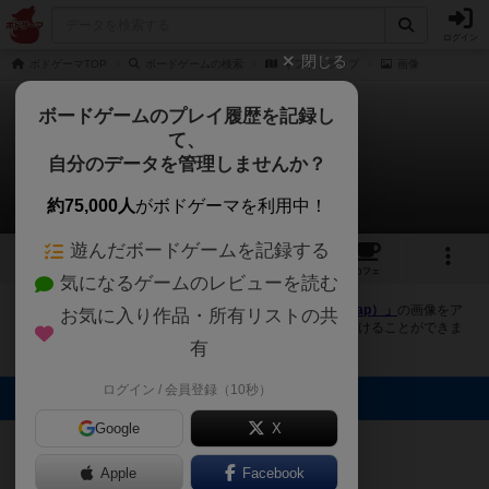
ログイン
閉じる
ボドゲーマTOP
ボードゲームの検索
ギフトトラップ
画像
ボードゲームのプレイ履歴を記録し
て、
ギフトトラップ
自分のデータを管理しませんか？
2件の画像
約75,000人
がボドゲーマを利用中！
遊んだボードゲームを記録する
2
7
25
トップ
画像
動画
レビュー
カフェ
気になるゲームのレビューを読む
ボドゲーマにログインすると、
「ギフトトラップ（Gift Trap）」
の画像をア
お気に入り作品・所有リストの共
ップロード出来たり、他のユーザーの投稿画像に評価を付けることができま
す。また、トップ6の画像は様々なページで表示されます。
有
ログイン / 会員登録（10秒）
トップに表示される画像
オグランド
Google
X
ボドゲーマ運営
（Oguland）
事務局
Apple
Facebook