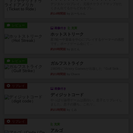
デジタルソロプレイ。元祖チケライ？マップがた
くさん出てるからどれをプレ...
約14時間前
by おーちゃん
レビュー
画像付き
充実
ホットストリーク
星7軽〜中量級を中心にプレイするゲーマーの感想
です。ボードゲーム会にて...
約20時間前
by おとん
レビュー
ガルフストライク
1983年にVictory Gamesが出版した『Gulf Strik...
約21時間前
by Chaco
リプレイ
画像付き
ディジットコード
やっぱり論理ゲームは面白い。息子とリプレイし
ました。息子の勝ち。これリ...
約21時間前
by くみ
リプレイ
充実
アルゴ