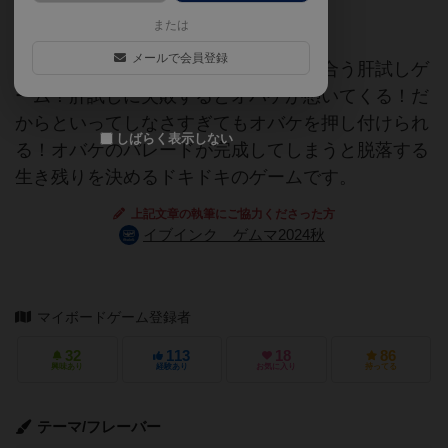
坊主めくり
または
メールで会員登録
誰でも簡単にできるオバケを押し付け合う肝試しゲ
ーム！肝試しに失敗するとオバケが憑いてくる！だ
からといってしなさすぎてもオバケを押し付けられ
しばらく表示しない
る！オバケのパレードが完成してしまうと脱落する
生き残りを決めるドキドキのゲームです。
上記文章の執筆にご協力くださった方
イブインク ゲムマ2024秋
マイボードゲーム登録者
32
113
18
86
興味あり
経験あり
お気に入り
持ってる
テーマ/フレーバー