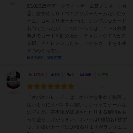
白州
5/102025年アークライトゲーム賞ノミネート作
品。坊主めくり＋ゴキブリポーカーみたいなゲ
ーム。ゴキブリポーカーは、シンプルなカード
名当てだったが、このゲームでは、１〜３枚裏
向きでカードを貯めるか、チャレンジするかの
２択。チャレンジしたら、上からカードを１枚
ずつめくってい...
続きを読む（約1年前）
たまご
1172名
5名
0
画像
充実
うらまこ
『オバケパレード』は、オバケを集めて脱落し
ないようにオバケをお祓いしようってゲームな
のですが、確率論が破壊されたりする展開もあ
って盛り上げがうまい。オバケは8種類各8枚ず
つ、お祓いカードは16枚ありますがランダムに