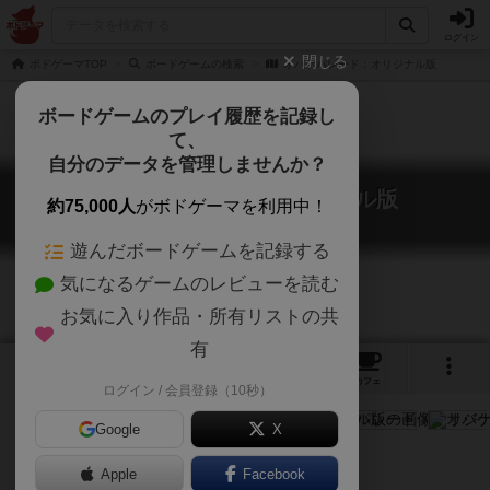
ログイン
閉じる
ボドゲーマTOP
ボードゲームの検索
オバケパレード：オリジナル版
ボードゲームのプレイ履歴を記録し
て、
自分のデータを管理しませんか？
オバケパレード：オリジナル版
約75,000人
がボドゲーマを利用中！
Ghost Parade
遊んだボードゲームを記録する
気になるゲームのレビューを読む
お気に入り作品・所有リストの共
有
4
3
26
トップ
画像
動画
レビュー
カフェ
ログイン / 会員登録（10秒）
Google
X
肝試しをする坊主めくりゲーム
Apple
Facebook