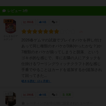
レビュー 3件
大賢者
355名
0名
0
からまる◎ア
ルデンテ
2026春ゲムマの試遊でプレイオバケを押し付け
あって同じ種類のオバケが3体(やったかな？)か
7種類のオバケが揃ってしまうと脱落、という
ゴキポ的な感じで、常に左隣の人にアタックを
仕掛けるワーリングウィッチクラフト的な感じ
手番でやることはカードを追加するか(追加され
て回ってきた...
続きを読む（2ヶ月前）
たまご
290名
0名
0
充実
レーティングが非公開に設定されたユーザー