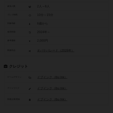
2人～6人
参加人数
10分～15分
プレイ時間
6歳から
対象年齢
2024年～
発売時期
2,000円
参考価格
オバケパレード（2026年）
関連作品
クレジット
イブインク（Ibu Ink）
ゲームデザイン
イブインク（Ibu Ink）
アートワーク
イブインク（Ibu Ink）
関連企業/団体