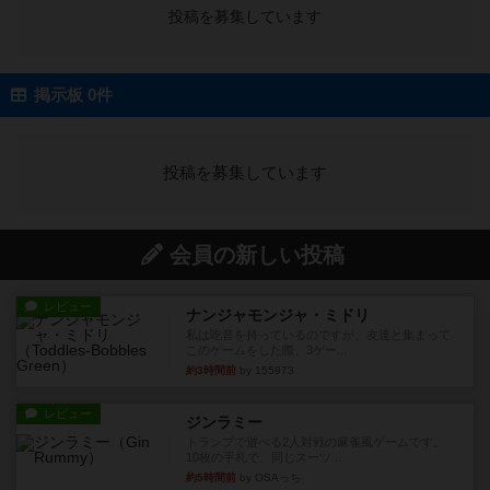
投稿を募集しています
掲示板 0件
投稿を募集しています
会員の新しい投稿
レビュー
ナンジャモンジャ・ミドリ
私は吃音を持っているのですが、友達と集まって
このゲームをした際、3ゲー...
約3時間前
by 155973
レビュー
ジンラミー
トランプで遊べる2人対戦の麻雀風ゲームです。
10枚の手札で、同じスーツ...
約5時間前
by OSAっち