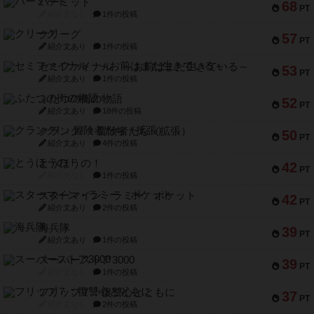
パーミッド
68
PT
紹介文なし
1件の投稿
クリーグ
57
PT
紹介文あり
1件の投稿
セミファイナル ～お前はまだ生きている～
53
PT
紹介文あり
1件の投稿
ふたつの街の物語
52
PT
紹介文あり
18件の投稿
クランク! ：冒険者たち（拡張）
50
PT
紹介文あり
4件の投稿
とうほうの！
42
PT
紹介文なし
1件の投稿
スターマイン・ラミー ポケット
42
PT
紹介文あり
2件の投稿
海兵隊
39
PT
紹介文あり
1件の投稿
スーパーストア3000
39
PT
紹介文なし
1件の投稿
フリップ７：復讐心とともに
37
PT
紹介文なし
2件の投稿