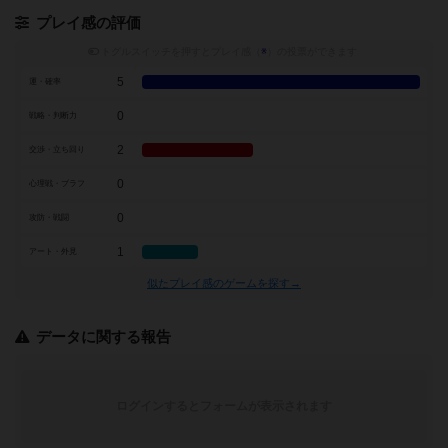
プレイ感の評価
トグルスイッチを押すとプレイ感（
※
）の投票ができます
5
運・確率
0
戦略・判断力
2
交渉・立ち回り
0
心理戦・ブラフ
0
攻防・戦闘
1
アート・外見
似たプレイ感のゲームを探す→
データに関する報告
ログインするとフォームが表示されます