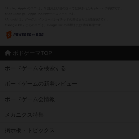
※Apple、Apple のロゴ は、米国および他の国々で登録されたApple Inc.の商標です。
※App Store は、Apple Inc.のサービスマークです。
※Android は、グーグル インコーポレイテッドの商標または登録商標です。
※Google Play とそのロゴは、Google Inc.の商標または登録商標です。
ボドゲーマTOP
ボードゲームを検索する
ボードゲームの新着レビュー
ボードゲーム会情報
メカニクス特集
掲示板・トピックス