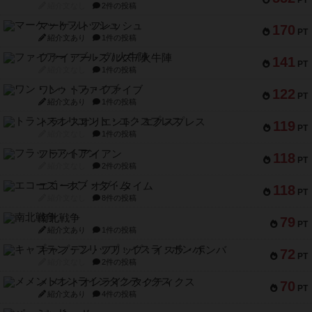
PT
紹介文なし
2件の投稿
マーケットフレッシュ
170
PT
紹介文あり
1件の投稿
ファイアー・ブルズ / 火牛陣
141
PT
紹介文なし
1件の投稿
ワン・トゥ・ファイブ
122
PT
紹介文あり
1件の投稿
トランスオリエント・エクスプレス
119
PT
紹介文なし
1件の投稿
フラットアイアン
118
PT
紹介文なし
2件の投稿
エコーズ・オブ・タイム
118
PT
紹介文なし
8件の投稿
南北戦争
79
PT
紹介文あり
1件の投稿
キャプテン・フリップ：イスラ・ボンバ
72
PT
紹介文なし
2件の投稿
メメントオンラインタクティクス
70
PT
紹介文あり
4件の投稿