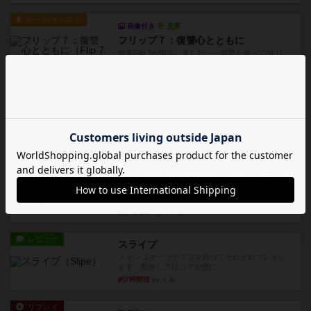
ルール/インスト
画像付き
充実
フリップ７：復讐心とともに
概要Flip 7が復活しました――復讐を伴って!オリ
ジナルゲームの楽し...
約5時間前
by jurong
レビュー
アズール：シントラのステンドグラス
大好きなアズールシリーズ。ステンドグラスを作
っていきます✨1部より自由...
約6時間前
by しんたろ
レビュー
エクスペディション：世界を巡る冒険
クラマー氏の不朽の名作。新しいボードゲームほ
どおもしろいはず？いいえ。...
約6時間前
by 田中昌平
レビュー
スライプ
メインコマ一つサブコマ四つでそれぞれプレイし
ます。動かし方はコマか壁に...
約7時間前
by くみ
リプレイ