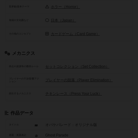
ホラー（Horror）
世界観/基本テーマ
日本（Japan）
地域や文化圏など
カードゲーム（Card Game）
その他のコンセプト
メカニクス
セットコレクション（Set Collection）
得点や資源等の獲得ルール
プレイヤーの干渉/影響アク
プレイヤーの脱落（Player Elimination）
ション
チキンレース（Press Your Luck）
頻出するメカニクス
作品データ
オバケパレード：オリジナル版
タイトル
Ghost Parade
原題・英題表記