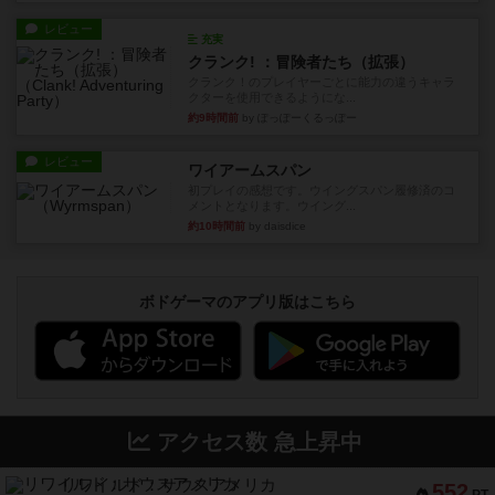
レビュー
充実
クランク! ：冒険者たち（拡張）
クランク！のプレイヤーごとに能力の違うキャラ
クターを使用できるようにな...
約9時間前
by ぽっぽーくるっぽー
レビュー
ワイアームスパン
初プレイの感想です。ウイングスパン履修済のコ
メントとなります。ウイング...
約10時間前
by daisdice
ボドゲーマのアプリ版はこちら
アクセス数 急上昇中
リワイルド：サウスアメリカ
552