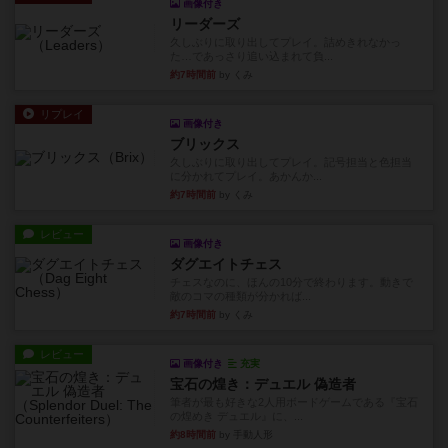
画像付き
リーダーズ
久しぶりに取り出してプレイ。詰めきれなかっ
た…であっさり追い込まれて負...
約7時間前
by くみ
リプレイ
画像付き
ブリックス
久しぶりに取り出してプレイ。記号担当と色担当
に分かれてプレイ。あかんか...
約7時間前
by くみ
レビュー
画像付き
ダグエイトチェス
チェスなのに、ほんの10分で終わります。動きで
敵のコマの種類が分かれば...
約7時間前
by くみ
レビュー
画像付き
充実
宝石の煌き：デュエル 偽造者
筆者が最も好きな2人用ボードゲームである『宝石
の煌めき デュエル』に、...
約8時間前
by 手動人形