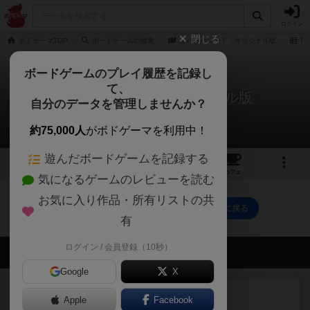
ログイン
閉じる
ボドゲーマTOP
ボードゲームの検索
オバケパレード：オリジナル版
戦
ボードゲームのプレイ履歴を記録し
て、
オバケパレード：オリジナル版
自分のデータを管理しませんか？
0件の戦略やコツ
約75,000人
がボドゲーマを利用中！
遊んだボードゲームを記録する
4
3
26
トップ
画像
動画
レビュー
カフェ
気になるゲームのレビューを読む
お気に入り作品・所有リストの共
オバケパレード：オリジナル版のトップに戻る
有
ログイン / 会員登録（10秒）
会員の新しい投稿
Google
X
レビュー
充実
Apple
Facebook
ヘッジロウ・ヘル