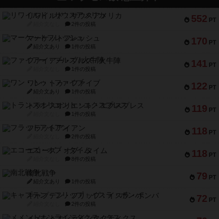
リワイルド：サウスアメリカ
552
PT
紹介文なし
2件の投稿
マーケットフレッシュ
170
PT
紹介文あり
1件の投稿
ファイアー・ブルズ / 火牛陣
141
PT
紹介文なし
1件の投稿
ワン・トゥ・ファイブ
122
PT
紹介文あり
1件の投稿
トランスオリエント・エクスプレス
119
PT
紹介文なし
1件の投稿
フラットアイアン
118
PT
紹介文なし
2件の投稿
エコーズ・オブ・タイム
118
PT
紹介文なし
8件の投稿
南北戦争
79
PT
紹介文あり
1件の投稿
キャプテン・フリップ：イスラ・ボンバ
72
PT
紹介文なし
2件の投稿
メメントオンラインタクティクス