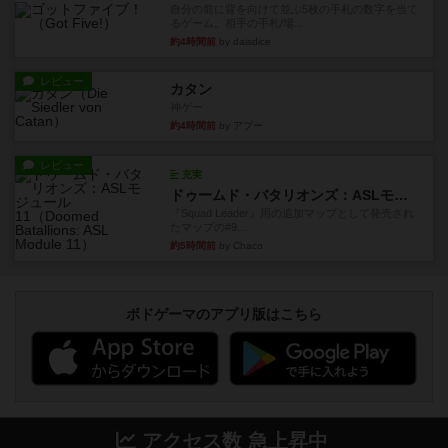
自分の前に背を向けて並ぶ5枚の手札の数字を当て
るゲーム。相手の手札/場...
約4時間前
by daisdice
レビュー
カタン
神ゲー
約4時間前
by アプー
レビュー
充実
ドゥームド・バタリオンズ：ASLモジュール11
『Squad Leader』用の追加マップとして発売され
たマップの#9...
約5時間前
by Chaco
ボドゲーマのアプリ版はこちら
アクセス数 急上昇中