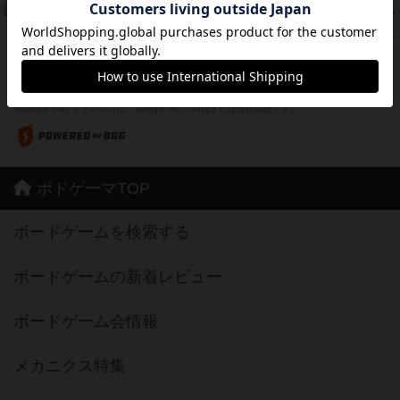
フリップ７：復讐心とともに
37
PT
紹介文なし
2件の投稿
※Apple、Apple のロゴ は、米国および他の国々で登録されたApple Inc.の商標です。
※App Store は、Apple Inc.のサービスマークです。
※Android は、グーグル インコーポレイテッドの商標または登録商標です。
※Google Play とそのロゴは、Google Inc.の商標または登録商標です。
ボドゲーマTOP
ボードゲームを検索する
ボードゲームの新着レビュー
ボードゲーム会情報
メカニクス特集