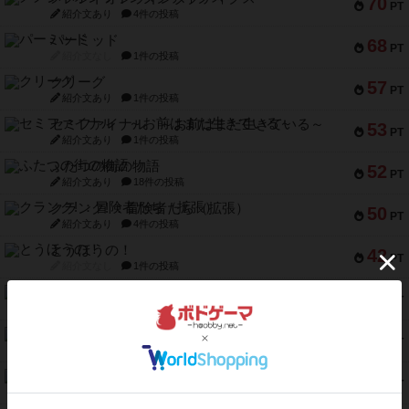
70
PT
紹介文あり
4件の投稿
パーミッド
68
PT
紹介文なし
1件の投稿
クリーグ
57
PT
紹介文あり
1件の投稿
セミファイナル ～お前はまだ生きている～
53
PT
紹介文あり
1件の投稿
ふたつの街の物語
52
PT
紹介文あり
18件の投稿
クランク! ：冒険者たち（拡張）
50
PT
紹介文あり
4件の投稿
とうほうの！
42
PT
紹介文なし
1件の投稿
スターマイン・ラミー ポケット
42
PT
紹介文あり
2件の投稿
海兵隊
39
PT
紹介文あり
1件の投稿
スーパーストア3000
39
PT
紹介文なし
1件の投稿