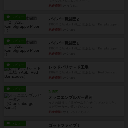
はペリカンとエビの2スート...
約2時間前
by うらまこ
レビュー
パイパー戦闘団2
1996年にAvalon Hill社が出版した『Kampfgruppe...
約2時間前
by Chaco
レビュー
パイパー戦闘団1
1993年にAvalon Hill社が出版した『Kampfgruppe...
約2時間前
by Chaco
レビュー
レッドバリケ－ド工場
1989年にAvalon Hill社が出版した『Red Barrica...
約2時間前
by Chaco
レビュー
充実
オラニエンブルガー運河
友人の所持してるゲームをさせてもらいました。
まだワーカーの置いていない...
約2時間前
by おっちょこちょい
レビュー
ゴットファイブ！