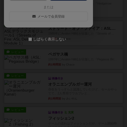
1987年にAvalon Hill社が出版した『Hedgerow
または
He...
23分前
by Chaco
メールで会員登録
レビュー
ストリート・オブ・ファイア：ASLデラックスモジュール1
1985年にAvalon Hill社が出版した『Streets of ...
41分前
by Chaco
しばらく表示しない
レビュー
ペガサス橋
1997年にAvalon Hill社が出版した『Pegasus Bri...
約1時間前
by Chaco
レビュー
画像付き
オラニエンブルガー運河
存在をうっすらと認識していたけど、セールやっ
てて、2人専用でワカプレと...
約1時間前
by みいやん
レビュー
画像付き
充実
フィッシェン2
ゲームの流れはフィッシェンだが、ゲーム開始時