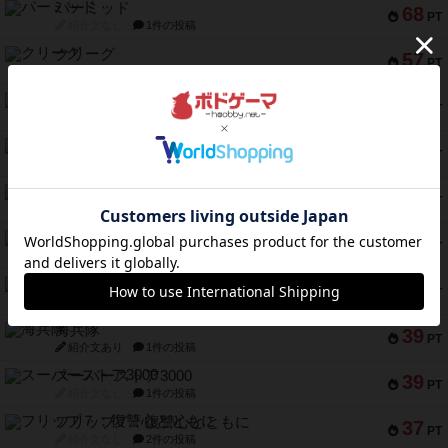
パーミッド
68
PT
紹介文なし
1件の投稿
クリーグ
57
PT
紹介文あり
1件の投稿
セミファイナル ～お前はまだ生きている～
53
PT
紹介文あり
1件の投稿
ふたつの街の物語
52
PT
紹介文あり
18件の投稿
クランク! ：冒険者たち（拡張）
50
PT
紹介文あり
4件の投稿
とうほうの！
42
PT
紹介文なし
1件の投稿
スターマイン・ラミー ポケット
42
PT
紹介文あり
2件の投稿
海兵隊
39
PT
紹介文あり
1件の投稿
スーパーストア3000
39
PT
紹介文なし
1件の投稿
フリップ７：復讐心とともに
37
PT
紹介文なし
2件の投稿