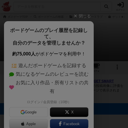
ログイン
閉じる
ボドゲーマTOP
ボードゲームの検索
ゲット★スイートラブ
ゲット★ス
ボードゲームのプレイ履歴を記録し
て、
ゲット★スマートラブ
自分のデータを管理しませんか？
1件の画像
約75,000人
がボドゲーマを利用中！
遊んだボードゲームを記録する
1
6
62
トップ
画像
動画
レビュー
カフェ
気になるゲームのレビューを読む
ボドゲーマにログインすると、
「ゲット★スマートラブ（GET SMART
お気に入り作品・所有リストの共
LOVE）」
の画像をアップロード出来たり、他のユーザーの投稿画像に評価を
付けることができます。また、トップ6の画像は様々なページで表示されま
有
す。
ログイン / 会員登録（10秒）
トップに表示される画像
Google
X
ボドゲーマ運営
事務局
Apple
Facebook