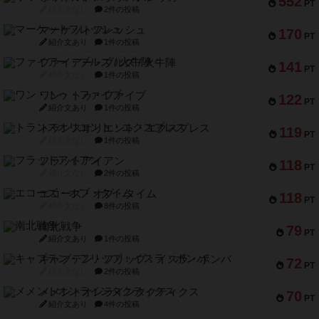
552
PT
紹介文なし
2件の投稿
マーケットフレッシュ
170
PT
紹介文あり
1件の投稿
ファイアー・ブルズ / 火牛陣
141
PT
紹介文なし
1件の投稿
ワン・トゥ・ファイブ
122
PT
紹介文あり
1件の投稿
トランスオリエント・エクスプレス
119
PT
紹介文なし
1件の投稿
フラットアイアン
118
PT
紹介文なし
2件の投稿
エコーズ・オブ・タイム
118
PT
紹介文なし
8件の投稿
南北戦争
79
PT
紹介文あり
1件の投稿
キャプテン・フリップ：イスラ・ボンバ
72
PT
紹介文なし
2件の投稿
メメントオンラインタクティクス
70
PT
紹介文あり
4件の投稿