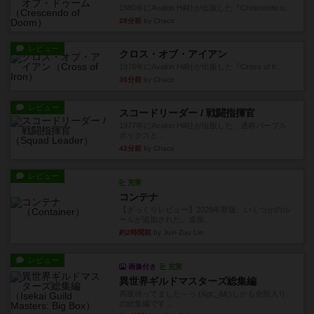
1980年にAvalon Hill社が出版した『Crescendo o...
28分前
by Chaco
レビュー
クロス・オブ・アイアン
1978年にAvalon Hill社が出版した『Cross of Ir...
36分前
by Chaco
レビュー
スコードリーダー / 戦闘指揮官
1977年にAvalon Hill社が出版した、通称パープル
ボックスと...
42分前
by Chaco
レビュー
充実
コンテナ
【ざっくりレビュー】2026年新版、いくつかのル
ールが追加された。追加...
約2時間前
by Juin-Zuo Lin
レビュー
画像付き
充実
異世界ギルドマスターズ総集編
再販待ってました～っ (&gt;_&lt;)しかも全部入り
の総集編です...