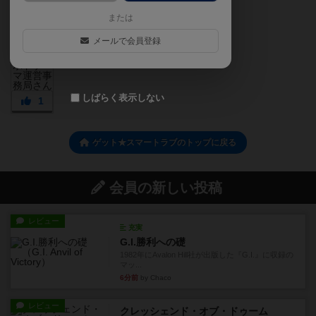
または
メールで会員登録
しばらく表示しない
1
ゲット★スマートラブのトップに戻る
会員の新しい投稿
レビュー
充実
G.I.勝利への礎
1982年にAvalon Hill社が出版した『G.I.』に収録の
マッ...
6分前
by Chaco
レビュー
クレッシェンド・オブ・ドゥーム