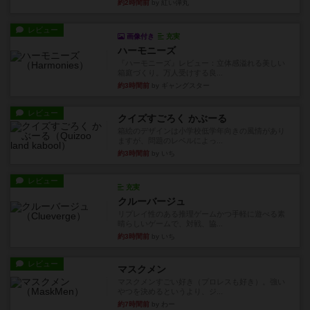
約2時間前
by 紅い弾丸
レビュー
画像付き
充実
ハーモニーズ
『ハーモニーズ』レビュー：立体感溢れる美しい
箱庭づくり。万人受けする良...
約3時間前
by ギャングスター
レビュー
クイズすごろく かぶーる
箱絵のデザインは小学校低学年向きの風情があり
ますが、問題のレベルによっ...
約3時間前
by いち
レビュー
充実
クルーバージュ
リプレイ性のある推理ゲームかつ手軽に遊べる素
晴らしいゲームで、対戦、協...
約3時間前
by いち
レビュー
マスクメン
マスクメンすごい好き（プロレスも好き）。強い
やつを決めるというより、ジ...
約7時間前
by わー