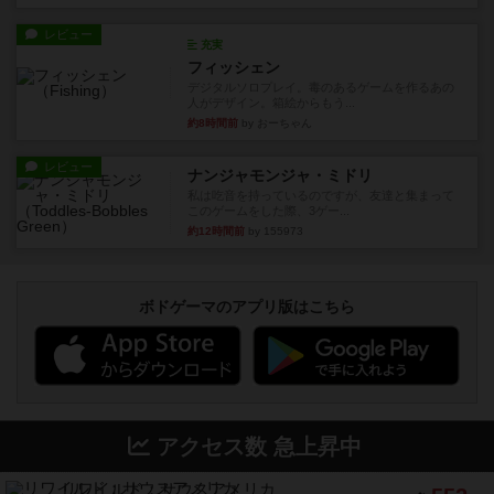
レビュー
充実
フィッシェン
デジタルソロプレイ。毒のあるゲームを作るあの
人がデザイン。箱絵からもう...
約8時間前
by おーちゃん
レビュー
ナンジャモンジャ・ミドリ
私は吃音を持っているのですが、友達と集まって
このゲームをした際、3ゲー...
約12時間前
by 155973
ボドゲーマのアプリ版はこちら
アクセス数 急上昇中
リワイルド：サウスアメリカ