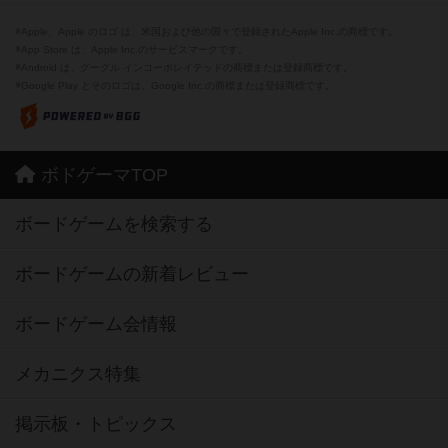
※Apple、Apple のロゴ は、米国および他の国々で登録されたApple Inc.の商標です。
※App Store は、Apple Inc.のサービスマークです。
※Android は、グーグル インコーポレイテッドの商標または登録商標です。
※Google Play とそのロゴは、Google Inc.の商標または登録商標です。
ボドゲーマTOP
ボードゲームを検索する
ボードゲームの新着レビュー
ボードゲーム会情報
メカニクス特集
掲示板・トピックス