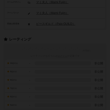
マミ夫人（Mami Fujin）
ゲームデザイン
マミ夫人（Mami Fujin）
アートワーク
ピースギルド（Paix GUILD）
関連企業/団体
レーティング
レーティングを行うには
ログイン
が必要です
-
非公開
10点の人
-
非公開
9点の人
-
非公開
8点の人
-
非公開
7点の人
-
非公開
6点の人
-
非公開
5点の人