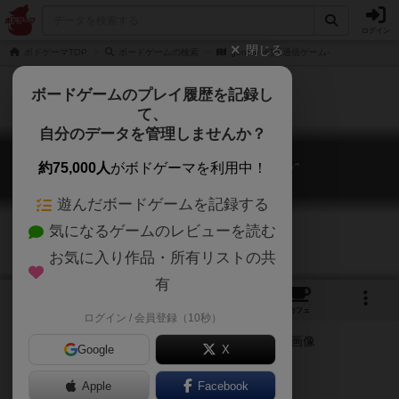
ログイン
閉じる
ボドゲーマTOP
ボードゲームの検索
gentsu -幻想通信ゲーム-
ボードゲームのプレイ履歴を記録し
て、
自分のデータを管理しませんか？
gentsu -幻想通信ゲーム-
約75,000人
がボドゲーマを利用中！
gentsu
遊んだボードゲームを記録する
気になるゲームのレビューを読む
お気に入り作品・所有リストの共
有
2
1
4
トップ
画像
動画
レビュー
カフェ
ログイン / 会員登録（10秒）
Google
X
ゲームマーケット2018（大阪）
Apple
Facebook