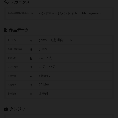
メカニクス
ハンドマネージメント（Hand Management）
得点や資源等の獲得ルール
作品データ
gentsu -幻想通信ゲーム-
タイトル
gentsu
原題・英題表記
2人～4人
参加人数
30分～45分
プレイ時間
6歳から
対象年齢
2018年～
発売時期
未登録
参考価格
クレジット