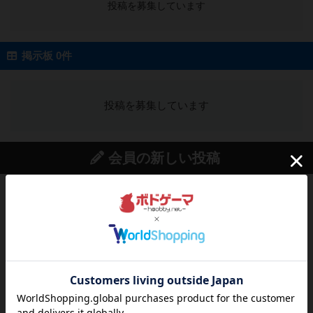
投稿を募集しています
掲示板 0件
投稿を募集しています
会員の新しい投稿
レビュー
街コロ通
街コロとの違いは初めから二つサイコロを振れる
など、少しの違いはあるけれ...
約3時間前
by くみ
戦略やコツ
ニューオールド
ゲーム終了時に、「オールドカードとニューカー
ドのどちらもある」 状態に...
約4時間前
by オグランド（Oguland）