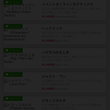
レビュー
メメントオンラインタクティクス
どんどん物量が増えて大変になっていく押し付け
合いが楽しいゲーム盛り上が...
約12時間前
by nekomanma222
レビュー
ヘックメック
サイコロゲームです1から5までの数字と芋虫がか
かれたダイス。これを振っ...
約13時間前
by みいやん
レビュー
ハゲタカのえじき
超有名なゲームですが、初めてプレイしました。1
から15までのカードがプ...
約13時間前
by みいやん
レビュー
ジャスト・ワン
まぁ面白かった‼️よくテレビとかのバラエティなん
かで、お題がわからずに...
約13時間前
by みいやん
レビュー
ピタッコカルタ
ボドゲ相席会でプレイしましたひらがなが書かれ
たカードを2枚まで手をつけ...