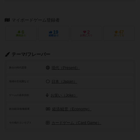
マイボードゲーム登録者
6
19
2
47
興味あり
経験あり
お気に入り
持ってる
テーマ/フレーバー
現代（Present）
舞台の時代背景
日本（Japan）
地域や文化圏など
お笑い（Joke）
ゲームの基本目的
経済/経営（Economy）
政治経済/各種産業
カードゲーム（Card Game）
その他のコンセプト