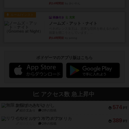
約14時間前
by みいやん
ルール/インスト
画像付き
充実
ノームズ・アット・ナイト
ベネボレンス女王は、忠実な臣民を称えるための
祝宴を開こうとしています。...
約14時間前
by jurong
ボドゲーマのアプリ版はこちら
アクセス数 急上昇中
無限まちがいさがし
574
PT
紹介文あり
2件の投稿
リワイルド：サウスアメリカ
389
PT
紹介文なし
2件の投稿