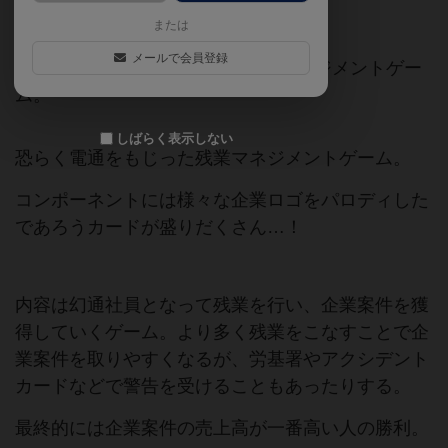
ゲームマーケット2019春（東京）
または
メールで会員登録
リソースマネジメント×ハンドマネージメントゲー
ム。
しばらく表示しない
恐らく電通をもじった残業マネジメントゲーム。
コンポーネントには様々な企業ロゴをパロディした
であろうカードが盛りだくさん…！
内容は幻通社員となって残業を行い、企業案件を獲
得していくゲーム。より多く残業をこなすことで企
業案件を取りやすくなるが、労基署やアクシデント
カードなどで警告を受けることもあったりする。
最終的には企業案件の売上高が一番高い人の勝利。