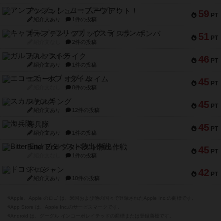
アンブッシュ！：ムーブアウト！
59
PT
紹介文あり
1件の投稿
キャプテン・フリップ：イスラ・ボンバ
51
PT
紹介文なし
2件の投稿
ガルフストライク
46
PT
紹介文あり
1件の投稿
エコーズ・オブ・タイム
45
PT
紹介文なし
8件の投稿
スカルキング
45
PT
紹介文あり
12件の投稿
海兵隊
45
PT
紹介文あり
1件の投稿
Bitter End ブタペスト救出作戦
45
PT
紹介文なし
1件の投稿
ドコジャン
42
PT
紹介文あり
10件の投稿
※Apple、Apple のロゴ は、米国および他の国々で登録されたApple Inc.の商標です。
※App Store は、Apple Inc.のサービスマークです。
※Android は、グーグル インコーポレイテッドの商標または登録商標です。