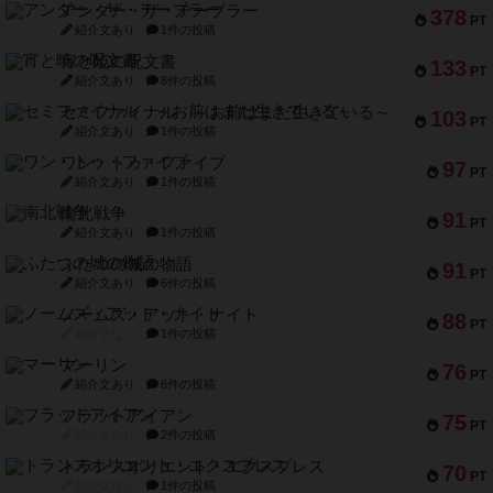
アンダー・ザ・テーブラー
378
PT
紹介文あり
1件の投稿
宵と暁の呪文書
133
PT
紹介文あり
8件の投稿
セミファイナル ～お前はまだ生きている～
103
PT
紹介文あり
1件の投稿
ワン・トゥ・ファイブ
97
PT
紹介文あり
1件の投稿
南北戦争
91
PT
紹介文あり
1件の投稿
ふたつの城の物語
91
PT
紹介文あり
6件の投稿
ノームズ・アット・ナイト
88
PT
紹介文なし
1件の投稿
マーリン
76
PT
紹介文あり
6件の投稿
フラットアイアン
75
PT
紹介文なし
2件の投稿
トランスオリエント・エクスプレス
70
PT
紹介文なし
1件の投稿