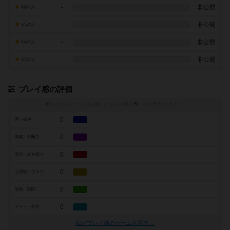
-
非公開
4点の人
-
非公開
3点の人
-
非公開
2点の人
-
非公開
1点の人
プレイ感の評価
トグルスイッチを押すとプレイ感（
※
）の投票ができます
0
運・確率
0
戦略・判断力
0
交渉・立ち回り
0
心理戦・ブラフ
0
攻防・戦闘
0
アート・外見
似たプレイ感のゲームを探す→