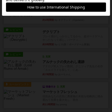
レビュー
ニューオールド
ボードゲームを1,000個以上持っているユーザー視
点で良かった点と悪か...
約4時間前
by オグランド（Oguland）
レビュー
デクリプト
プレイ感がしっかりしてるから、超ボードゲーム
やったなって感じ。パーティ...
約5時間前
by ヒロ(新！ボードゲーム家族)
レビュー
充実
アルナックの失われし遺跡
アナログ対人プレイ数回。クニツィア先生の名作
「エルドラドを探して」にあ...
約7時間前
by おーちゃん
ルール/インスト
画像付き
充実
マーケットフレッシュ
目的あなたの店先に農産物の木箱を戦略的に積み
重ねて在庫を最大化し、競合...
約11時間前
by jurong