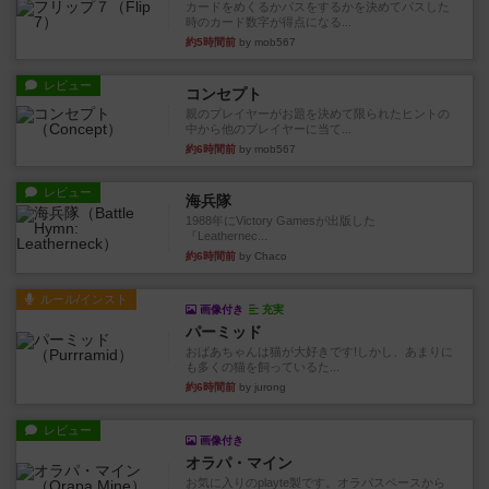
カードをめくるかパスをするかを決めてパスした
時のカード数字が得点になる...
約5時間前
by mob567
レビュー
コンセプト
親のプレイヤーがお題を決めて限られたヒントの
中から他のプレイヤーに当て...
約6時間前
by mob567
レビュー
海兵隊
1988年にVictory Gamesが出版した
『Leathernec...
約6時間前
by Chaco
ルール/インスト
画像付き
充実
パーミッド
おばあちゃんは猫が大好きです!しかし、あまりに
も多くの猫を飼っているた...
約6時間前
by jurong
レビュー
画像付き
オラパ・マイン
お気に入りのplayte製です。オラパスペースから