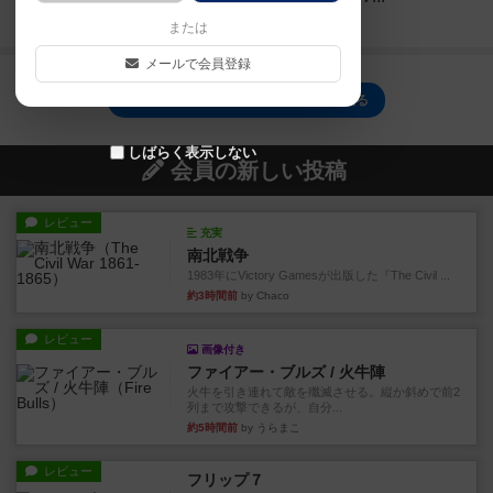
続きを読む（5年以上前）
または
メールで会員登録
ジェム スクランブルのトップに戻る
しばらく表示しない
会員の新しい投稿
レビュー
充実
南北戦争
1983年にVictory Gamesが出版した『The Civil ...
約3時間前
by Chaco
レビュー
画像付き
ファイアー・ブルズ / 火牛陣
火牛を引き連れて敵を殲滅させる。縦か斜めで前2
列まで攻撃できるが、自分...
約5時間前
by うらまこ
レビュー
フリップ７