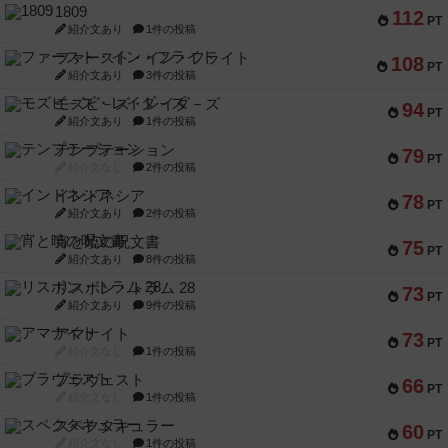
1809
112
PT
紹介文あり
1件の投稿
ファースト・イン・フライト
108
PT
紹介文あり
3件の投稿
モズビ－ズ・レイダ－ズ
94
PT
紹介文あり
1件の投稿
テンプテーション
79
PT
紹介文なし
2件の投稿
インドネシア
78
PT
紹介文あり
2件の投稿
宵と暁の呪文書
75
PT
紹介文あり
8件の投稿
リスボン・トラム 28
73
PT
紹介文あり
9件の投稿
アマナイト
73
PT
紹介文なし
1件の投稿
ブラヴェスト
66
PT
紹介文なし
1件の投稿
スペクタキュラー
60
PT
紹介文なし
1件の投稿