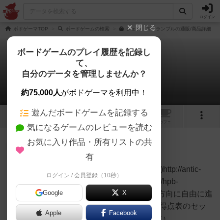
ログイン
閉じる
ボドゲーマTOP
ボードゲームの検索
ジェム スクランブルの通販/商品詳細
ボードゲームのプレイ履歴を記録し
て、
ジェム スクランブル
自分のデータを管理しませんか？
1件のルール/インスト
約75,000人
がボドゲーマを利用中！
遊んだボードゲームを記録する
8
1
3
トップ
画像
動画
レビュー
カフェ
気になるゲームのレビューを読む
お気に入り作品・所有リストの共
たまご
61名
0名
0
有
説明書は公開されています♪(＾＾)http://antic-
ログイン / 会員登録（10秒）
あんちっく
main.com/wp/wp-content/uploads/hpb-
Google
X
media/GemScramble-Rule.pdf６方向に自由に進
み(他プレイヤー飛び越えはＮＧ)得点表のセッ
Apple
Facebook
トの宝石や金を採掘する作品です♪...