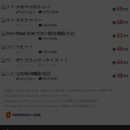
スモールワールド
59
PT
紹介文あり
13件の投稿
ギャンブラー
58
PT
紹介文なし
2件の投稿
Bitter End ブタペスト救出作戦
52
PT
紹介文なし
1件の投稿
ラピード
46
PT
紹介文なし
1件の投稿
ザ・フラッフィー・ライト
44
PT
紹介文なし
0件の投稿
ふたつの城の物語
39
PT
紹介文あり
6件の投稿
※Apple、Apple のロゴ は、米国および他の国々で登録されたApple Inc.の商標です。
※App Store は、Apple Inc.のサービスマークです。
※Android は、グーグル インコーポレイテッドの商標または登録商標です。
※Google Play とそのロゴは、Google Inc.の商標または登録商標です。