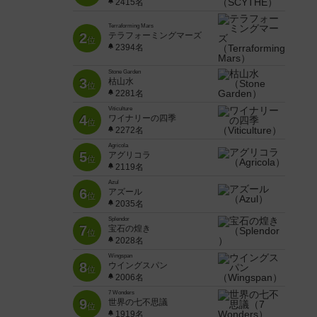
2415名
Terraforming Mars
2
テラフォーミングマーズ
位
2394名
Stone Garden
3
枯山水
位
2281名
Viticulture
4
ワイナリーの四季
位
2272名
Agricola
5
アグリコラ
位
2119名
Azul
6
アズール
位
2035名
Splendor
7
宝石の煌き
位
2028名
Wingspan
8
ウイングスパン
位
2006名
7 Wonders
9
世界の七不思議
位
1919名