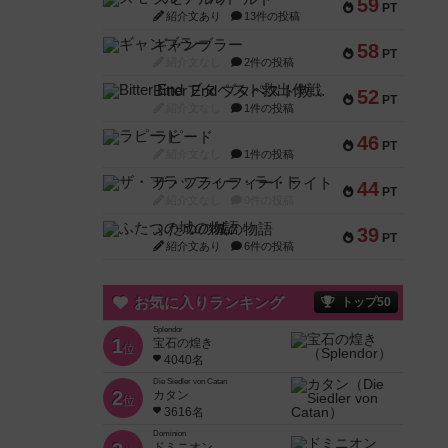
59
PT
紹介文あり
13件の投稿
ギャンブラー
58
PT
紹介文なし
2件の投稿
Bitter End ブタペスト救出作戦
52
PT
紹介文なし
1件の投稿
ラピード
46
PT
紹介文なし
1件の投稿
ザ・フラッフィー・ライト
44
PT
紹介文なし
0件の投稿
ふたつの城の物語
39
PT
紹介文あり
6件の投稿
お気に入りランキング
トップ50
Splendor
1
宝石の煌き
位
4040名
Die Siedler von Catan
2
カタン
位
3616名
Dominion
ドミニオン