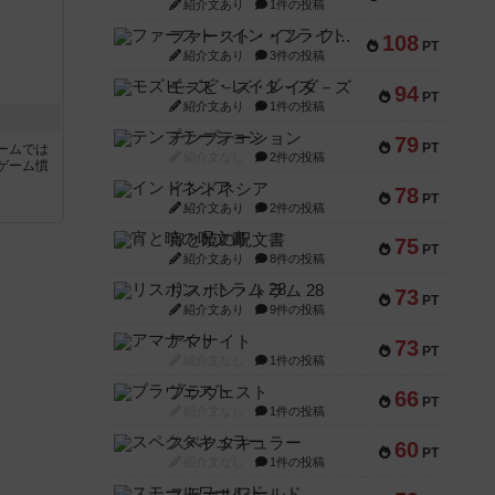
紹介文あり
1件の投稿
ファースト・イン・フライト
108
PT
紹介文あり
3件の投稿
モズビ－ズ・レイダ－ズ
94
PT
紹介文あり
1件の投稿
テンプテーション
79
PT
ームでは
紹介文なし
2件の投稿
ゲーム慣
インドネシア
78
PT
紹介文あり
2件の投稿
と
宵と暁の呪文書
75
PT
紹介文あり
8件の投稿
リスボン・トラム 28
73
PT
紹介文あり
9件の投稿
アマナイト
73
PT
紹介文なし
1件の投稿
ブラヴェスト
66
PT
紹介文なし
1件の投稿
スペクタキュラー
60
PT
紹介文なし
1件の投稿
スモールワールド