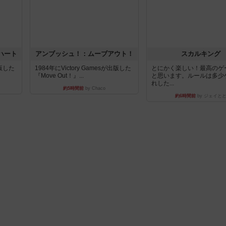
ハート
アンブッシュ！：ムーブアウト！
スカルキング
出版した
1984年にVictory Gamesが出版した
とにかく楽しい！最高のゲ
『Move Out！』...
と思います。ルールは多少
れした...
約5時間前
by Chaco
約6時間前
by ジェイと