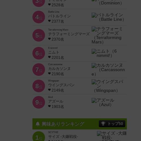
3
位
2528名
Battle Line
4
バトルライン
位
2377名
Terraforming Mars
5
テラフォーミングマーズ
位
2370名
6 nimmt!
6
ニムト
位
2201名
Carcassonne
7
カルカソンヌ
位
2190名
Wingspan
8
ウイングスパン
位
2149名
Azul
9
アズール
位
1903名
興味ありランキング
トップ50
SCYTHE
1
サイズ -大鎌戦役-
位