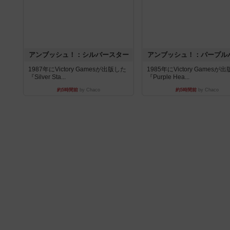
アンブッシュ！：シルバースター
アンブッシュ！：パープル
1987年にVictory Gamesが出版した
1985年にVictory Gamesが
『Silver Sta...
『Purple Hea...
約5時間前
by Chaco
約5時間前
by Chaco