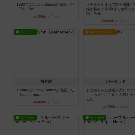
1983年にVictory Gamesが出版した
火牛を引き連れて敵を殲滅さ
『The Civil ...
縦か斜めで前2列まで攻撃で
が、自分...
約1時間前
by Chaco
約3時間前
by うらまこ
レビュー
ルール/インスト
海兵隊
パーミッド
1988年にVictory Gamesが出版した
おばあちゃんは猫が大好きです
『Leathernec...
し、あまりにも多くの猫を飼
るた...
約4時間前
by Chaco
約4時間前
by jurong
レビュー
レビュー