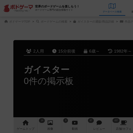
世界のボードゲームを楽しもう！
ボードゲーム専門の総合情報サイト
データベース
検
ボドゲーマTOP
ボードゲームの検索
ガイスターの通販/商品詳細
作品
2人用
15分前後
6歳～
1982年～
ガイスター
0件の掲示板
14
9
87
437
ゲーム
トップ
画像
動画
レビュー
店舗/
カフェ