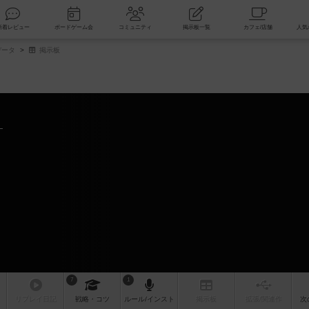
索
新着レビュー
ボードゲーム会
コミュニティ
掲示板一覧
データ
掲示板
7
1
リプレイ
日記
戦略
・コツ
ルール
/インスト
掲示板
拡張/関連
作
次