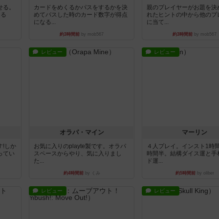
せる。
カードをめくるかパスをするかを決
親のプレイヤーがお題を決
きる
めてパスした時のカード数字が得点
れたヒントの中から他のプ
になる...
に当て...
約3時間前
by mob567
約3時間前
by mob567
レビュー
レビュー
オラパ・マイン
マーリン
!しか
お気に入りのplayte製です。オラパ
４人プレイ。インスト1時
ってい
スペースからやり、気に入りまし
時間半。結構ダイス運と手
た...
ド運...
約4時間前
by くみ
約5時間前
by oliber
レビュー
レビュー