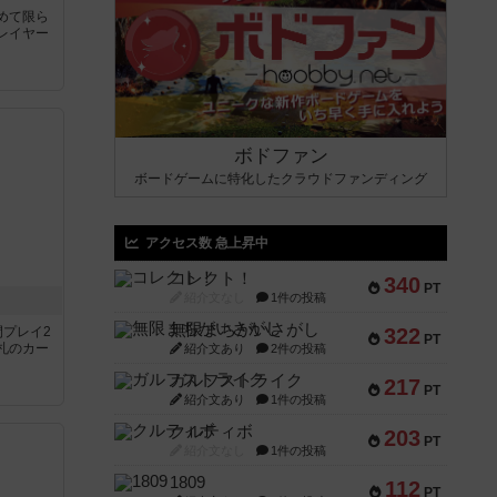
めて限ら
レイヤー
ボドファン
ボードゲームに特化したクラウドファンディング
アクセス数 急上昇中
コレクト！
340
PT
紹介文なし
1件の投稿
無限まちがいさがし
間プレイ2
322
PT
札のカー
紹介文あり
2件の投稿
ガルフストライク
217
PT
紹介文あり
1件の投稿
クルティボ
203
PT
紹介文なし
1件の投稿
1809
112
PT