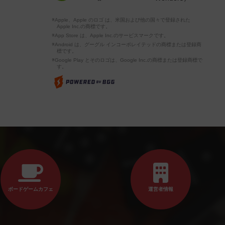
※Apple、Apple のロゴ は、米国および他の国々で登録された
Apple Inc.の商標です。
※App Store は、Apple Inc.のサービスマークです。
※Android は、グーグル インコーポレイテッドの商標または登録商
標です。
※Google Play とそのロゴは、Google Inc.の商標または登録商標で
す。
ボードゲームカフェ
運営者情報