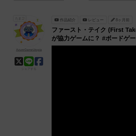
たまご
作品紹介
レビュー
8ヶ月前
ファースト・テイク (First T
が協力ゲームに？ #ボードゲ
AzureGameUtopia
シェアする