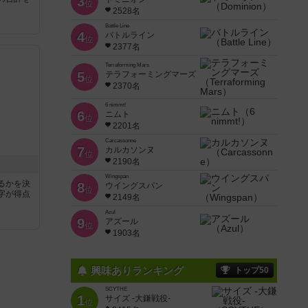
3
位
2528名
Battle Line
4
バトルライン
位
2377名
Terraforming Mars
5
テラフォーミングマーズ
位
2370名
6 nimmt!
6
ニムト
位
2201名
Carcassonne
7
カルカソンヌ
位
2190名
Wingspan
るかを決
8
ウイングスパン
位
字が得点
2149名
Azul
9
アズール
位
1903名
興味ありランキング
トップ50
SCYTHE
1
サイズ -大鎌戦役-
位