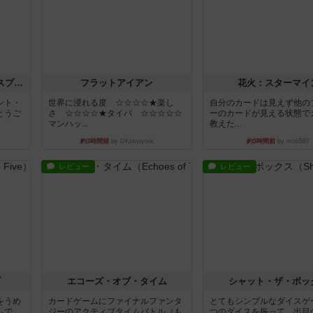
トランスオリエント・エクスプレス
フラットアイアン
花火：スターマイ
ント・
世界に浸れる度 ☆☆☆☆★楽し
自分のカードは見えず他の
とうご
さ ☆☆☆☆★タイパ ☆☆☆☆☆
ーのカードが見える状態で
マンハッ...
教えた...
約3時間前
by DKnewyork
約5時間前
by mob567
レビュー
レビュー
ブ
エコーズ・オブ・タイム
シャット・ザ・ボッ
をうめ
カードゲームにファイナルファンタ
とてもシンプルなダイスゲ
ムで
ジーのアクティブタイムバトル（も
つのダイスを振って、出目