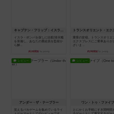
キャプテン・フリップ：イスラ・ボンバ
イスラ・ボンバを探しに出航!潜水艦
乗客の皆様、トランスオリエ
を装備し、あなたの乗組員を監獄か
エクスプレスにご乗車ありが
ら解...
ざいま...
約1時間前
by jurong
約2時間前
by jurong
レビュー
レビュー
アンダー・ザ・テーブラー
ワン・トゥ・ファイ
笑えるバカゲームを集めているライ
とにかくお手軽にすき間時間
トゲーマーとしてのレビューです。
るゲームとして重宝するゲー