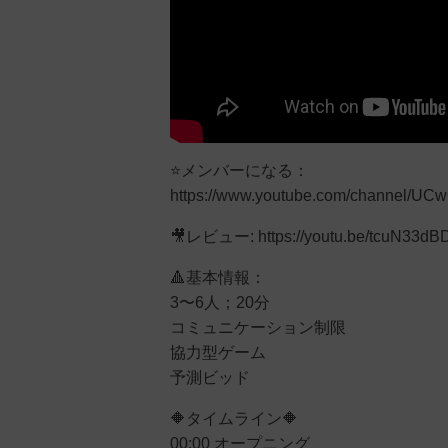
⭐メンバーになる：
https://www.youtube.com/channel/U
🎥レビュー: https://youtu.be/tcuN33d
🔺基本情報：
3〜6人；20分
コミュニケーション制限
協力型ゲーム
予測ビッド
🔶タイムライン🔶
00:00 オープニング