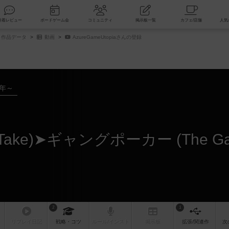
索
新着レビュー
ボードゲーム会
コミュニティ
掲示板一覧
作品データ
動画
AzureGameUtopiaさんの登録
4年～
2
1
リプレイ
日記
戦略
・コツ
ルール
/インスト
掲示板
拡張/関連
作
次