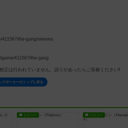
：
/411567/the-gang/sleeves
rdgame/411567/the-gang
な校正は行われていません。誤りがあったらご容赦ください❗
ングポーカーのトップに戻る
レビュー
レビュー