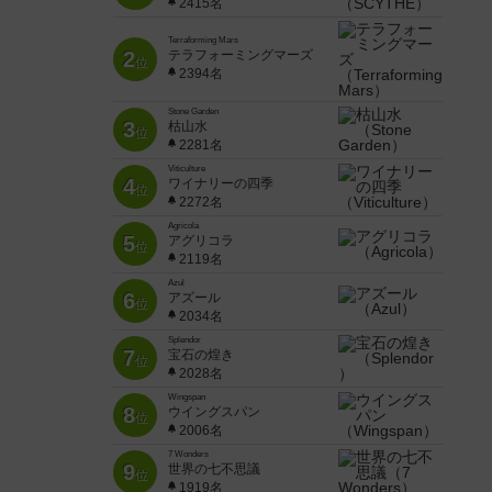
2415名
Terraforming Mars
2
テラフォーミングマーズ
位
2394名
Stone Garden
3
枯山水
位
2281名
Viticulture
4
ワイナリーの四季
位
2272名
Agricola
5
アグリコラ
位
2119名
Azul
6
アズール
位
2034名
Splendor
7
宝石の煌き
位
2028名
Wingspan
8
ウイングスパン
位
2006名
7 Wonders
9
世界の七不思議
位
1919名