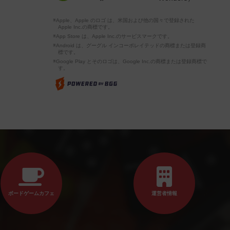
※Apple、Apple のロゴ は、米国および他の国々で登録された
Apple Inc.の商標です。
※App Store は、Apple Inc.のサービスマークです。
※Android は、グーグル インコーポレイテッドの商標または登録商
標です。
※Google Play とそのロゴは、Google Inc.の商標または登録商標で
す。
ボードゲームカフェ
運営者情報