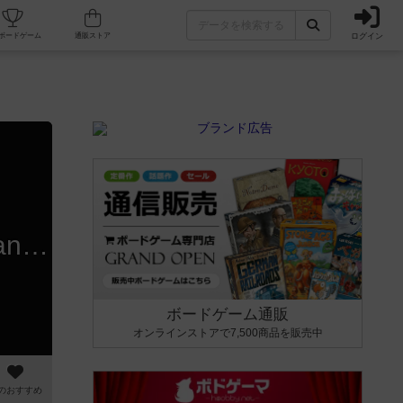
ログイン
カフェ/店舗
人気ボードゲーム
通販ストア
ファースト・テイク (First Take)➤ギャングポーカー (The Gang)｜テキサスホールデムが協力ゲームに？ #ボードゲーム
ボードゲーム通販
オンラインストアで7,500商品を販売中
のおすすめ