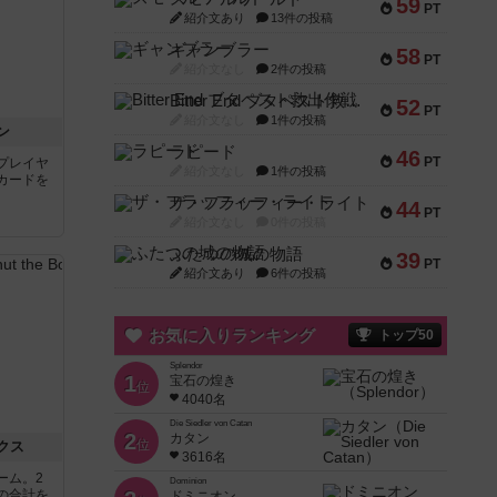
59
PT
紹介文あり
13件の投稿
ギャンブラー
58
PT
紹介文なし
2件の投稿
Bitter End ブタペスト救出作戦
52
PT
紹介文なし
1件の投稿
ン
ラピード
46
PT
プレイヤ
紹介文なし
1件の投稿
カードを
ザ・フラッフィー・ライト
44
PT
紹介文なし
0件の投稿
ふたつの城の物語
39
PT
紹介文あり
6件の投稿
お気に入りランキング
トップ50
Splendor
1
宝石の煌き
位
4040名
Die Siedler von Catan
2
カタン
位
クス
3616名
ーム。2
Dominion
の合計を
ドミニオン