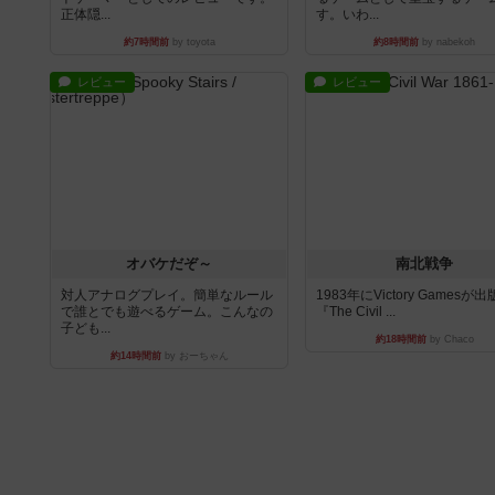
正体隠...
す。いわ...
約7時間前
by toyota
約8時間前
by nabekoh
レビュー
レビュー
オバケだぞ～
南北戦争
対人アナログプレイ。簡単なルール
1983年にVictory Gamesが
で誰とでも遊べるゲーム。こんなの
『The Civil ...
子ども...
約18時間前
by Chaco
約14時間前
by おーちゃん