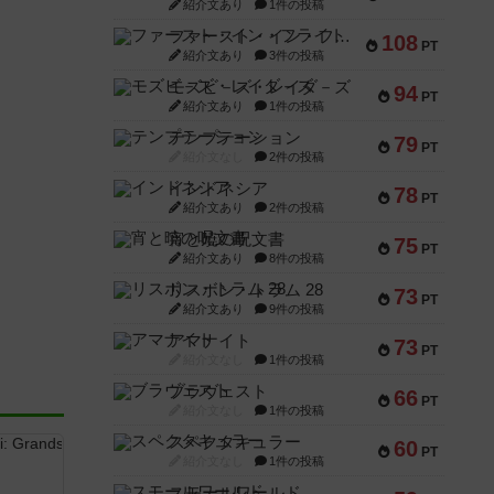
紹介文あり
1件の投稿
ファースト・イン・フライト
108
PT
紹介文あり
3件の投稿
モズビ－ズ・レイダ－ズ
94
PT
紹介文あり
1件の投稿
テンプテーション
79
PT
紹介文なし
2件の投稿
インドネシア
78
PT
紹介文あり
2件の投稿
宵と暁の呪文書
75
PT
紹介文あり
8件の投稿
リスボン・トラム 28
73
PT
紹介文あり
9件の投稿
アマナイト
73
PT
紹介文なし
1件の投稿
ブラヴェスト
66
PT
紹介文なし
1件の投稿
スペクタキュラー
60
PT
紹介文なし
1件の投稿
スモールワールド