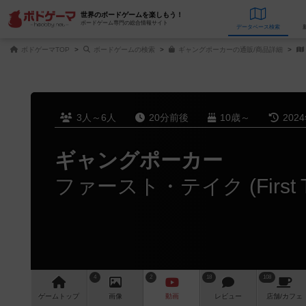
世界のボードゲームを楽しもう！
ボードゲーム専門の総合情報サイト
データベース
検
ボドゲーマTOP
ボードゲームの検索
ギャングポーカーの通販/商品詳細
3人～6人
20分前後
10歳～
202
ギャングポーカー
4
2
18
108
ゲーム
トップ
画像
動画
レビュー
店舗/
カフェ