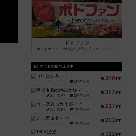
ボドファン
ボードゲームに特化したクラウドファンディング
アクセス数 急上昇中
コレクト！
340
PT
紹介文なし
1件の投稿
無限まちがいさがし
322
PT
紹介文あり
2件の投稿
ガルフストライク
217
PT
紹介文あり
1件の投稿
クルティボ
203
PT
紹介文なし
1件の投稿
1809
112
PT