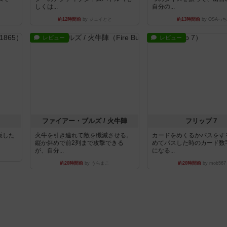
しくは...
自分の...
約12時間前
by ジェイとと
約13時間前
by OSAっち
レビュー
レビュー
ファイアー・ブルズ / 火牛陣
フリップ７
出版した
火牛を引き連れて敵を殲滅させる。
カードをめくるかパスをす
縦か斜めで前2列まで攻撃できる
めてパスした時のカード数
が、自分...
になる...
約20時間前
by うらまこ
約20時間前
by mob567