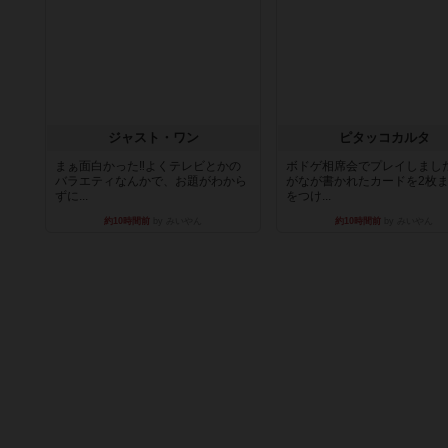
ジャスト・ワン
ピタッコカルタ
まぁ面白かった‼️よくテレビとかの
ボドゲ相席会でプレイしまし
バラエティなんかで、お題がわから
がなが書かれたカードを2枚
ずに...
をつけ...
約10時間前
by みいやん
約10時間前
by みいやん