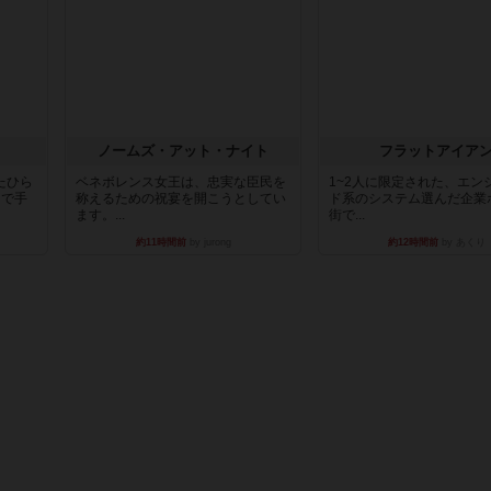
ノームズ・アット・ナイト
フラットアイア
たひら
ベネボレンス女王は、忠実な臣民を
1~2人に限定された、エン
まで手
称えるための祝宴を開こうとしてい
ド系のシステム選んだ企業
ます。...
街で...
約11時間前
by jurong
約12時間前
by あくり