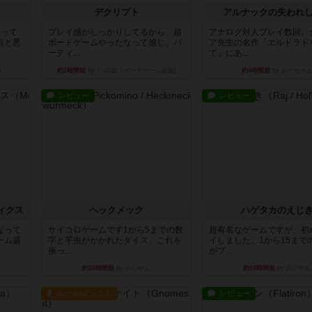
デクリプト
アルナックの失われ
持って
プレイ感がしっかりしてるから、超
アナログ対人プレイ数回。
点と悪
ボードゲームやったなって感じ。パ
ア先生の名作「エルドラド
ーティ...
て」にあ...
）
約1時間前
by ヒロ(新！ボードゲーム家族)
約4時間前
by おーちゃ
レビュー
レビュー
ィクス
ヘックメック
ハゲタカのえじ
なって
サイコロゲームです1から5までの数
超有名なゲームですが、初
ーム盛
字と芋虫がかかれたダイス。これを
イしました。1から15まで
振っ...
がプ...
約10時間前
by みいやん
約10時間前
by みいやん
ルール/インスト
レビュー