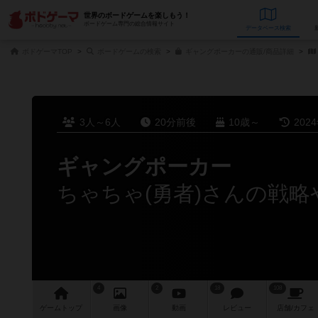
世界のボードゲームを楽しもう！
ボードゲーム専門の総合情報サイト
データベース
検
ボドゲーマTOP
ボードゲームの検索
ギャングポーカーの通販/商品詳細
3人～6人
20分前後
10歳～
202
ギャングポーカー
ちゃちゃ(勇者)さんの戦略
4
2
18
108
ゲーム
トップ
画像
動画
レビュー
店舗/
カフェ