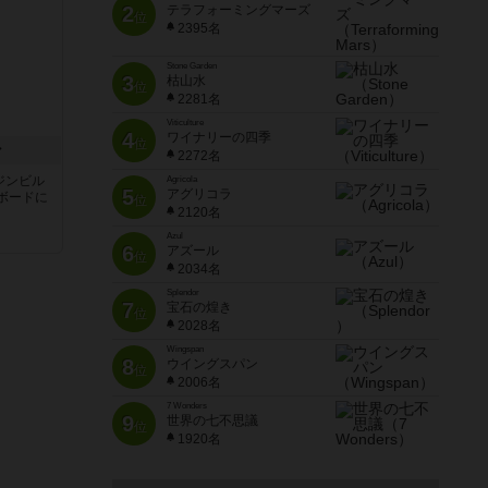
2
テラフォーミングマーズ
位
2395名
Stone Garden
3
枯山水
位
2281名
Viticulture
4
ワイナリーの四季
位
ン
2272名
ジンビル
Agricola
5
アグリコラ
ボードに
位
2120名
Azul
6
アズール
位
2034名
Splendor
7
宝石の煌き
位
2028名
Wingspan
8
ウイングスパン
位
2006名
7 Wonders
9
世界の七不思議
位
1920名