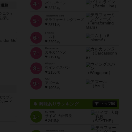
4
バトルライン
位
し遺跡
2378名
クニツィ
Terraforming Mars
を探し
5
テラフォーミングマーズ
位
2371名
ん
6 nimmt!
6
ニムト
位
2202名
Carcassonne
7
カルカソンヌ
位
2191名
Wingspan
8
ウイングスパン
位
2150名
Azul
9
アズール
位
1903名
き
めてプレ
のカード
興味ありランキング
トップ50
SCYTHE
1
サイズ -大鎌戦役-
位
2415名
Terraforming Mars