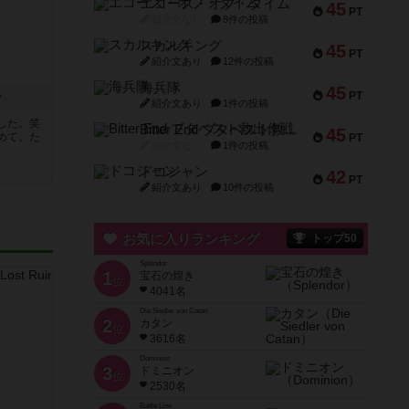
エコーズ・オブ・タイム
45
PT
紹介文なし
8件の投稿
スカルキング
45
PT
紹介文あり
12件の投稿
海兵隊
45
PT
ン
紹介文あり
1件の投稿
した。笑
Bitter End ブタペスト救出作戦
45
めて。た
PT
紹介文なし
1件の投稿
ドコジャン
42
PT
紹介文あり
10件の投稿
お気に入りランキング
トップ50
Splendor
1
宝石の煌き
位
4041名
Die Siedler von Catan
2
カタン
位
3616名
Dominion
3
ドミニオン
位
2530名
Battle Line