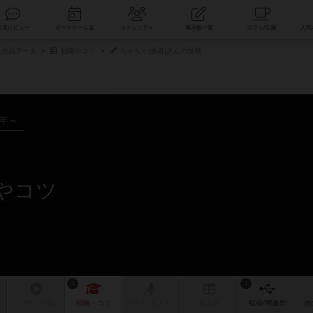
索
新着レビュー
ボードゲーム会
コミュニティ
掲示板一覧
作品データ
戦略やコツ
ちゃちゃ(勇者)さんの投稿
4年～
やコツ
2
1
リプレイ
日記
戦略
・コツ
ルール
/インスト
掲示板
拡張/関連
作
次