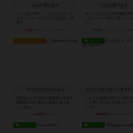
ニューオールド
ニューオールド
ゲーム終了時に、「オールドカード
ボードゲームを1,000個以上
とニューカードのどちらもある」 状
いるユーザー視点で良かった
態に...
か...
18分前
by オグランド（Oguland）
20分前
by オグランド（Oguland
ルール/インスト
レビュー
マーケットフレッシュ
メメントオンラインタクテ
目的あなたの店先に農産物の木箱を
どんどん物量が増えて大変に
戦略的に積み重ねて在庫を最大化
いく押し付け合いが楽しいゲ
し、競合...
り上が...
約8時間前
by jurong
約8時間前
by nekomanma222
レビュー
レビュー