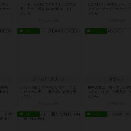
ル作っ
ハード、EX3までクリアしたので記
2回プレイ。基本セットと
カーや
載。自分で考えるのが面白いです
ンダマイザーで決めたサプ
が、ど...
ったら...
1年以上前
の投稿
1年以上前
の投稿
レビュー
レビュー
チーム3・グリーン
ドラスレ
の役割
めちゃ面白くて評判いいです。この
最初の数回、勝っていた時
出来ま
レビューの下に、個人的に必要と思
ったんですが、一度負けて
ってい...
ががら...
1年以上前
の投稿
2年弱前
の投稿
レビュー
レビュー