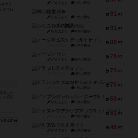
PT
紹介文あり
1件の投稿
混ぜてラ
ライで行
南北戦争
91
PT
紹介文あり
1件の投稿
ふたつの城の物語
91
PT
紹介文あり
6件の投稿
ノームズ・アット・ナイト
88
PT
紹介文なし
1件の投稿
マーリン
76
PT
紹介文あり
6件の投稿
フラットアイアン
75
PT
紹介文なし
2件の投稿
トランスオリエント・エクスプレス
70
PT
紹介文なし
1件の投稿
は楽しか
アンブッシュ！：ムーブアウト！
から感想
59
PT
紹介文あり
1件の投稿
キャプテン・フリップ：イスラ・ボンバ
51
PT
紹介文なし
2件の投稿
ガルフストライク
46
PT
紹介文あり
1件の投稿