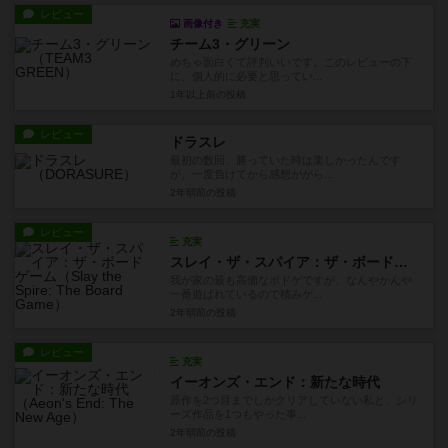
レビュー
画像付き
充実
チーム3・グリーン
めちゃ面白くて評判いいです。このレビューの下
に、個人的に必要と思ってい...
1年以上前
の投稿
レビュー
ドラスレ
最初の数回、勝っていた時は楽しかったんです
が、一度負けてから感想ががら...
2年弱前
の投稿
レビュー
充実
スレイ・ザ・スパイア：ザ・ボードゲーム
我が家の最も高価なボドゲですが、なんやかんや
一番遊ばれているので積みゲ...
2年弱前
の投稿
レビュー
充実
イーオンズ・エンド：新たな時代
原作を2つ目までしかクリアしていない私と、シリ
ーズ作品を1つもやった事...
2年弱前
の投稿