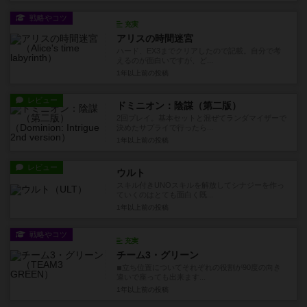
戦略やコツ
充実
アリスの時間迷宮
ハード、EX3までクリアしたので記載。自分で考
えるのが面白いですが、ど...
1年以上前
の投稿
レビュー
ドミニオン：陰謀（第二版）
2回プレイ。基本セットと混ぜてランダマイザーで
決めたサプライで行ったら...
1年以上前
の投稿
レビュー
ウルト
スキル付きUNOスキルを解放してシナジーを作っ
ていくのはとても面白く既...
1年以上前
の投稿
戦略やコツ
充実
チーム3・グリーン
◾︎立ち位置についてそれぞれの役割が90度の向き
違いで座っても出来ます...
1年以上前
の投稿