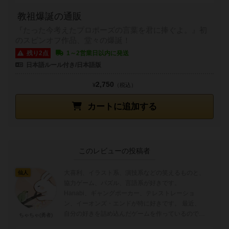
教祖爆誕の通販
『たった今考えたプロポーズの言葉を君に捧ぐよ。』初
のスピンオフ作品、堂々の爆誕！
残り2点
1～2営業日以内に発送
日本語ルール付き/日本語版
2,750
¥
（税込）
カートに追加する
このレビューの投稿者
大喜利、イラスト系、演技系などの笑えるものと、
仙人
協力ゲーム、パズル、言語系が好きです。
Hanabi、ギャングポーカー、テレストレーショ
ン、イーオンズ・エンドが特に好きです。 最近、
自分の好きを詰め込んだゲームを作っているのでよ
ちゃちゃ(勇者)
かったら見てください。 https...