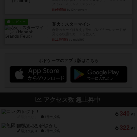
タイパ ☆☆☆☆☆マンハッ...
約9時間前
by DKnewyork
レビュー
花火：スターマイン
自分のカードは見えず他のプレイヤーのカードが
見える状態でカードを教えた...
約11時間前
by mob567
ボドゲーマのアプリ版はこちら
アクセス数 急上昇中
コレクト！
340
PT
紹介文なし
1件の投稿
無限まちがいさがし
322
PT
紹介文あり
2件の投稿