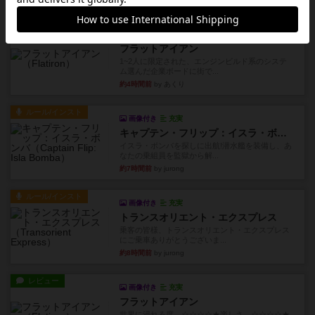
レビュー
画像付き
充実
フラットアイアン
1~2人に限定された、エンジンビルド系のシステ
ム選んだ企業ボードに街で...
約4時間前
by あくり
ルール/インスト
画像付き
充実
キャプテン・フリップ：イスラ・ボンバ
イスラ・ボンバを探しに出航!潜水艦を装備し、あ
なたの乗組員を監獄から解...
約7時間前
by jurong
ルール/インスト
画像付き
充実
トランスオリエント・エクスプレス
乗客の皆様、トランスオリエント・エクスプレス
にご乗車ありがとうございま...
約8時間前
by jurong
レビュー
画像付き
充実
フラットアイアン
世界に浸れる度 ☆☆☆☆★楽しさ ☆☆☆☆★