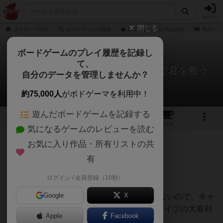
ログイン
閉じる
ボドゲーマTOP
ボードゲームの検索
教祖爆誕の通販/商品詳細
作品デー
ボードゲームのプレイ履歴を記録し
て、
教祖爆誕 たった今くだった神託で君を救う
自分のデータを管理しませんか？
よ。
ちゃちゃ(勇者)さんのレビュー
約75,000人
がボドゲーマを利用中！
遊んだボードゲームを記録する
1
8
127
トップ
画像
動画
レビュー
カフェ
気になるゲームのレビューを読む
お気に入り作品・所有リストの共
252名
2名
0
2年弱前
有
レーティングが非公開に設定されたユーザー
大喜利が好きで購入しました。
ログイン / 会員登録（10秒）
Google
X
カードに書かれていること以外あまり言えないので、キャ
ット&チョコレート的な自由に発言できるタイプの大喜利
Apple
Facebook
ゲームより笑いを取るのが難しいです。