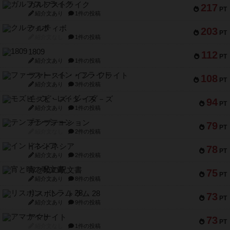
ガルフストライク
217
PT
紹介文あり
1件の投稿
クルティボ
203
PT
紹介文なし
1件の投稿
1809
112
PT
紹介文あり
1件の投稿
ファースト・イン・フライト
108
PT
紹介文あり
3件の投稿
モズビ－ズ・レイダ－ズ
94
PT
紹介文あり
1件の投稿
テンプテーション
79
PT
紹介文なし
2件の投稿
インドネシア
78
PT
紹介文あり
2件の投稿
宵と暁の呪文書
75
PT
紹介文あり
8件の投稿
リスボン・トラム 28
73
PT
紹介文あり
9件の投稿
アマナイト
73
PT
紹介文なし
1件の投稿