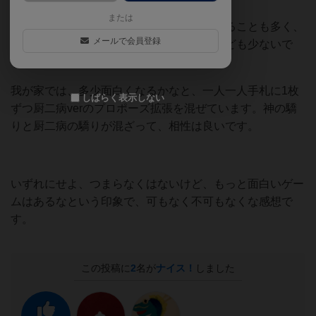
または
その時の審判の好みと自分の手札運で決まることも多く、
メールで会員登録
プレイングスキルによって勝利した感覚なども少ないで
す。
我が家では、多少面白くなるかなと、一人一人手札に1枚
しばらく表示しない
ずつ厨二病verのプロポーズ拡張を混ぜています。神の驕
りと厨二病の驕りが混ざって、相性は良いです。
いずれにせよ、つまらなくはないけど、もっと面白いゲー
ムはあるなという印象で、可もなく不可もなくな感想で
す。
この投稿に
2
名が
ナイス！
しました