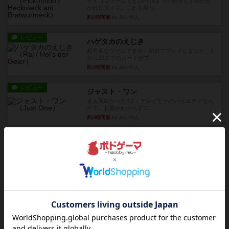
サイコロゲームです1から5までの数字と芋虫がか
かれたダイス。これを振っ...
約2時間前
by みいやん
レビュー
ハゲタカのえじき
超有名なゲームですが、初めてプレイしました。1
から15までのカードがプ...
約3時間前
by みいやん
レビュー
ジャスト・ワン
まぁ面白かった‼️よくテレビとかのバラエティなん
かで、お題がわからずに...
約3時間前
by みいやん
レビュー
ピタッコカルタ
ボドゲ相席会でプレイしましたひらがなが書かれ
たカードを2枚まで手をつけ...
約3時間前
by みいやん
ルール/インスト
画像付き
充実
ノームズ・アット・ナイト
ベネボレンス女王は、忠実な臣民を称えるための
祝宴を開こうとしています。...
約4時間前
by jurong