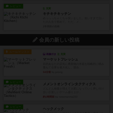
レビュー
充実
キチキチキッチン
めっっっちゃくちゃ笑いました。笑いすぎて泣い
たの人生で初めて。ただ、メ...
2年弱前
の投稿
会員の新しい投稿
ルール/インスト
画像付き
充実
マーケットフレッシュ
目的あなたの店先に農産物の木箱を戦略的に積み
重ねて在庫を最大化し、競合...
34分前
by jurong
レビュー
メメントオンラインタクティクス
どんどん物量が増えて大変になっていく押し付け
合いが楽しいゲーム盛り上が...
約1時間前
by nekomanma222
レビュー
ヘックメック