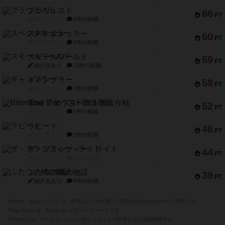
ブラヴェスト
66
PT
紹介文なし
1件の投稿
スペクタキュラー
60
PT
紹介文なし
1件の投稿
スモールワールド
59
PT
紹介文あり
13件の投稿
ギャンブラー
58
PT
紹介文なし
2件の投稿
Bitter End ブタペスト救出作戦
52
PT
紹介文なし
1件の投稿
ラピード
46
PT
紹介文なし
1件の投稿
ザ・フラッフィー・ライト
44
PT
紹介文なし
0件の投稿
ふたつの城の物語
39
PT
紹介文あり
6件の投稿
※Apple、Apple のロゴ は、米国および他の国々で登録されたApple Inc.の商標です。
※App Store は、Apple Inc.のサービスマークです。
※Android は、グーグル インコーポレイテッドの商標または登録商標です。