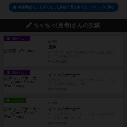
教祖爆誕 たった今くだった神託で君を救うよ。のトップに戻る
ちゃちゃ(勇者)さんの投稿
戦略やコツ
充実
扇舞
(11/26ソロ、協力の全体的なコツを記載。)初め
は、コツを見ないこと...
9ヶ月前
の投稿
戦略やコツ
ギャングポーカー
あと1枚でフラッシュ、あと1枚でストレートなど
と、可能性で順位を上げず...
約1年前
の投稿
レビュー
充実
ギャングポーカー
(下に2人用ヴァリアントルール作ったものを書い
ています。)ポーカーやる...
約1年前
の投稿