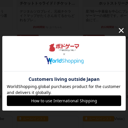
チケットトゥライド / チケットトゥライドアメリカ
ホットストリー
違う
デジタルソロプレイ。元祖チケラ
星7軽〜中量級を中心にプ
3つ選
イ？マップがたくさん出てるからど
ゲーマーの感想です。ボー
れをプレ...
会にて...
約6時間前
by おーちゃん
約12時間前
by おとん
リプレイ
リプレイ
アルゴ
タイムボム
。息子
アルゴがとても好きで、たぶんプレ
僕はホントに嘘が下手なよ
勝ち。
イ回数が最も多いゲームです。なん
ぐバレますみんなホント、
といっ...
ですよ...
約13時間前
by おとん
約13時間前
by あまる
ルール/インスト
ルール/インスト