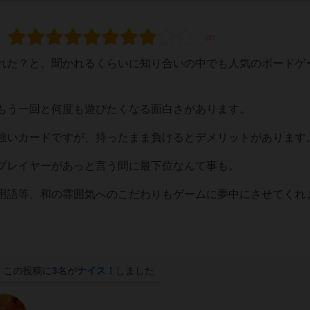
れた？と、聞かれるくらいに知り合いの中でも人気のボードゲ
もう一回と何度も遊びたくなる面白さがあります。
強いカードですが、持ったまま負けるとデメリットがあります
プレイヤーがあっと言う間に最下位なんて事も。
用語等、和の雰囲気へのこだわりもゲームに夢中にさせてくれ
この投稿に
3
名が
ナイス！
しました