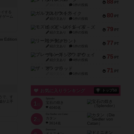
88
PT
ク
紹介文なし
1件の投稿
レイする
ガルフストライク
80
PT
ドゲーム
紹介文あり
1件の投稿
モズビ－ズ・レイダ－ズ
79
PT
紹介文あり
1件の投稿
リー対グラント
77
PT
紹介文あり
1件の投稿
ブレーキング・アウェイ
75
PT
紹介文あり
4件の投稿
ザ・フラッド
71
PT
紹介文なし
1件の投稿
お気に入りランキング
トップ50
うで、す
Splendor
嘘が上手
1
宝石の煌き
位
4040名
Die Siedler von Catan
2
カタン
位
3614名
Dominion
ドミニオン