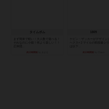
タイムボム
1809
まず簡単で軽い！大人数で遊べる！
ケビン・ザッカーがデザイン
それなのに小箱！何より楽しい！！
ヘクス=２マイルの戦役級シ
正体隠...
は以下...
約13時間前
by あまる
約13時間前
by Chaco