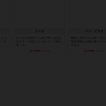
クマタ
ベラ・ビスタ
した１
ゲームの目的ゲーム終了時にあなた
概要と目的小さな町ベラビ
リーズ
のクランの見えているドミノで最も
風光明媚な公園と曲がりく
多くの...
が広が...
約14時間前
by jurong
約14時間前
by jurong