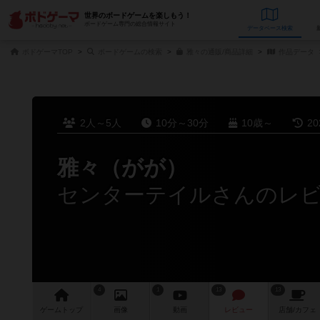
世界のボードゲームを楽しもう！
ボードゲーム専門の総合情報サイト
データベース
検
ボドゲーマTOP
ボードゲームの検索
雅々の通販/商品詳細
作品データ
2人～5人
10分～30分
10歳～
2
雅々（がが）
センターテイルさんのレ
4
1
13
13
ゲーム
トップ
画像
動画
レビュー
店舗/
カフェ