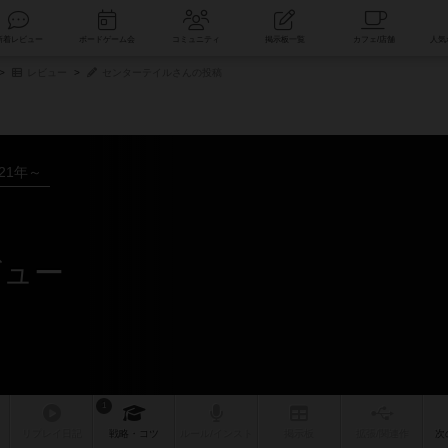
索
新着レビュー
ボードゲーム会
コミュニティ
掲示板一覧
レビュー
センターテイルさんの投稿
021年～
ビュー
1
リプレイ
日記
戦略
・コツ
ルール
/インスト
掲示板
拡張/関連
作
次