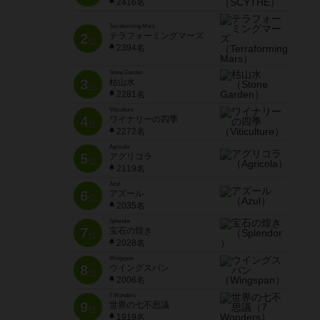
2416名
Terraforming Mars
2
テラフォーミングマーズ
位
2394名
Stone Garden
3
枯山水
位
2281名
Viticulture
4
ワイナリーの四季
位
2272名
Agricola
5
アグリコラ
位
2119名
Azul
6
アズール
位
2035名
Splendor
7
宝石の煌き
位
2028名
Wingspan
8
ウイングスパン
位
2006名
7 Wonders
9
世界の七不思議
位
1919名