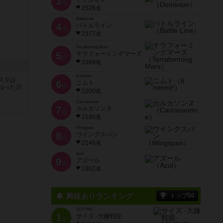
3
位
2528名
Battle Line
4
バトルライン
位
2377名
Terraforming Mars
5
テラフォーミングマーズ
位
2369名
6 nimmt!
スタは、
6
ニムト
位
ねった川
2200名
Carcassonne
7
カルカソンヌ
位
2190名
Wingspan
8
ウイングスパン
位
2148名
Azul
9
アズール
位
1902名
興味ありランキング
トップ50
SCYTHE
1
サイズ -大鎌戦役-
位