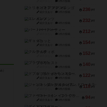
紹介文なし
1件の投稿
トリオンフ ア マレンゴ
236
PT
紹介文あり
1件の投稿
エレメンツ
232
PT
紹介文あり
4件の投稿
バー！パーティー
212
PT
紹介文なし
1件の投稿
ギョッと
154
PT
紹介文あり
1件の投稿
クルティボ
152
PT
紹介文なし
1件の投稿
ブラヴェスト
140
PT
紹介文なし
1件の投稿
ドブル：ポケットモンスター
122
PT
紹介文あり
4件の投稿
ジャンヌ・ダルク-オルレアン ドロー＆ライト
118
PT
紹介文なし
5件の投稿
ファースト・イン・フライト
94
PT
紹介文あり
3件の投稿
ダイススローン