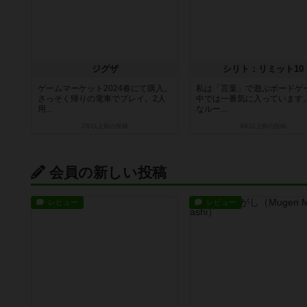
ジグザ
シリト：リミット10
ゲームマーケット2024春にて購入。
私は「言葉」で遊ぶボードゲ
さっそく帰りの電車でプレイ。2人
中では一番気に入っています
用...
なルー...
2年以上前
の投稿
4年以上前
の投稿
会員の新しい投稿
レビュー
レビュー