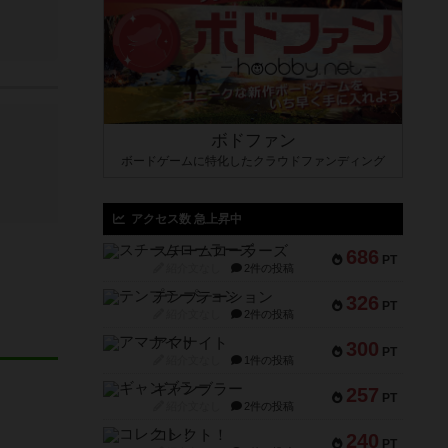
ボドファン
ボードゲームに特化したクラウドファンディング
アクセス数 急上昇中
スチームローラーズ
686
PT
紹介文なし
2件の投稿
テンプテーション
326
PT
紹介文なし
2件の投稿
アマナイト
300
PT
紹介文なし
1件の投稿
ギャンブラー
257
PT
紹介文なし
2件の投稿
コレクト！
240
PT