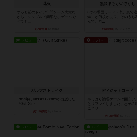
花火
無限まちがいさがし
ずっと前のドイツ年間ゲーム大賞な
6つの場面カード（表、裏で
がら、シンプルで簡単な小ゲームで
絵）が何枚かあり、そのうち
今でも...
んで、同...
約2時間前
by tamio
約4時間前
by ジェイとと
レビュー
リプレイ
ガルフストライク
ディジットコード
1983年にVictory Gamesが出版した
やっぱり論理ゲームは面白い
『Gulf Strik...
とリプレイしました。息子の
これリ...
約13時間前
by Chaco
約13時間前
by くみ
レビュー
レビュー