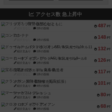
アクセス数 急上昇中
フリップ７：復讐心とともに
487
PT
紹介文なし
2件の投稿
コンテナ
148
PT
紹介文なし
1件の投稿
ドゥームド・バタリオンズ：ASLモジュール11
132
PT
紹介文あり
1件の投稿
コード・オブ・ブシドー：ASLモジュール8
126
PT
紹介文あり
1件の投稿
宝石の煌き：デュエル 偽造者
117
PT
紹介文なし
1件の投稿
クランク! ：冒険者たち（拡張）
101
PT
紹介文あり
4件の投稿
マーケットフレッシュ
80
PT
紹介文あり
1件の投稿
クロス・オブ・アイアン
68
PT
紹介文あり
3件の投稿