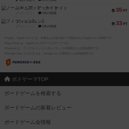
ノームズ・アット・ナイト
35
PT
紹介文なし
1件の投稿
フィッシェン2
33
PT
紹介文なし
1件の投稿
※Apple、Apple のロゴ は、米国および他の国々で登録されたApple Inc.の商標です。
※App Store は、Apple Inc.のサービスマークです。
※Android は、グーグル インコーポレイテッドの商標または登録商標です。
※Google Play とそのロゴは、Google Inc.の商標または登録商標です。
ボドゲーマTOP
ボードゲームを検索する
ボードゲームの新着レビュー
ボードゲーム会情報