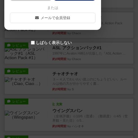
約1時間前
by Chaco
または
レビュー
ASL アクションパック#2
メールで会員登録
1999年にMMP社が出版した『ASL Action Pack
#2』...
約2時間前
by Chaco
しばらく表示しない
レビュー
ASL アクションパック#1
1997年にAvalon Hill社が出版した『ASL Action ...
約2時間前
by Chaco
レビュー
チャオチャオ
３～４人でわいわい遊ぶのにちょうどいい。ルー
ルは他の方が分かりやすく書...
約2時間前
by S
レビュー
充実
ウイングスパン
（全体評価）☆10/6（普通）（難易度）☆4/5（世
界観・見た目）☆5...
約2時間前
by ハシオキ