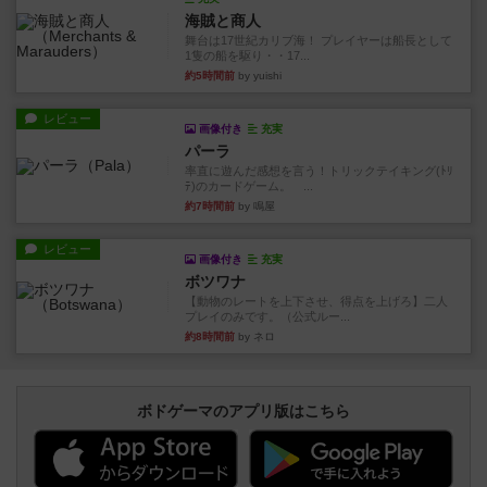
海賊と商人
舞台は17世紀カリブ海！ プレイヤーは船長として
1隻の船を駆り・・17...
約5時間前
by yuishi
レビュー
画像付き
充実
パーラ
率直に遊んだ感想を言う！トリックテイキング(ﾄﾘ
ﾃ)のカードゲーム。 ...
約7時間前
by 鳴屋
レビュー
画像付き
充実
ボツワナ
【動物のレートを上下させ、得点を上げろ】二人
プレイのみです。（公式ルー...
約8時間前
by ネロ
ボドゲーマのアプリ版はこちら