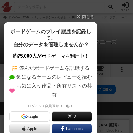
ログイン
閉じる
ボドゲーマTOP
ボードゲームの検索
フロンティア・ウィズ・ブラウニーズ
ボードゲームのプレイ履歴を記録し
て、
フロンティア・ウィズ・ブラウニーズ
自分のデータを管理しませんか？
0件のルール/インスト
約75,000人
がボドゲーマを利用中！
遊んだボードゲームを記録する
6
2
5
16
トップ
画像
動画
レビュー
カフェ
気になるゲームのレビューを読む
お気に入り作品・所有リストの共
フロンティア・ウィズ・ブラウニーズのトップに戻る
有
ログイン / 会員登録（10秒）
会員の新しい投稿
Google
X
レビュー
ブラッドリーフ：タラワ（ASL拡張）
Apple
Facebook
1996年にHeat of Battle社が出版した『Blood Re...