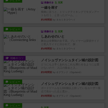
レビュー
画像付き
充実
一線を画す
簡単に言うと、トリックテイキングでモダンアー
トを行う、と言ったゲーム。...
約3時間前
by タカミネコウヘイ
レビュー
画像付き
充実
しあわせのいと
舞台は全寮制の女子高。プレイヤーは探偵サイド
と犯人サイドに分かれて、探...
約4時間前
by タカミネコウヘイ
戦略やコツ
ノイシュヴァンシュタイン城の設計図
どうにも上手くあれもこれも満たせるようには置
けないので、入口の除去と入...
約5時間前
by オグランド（Oguland）
レビュー
ノイシュヴァンシュタイン城の設計図
ボードゲームを1,000個以上持っているユーザー視
点で良かった点と悪か...
約5時間前
by オグランド（Oguland）
レビュー
充実