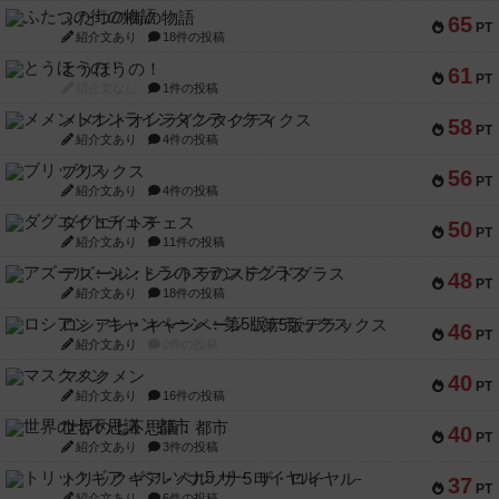
ふたつの街の物語
65
PT
紹介文あり
18件の投稿
とうほうの！
61
PT
紹介文なし
1件の投稿
メメントオンラインタクティクス
58
PT
紹介文あり
4件の投稿
ブリックス
56
PT
紹介文あり
4件の投稿
ダグエイトチェス
50
PT
紹介文あり
11件の投稿
アズール：シントラのステンドグラス
48
PT
紹介文あり
18件の投稿
ロシアン・キャンペーン：第5版デラックス
46
PT
紹介文あり
0件の投稿
マスクメン
40
PT
紹介文あり
16件の投稿
世界の七不思議：都市
40
PT
紹介文あり
3件の投稿
トリックギア - ペルソナ5 ザ・ロイヤル-
37
PT
紹介文あり
6件の投稿