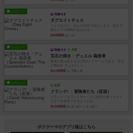
レビュー
画像付き
ダグエイトチェス
チェスなのに、ほんの10分で終わります。動きで
敵のコマの種類が分かれば...
約8時間前
by くみ
レビュー
画像付き
充実
宝石の煌き：デュエル 偽造者
筆者が最も好きな2人用ボードゲームである『宝石
の煌めき デュエル』に、...
約10時間前
by 手動人形
レビュー
充実
クランク! ：冒険者たち（拡張）
クランク！のプレイヤーごとに能力の違うキャラ
クターを使用できるようにな...
約10時間前
by ぽっぽーくるっぽー
ボドゲーマのアプリ版はこちら