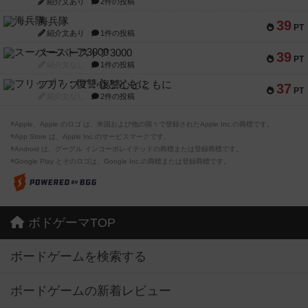
紹介文あり
2件の投稿
海兵隊
39
PT
紹介文あり
1件の投稿
スーパーストア3000
39
PT
紹介文なし
1件の投稿
フリップ７：復讐心とともに
37
PT
紹介文なし
2件の投稿
※Apple、Apple のロゴ は、米国および他の国々で登録されたApple Inc.の商標です。
※App Store は、Apple Inc.のサービスマークです。
※Android は、グーグル インコーポレイテッドの商標または登録商標です。
※Google Play とそのロゴは、Google Inc.の商標または登録商標です。
ボドゲーマTOP
ボードゲームを検索する
ボードゲームの新着レビュー