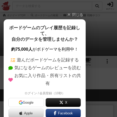
ログイン
閉じる
ボドゲーマTOP
ボードゲームの検索
聯合艦隊
戦略やコツ
ボードゲームのプレイ履歴を記録し
て、
聯合艦隊
自分のデータを管理しませんか？
0件の戦略やコツ
約75,000人
がボドゲーマを利用中！
遊んだボードゲームを記録する
19
2
3
トップ
画像
動画
レビュー
カフェ
気になるゲームのレビューを読む
お気に入り作品・所有リストの共
聯合艦隊のトップに戻る
有
ログイン / 会員登録（10秒）
会員の新しい投稿
Google
X
レビュー
充実
Apple
Facebook
フィッシェン