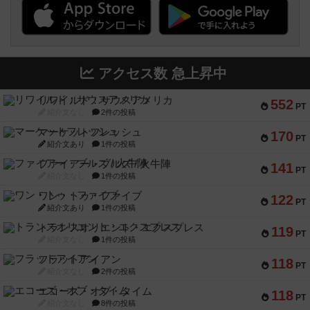
アクセス数 急上昇中
リワイルド：サウスアメリカ
552
PT
紹介文なし
2件の投稿
マーケットフレッシュ
170
PT
紹介文あり
1件の投稿
ファイアー・ブルズ / 火牛陣
141
PT
紹介文なし
1件の投稿
ワン・トゥ・ファイブ
122
PT
紹介文あり
1件の投稿
トランスオリエント・エクスプレス
119
PT
紹介文なし
1件の投稿
フラットアイアン
118
PT
紹介文なし
2件の投稿
エコーズ・オブ・タイム
118
PT
紹介文なし
8件の投稿