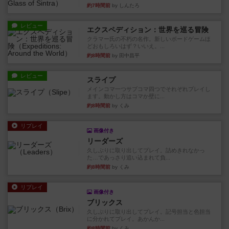
約7時間前
by しんたろ
レビュー
エクスペディション：世界を巡る冒険
クラマー氏の不朽の名作。新しいボードゲームほ
どおもしろいはず？いいえ。...
約8時間前
by 田中昌平
レビュー
スライプ
メインコマ一つサブコマ四つでそれぞれプレイし
ます。動かし方はコマか壁に...
約8時間前
by くみ
リプレイ
画像付き
リーダーズ
久しぶりに取り出してプレイ。詰めきれなかっ
た…であっさり追い込まれて負...
約8時間前
by くみ
リプレイ
画像付き
ブリックス
久しぶりに取り出してプレイ。記号担当と色担当
に分かれてプレイ。あかんか...
約8時間前
by くみ