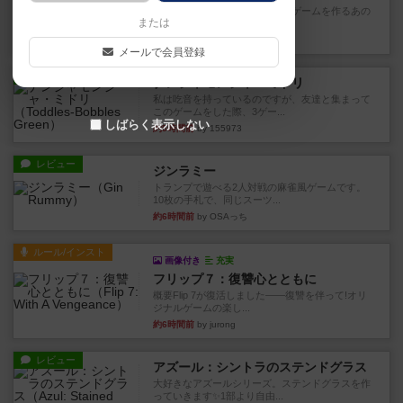
デジタルソロプレイ。毒のあるゲームを作るあの
または
人がデザイン。箱絵からもう...
約1時間前
by おーちゃん
メールで会員登録
レビュー
ナンジャモンジャ・ミドリ
私は吃音を持っているのですが、友達と集まって
このゲームをした際、3ゲー...
しばらく表示しない
約5時間前
by 155973
レビュー
ジンラミー
トランプで遊べる2人対戦の麻雀風ゲームです。
10枚の手札で、同じスーツ...
約6時間前
by OSAっち
ルール/インスト
画像付き
充実
フリップ７：復讐心とともに
概要Flip 7が復活しました――復讐を伴って!オリ
ジナルゲームの楽し...
約6時間前
by jurong
レビュー
アズール：シントラのステンドグラス
大好きなアズールシリーズ。ステンドグラスを作
っていきます✨1部より自由...