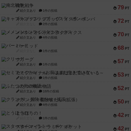
南北戦争
79
PT
紹介文あり
1件の投稿
キャプテン・フリップ：イスラ・ボンバ
72
PT
紹介文なし
2件の投稿
メメントオンラインタクティクス
70
PT
紹介文あり
4件の投稿
パーミッド
68
PT
紹介文なし
1件の投稿
クリーグ
57
PT
紹介文あり
1件の投稿
セミファイナル ～お前はまだ生きている～
53
PT
紹介文あり
1件の投稿
ふたつの街の物語
52
PT
紹介文あり
18件の投稿
クランク! ：冒険者たち（拡張）
50
PT
紹介文あり
4件の投稿
とうほうの！
42
PT
紹介文なし
1件の投稿
スターマイン・ラミー ポケット
42
PT