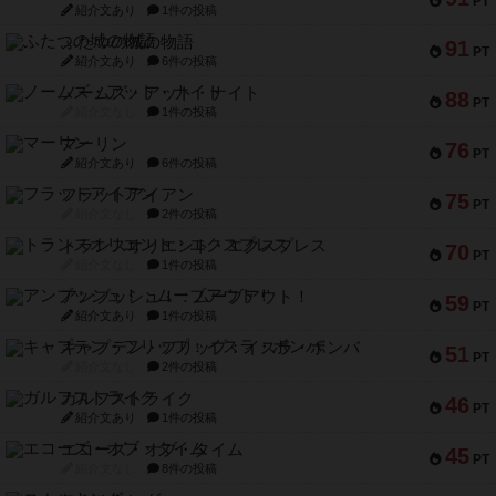
PT
紹介文あり
1件の投稿
ふたつの城の物語
91
PT
紹介文あり
6件の投稿
ノームズ・アット・ナイト
88
PT
紹介文なし
1件の投稿
マーリン
76
PT
紹介文あり
6件の投稿
フラットアイアン
75
PT
紹介文なし
2件の投稿
トランスオリエント・エクスプレス
70
PT
紹介文なし
1件の投稿
アンブッシュ！：ムーブアウト！
59
PT
紹介文あり
1件の投稿
キャプテン・フリップ：イスラ・ボンバ
51
PT
紹介文なし
2件の投稿
ガルフストライク
46
PT
紹介文あり
1件の投稿
エコーズ・オブ・タイム
45
PT
紹介文なし
8件の投稿