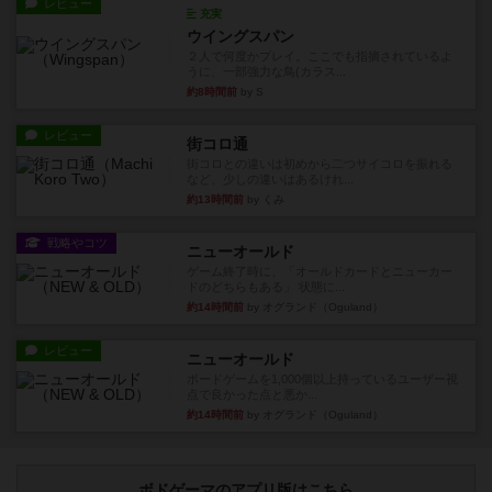
レビュー
充実
ウイングスパン
２人で何度かプレイ。ここでも指摘されているよ
うに、一部強力な鳥(カラス...
約8時間前
by S
レビュー
街コロ通
街コロとの違いは初めから二つサイコロを振れる
など、少しの違いはあるけれ...
約13時間前
by くみ
戦略やコツ
ニューオールド
ゲーム終了時に、「オールドカードとニューカー
ドのどちらもある」 状態に...
約14時間前
by オグランド（Oguland）
レビュー
ニューオールド
ボードゲームを1,000個以上持っているユーザー視
点で良かった点と悪か...
約14時間前
by オグランド（Oguland）
ボドゲーマのアプリ版はこちら