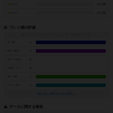
-
非公開
2点の人
-
非公開
1点の人
プレイ感の評価
トグルスイッチを押すとプレイ感（
※
）の投票ができます
1
運・確率
1
戦略・判断力
0
交渉・立ち回り
0
心理戦・ブラフ
1
攻防・戦闘
1
アート・外見
似たプレイ感のゲームを探す→
データに関する報告