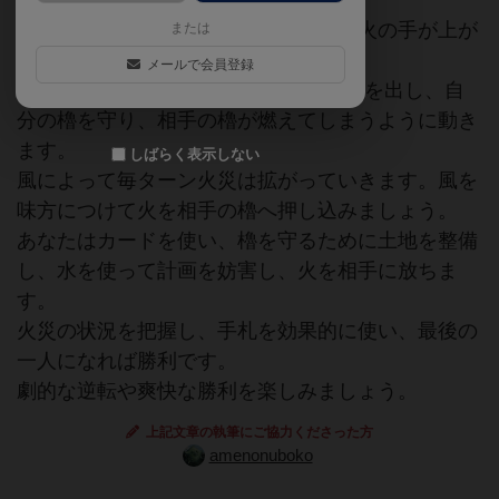
地平から煙が上がり、森の何処かから火の手が上が
または
ります。
メールで会員登録
あなたは火の見櫓(Fire Tower)から指示を出し、自
分の櫓を守り、相手の櫓が燃えてしまうように動き
ます。
しばらく表示しない
風によって毎ターン火災は拡がっていきます。風を
味方につけて火を相手の櫓へ押し込みましょう。
あなたはカードを使い、櫓を守るために土地を整備
し、水を使って計画を妨害し、火を相手に放ちま
す。
火災の状況を把握し、手札を効果的に使い、最後の
一人になれば勝利です。
劇的な逆転や爽快な勝利を楽しみましょう。
上記文章の執筆にご協力くださった方
amenonuboko