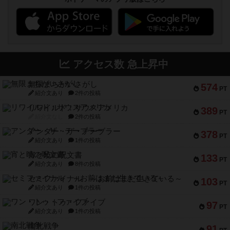
アクセス数 急上昇中
無限まちがいさがし
574
PT
紹介文あり
2件の投稿
リワイルド：サウスアメリカ
389
PT
紹介文なし
2件の投稿
アンダー・ザ・テーブラー
378
PT
紹介文あり
1件の投稿
宵と暁の呪文書
133
PT
紹介文あり
8件の投稿
セミファイナル ～お前はまだ生きている～
103
PT
紹介文あり
1件の投稿
ワン・トゥ・ファイブ
97
PT
紹介文あり
1件の投稿
南北戦争
91