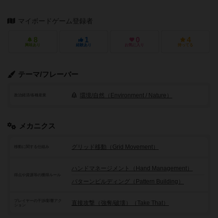
マイボードゲーム登録者
8
1
0
4
興味あり
経験あり
お気に入り
持ってる
テーマ/フレーバー
環境/自然（Environment / Nature）
政治経済/各種産業
メカニクス
グリッド移動（Grid Movement）
移動に関する仕組み
ハンドマネージメント（Hand Management）
得点や資源等の獲得ルール
パターンビルディング（Pattern Building）
プレイヤーの干渉/影響アク
直接攻撃（強奪/破壊）（Take That）
ション