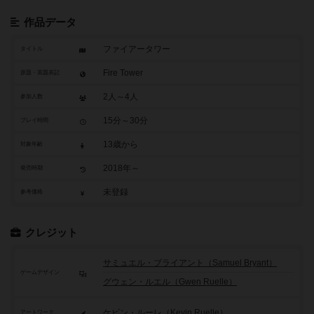
作品データ
ファイアータワー
タイトル
Fire Tower
原題・英題表記
2人～4人
参加人数
15分～30分
プレイ時間
13歳から
対象年齢
2018年～
発売時期
未登録
参考価格
クレジット
サミュエル・ブライアント（Samuel Bryant）
ゲームデザイン
グウェン・ルエル（Gwen Ruelle）
ケビン・ルーレ（Kevin Ruelle）
アートワーク