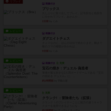
リプレイ
画像付き
ブリックス
久しぶりに取り出してプレイ。記号担当と色担当
に分かれてプレイ。あかんか...
2分前
by くみ
レビュー
画像付き
ダグエイトチェス
チェスなのに、ほんの10分で終わります。動きで
敵のコマの種類が分かれば...
9分前
by くみ
レビュー
画像付き
充実
宝石の煌き：デュエル 偽造者
筆者が最も好きな2人用ボードゲームである『宝石
の煌めき デュエル』に、...
約1時間前
by 手動人形
レビュー
充実
クランク! ：冒険者たち（拡張）
クランク！のプレイヤーごとに能力の違うキャラ
クターを使用できるようにな...
約2時間前
by ぽっぽーくるっぽー