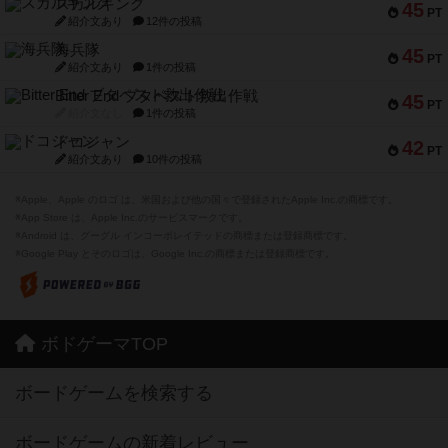
スカルキング
45
PT
紹介文あり
12件の投稿
海兵隊
45
PT
紹介文あり
1件の投稿
Bitter End ブタペスト救出作戦
45
PT
紹介文なし
1件の投稿
ドコジャン
42
PT
紹介文あり
10件の投稿
※Apple、Apple のロゴ は、米国および他の国々で登録されたApple Inc.の商標です。
※App Store は、Apple Inc.のサービスマークです。
※Android は、グーグル インコーポレイテッドの商標または登録商標です。
※Google Play とそのロゴは、Google Inc.の商標または登録商標です。
ボドゲーマTOP
ボードゲームを検索する
ボードゲームの新着レビュー