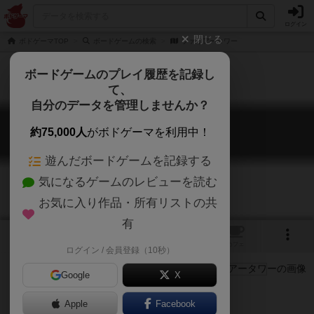
ログイン
閉じる
ボドゲーマTOP
ボードゲームの検索
ファイアータワー
ボードゲームのプレイ履歴を記録し
て、
自分のデータを管理しませんか？
ファイアータワー
約75,000人
がボドゲーマを利用中！
Fire Tower
遊んだボードゲームを記録する
気になるゲームのレビューを読む
お気に入り作品・所有リストの共
有
3
トップ
画像
動画
レビュー
カフェ
ログイン / 会員登録（10秒）
Google
X
風を味方に付け、炎と熱く戦え！
Apple
Facebook