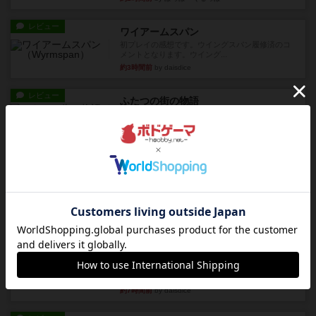
レビュー
ワイアームスパン
初プレイの感想です。ウイングスパン履修済のコ
メントとなります。ウイング...
約3時間前
by daisdice
レビュー
ふたつの街の物語
タイルを4×4で並べて街づくりします。ただし、
街は各プレイヤーの間にあ...
約7時間前
by ジェイとと
ルール/インスト
画像付き
ざりかに将棋
３種類の駒だけが登場する超シンプルな将棋系ゲ
ーム入門作品です♪(＾＾)...
約7時間前
by あんちっく
レビュー
エージェントアベニュー
追いついたら勝ち。シンプルなルールと直感的な
目的で、ボドゲ慣れしていな...
約7時間前
by daisdice