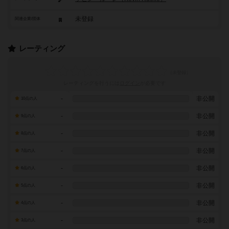
未登録
関連企業/団体
レーティング
レーティングを行うには
ログイン
が必要です
-
非公開
10点の人
-
非公開
9点の人
-
非公開
8点の人
-
非公開
7点の人
-
非公開
6点の人
-
非公開
5点の人
-
非公開
4点の人
-
非公開
3点の人