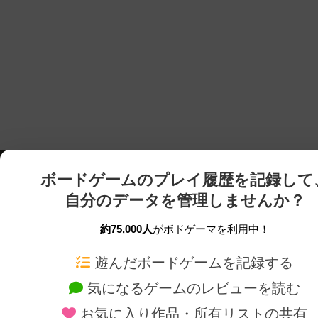
ボードゲームのプレイ履歴を記録して
自分のデータを管理しませんか？
約75,000人
がボドゲーマを利用中！
ボドゲーマTOP
ボードゲーム通販
遊んだボードゲームを記録する
気になるゲームのレビューを読む
ボードゲームを検索する
新作・再入荷情報
お気に入り作品・所有リストの共有
ボードゲームの新着レビュー
定番ボードゲームの通販