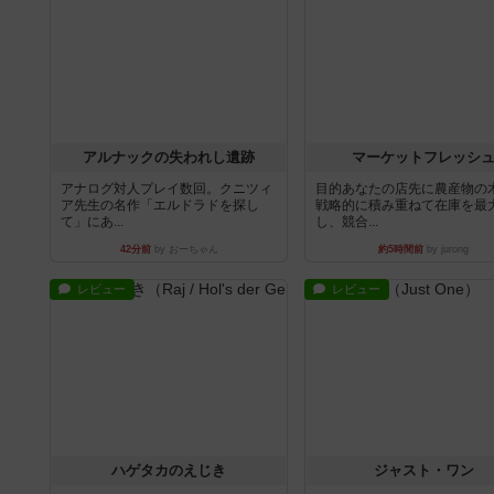
アルナックの失われし遺跡
マーケットフレッシ
アナログ対人プレイ数回。クニツィ
目的あなたの店先に農産物の
ア先生の名作「エルドラドを探し
戦略的に積み重ねて在庫を最
て」にあ...
し、競合...
42分前
by おーちゃん
約5時間前
by jurong
レビュー
レビュー
ハゲタカのえじき
ジャスト・ワン