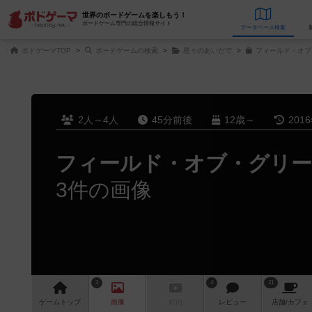
世界のボードゲームを楽しもう！
ボードゲーム専門の総合情報サイト
データベース
検
ボドゲーマTOP
ボードゲームの検索
星々のあいだで
フィールド・オブ
2人～4人
45分前後
12歳～
201
フィールド・オブ・グリ
3件の画像
3
4
21
ゲーム
トップ
画像
動画
レビュー
店舗/
カフェ