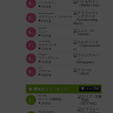
4
バトルライン
位
2378名
Terraforming Mars
5
テラフォーミングマーズ
位
2371名
6 nimmt!
6
ニムト
位
2202名
Carcassonne
7
カルカソンヌ
位
2191名
Wingspan
8
ウイングスパン
位
2150名
Azul
9
アズール
位
1903名
興味ありランキング
トップ50
SCYTHE
1
サイズ -大鎌戦役-
位
2415名
Terraforming Mars