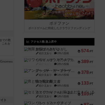
ボドファン
ボードゲームに特化したクラウドファンディング
5までの数
アクセス数 急上昇中
。これを
無限まちがいさがし
574
PT
紹介文あり
2件の投稿
リワイルド：サウスアメリカ
389
PT
紹介文なし
2件の投稿
アンダー・ザ・テーブラー
378
PT
紹介文あり
1件の投稿
宵と暁の呪文書
133
PT
紹介文あり
8件の投稿
セミファイナル ～お前はまだ生きている～
103
PT
紹介文あり
1件の投稿
ナイト
ワン・トゥ・ファイブ
97