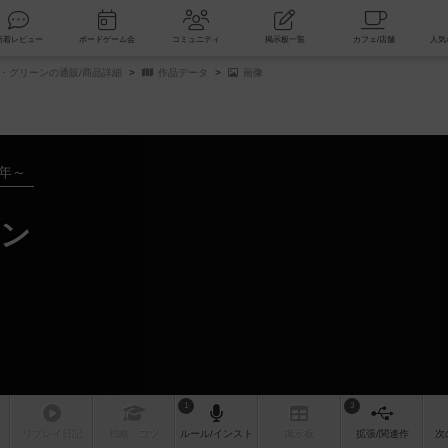
索
新着レビュー
ボードゲーム会
コミュニティ
掲示板一覧
・グリーンの通販/商品詳細
作品データ
画像
6年～
ーン
1
3
リプレイ
日記
戦略
・コツ
ルール
/インスト
掲示板
拡張/関連
作
次