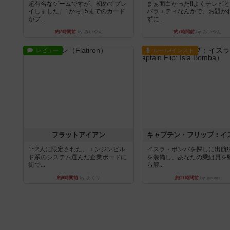
超有名なゲームですが、初めてプレ
まぁ面白かった‼️よくテレビ
イしました。1から15までのカード
バラエティなんかで、お題が
がプ...
ずに...
約7時間前
by みいやん
約7時間前
by みいやん
レビュー
ルール/インスト
フラットアイアン
1~2人に限定された、エンジンビル
イスラ・ボンバを探しに出航!
ド系のシステム選んだ企業ボードに
を装備し、あなたの乗組員を
街で...
ら解...
約9時間前
by あくり
約11時間前
by jurong