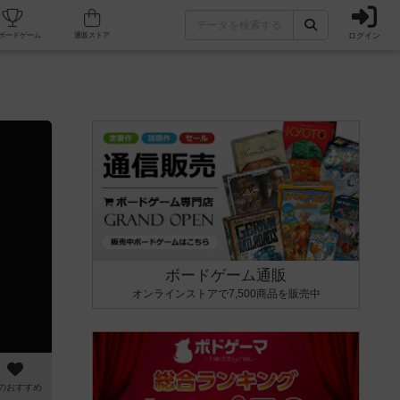
ログイン
カフェ/店舗
人気ボードゲーム
通販ストア
ボードゲーム通販
オンラインストアで7,500商品を販売中
のおすすめ