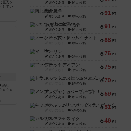
PT
な臣民を
紹介文あり
1件の投稿
としてい
南北戦争
91
PT
紹介文あり
1件の投稿
ふたつの城の物語
91
PT
紹介文あり
6件の投稿
ノームズ・アット・ナイト
88
PT
紹介文なし
1件の投稿
マーリン
76
PT
紹介文あり
6件の投稿
フラットアイアン
75
PT
紹介文なし
2件の投稿
ン
トランスオリエント・エクスプレス
70
PT
紹介文なし
1件の投稿
★楽し
☆☆☆☆
アンブッシュ！：ムーブアウト！
59
PT
紹介文あり
1件の投稿
k
キャプテン・フリップ：イスラ・ボンバ
51
PT
紹介文なし
2件の投稿
ガルフストライク
46
PT
紹介文あり
1件の投稿