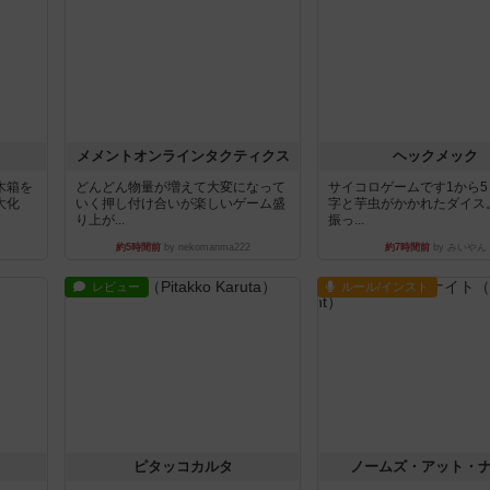
ュ
メメントオンラインタクティクス
ヘックメック
木箱を
どんどん物量が増えて大変になって
サイコロゲームです1から
大化
いく押し付け合いが楽しいゲーム盛
字と芋虫がかかれたダイス
り上が...
振っ...
約5時間前
by nekomanma222
約7時間前
by みいやん
レビュー
ルール/インスト
ピタッコカルタ
ノームズ・アット・