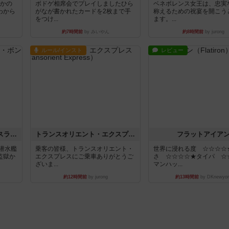
とかの
ボドゲ相席会でプレイしましたひら
ベネボレンス女王は、忠実
わから
がなが書かれたカードを2枚まで手
称えるための祝宴を開こう
をつけ...
ます。...
約7時間前
by みいやん
約8時間前
by jurong
ルール/インスト
レビュー
キャプテン・フリップ：イスラ・ボンバ
トランスオリエント・エクスプレス
フラットアイア
潜水艦
乗客の皆様、トランスオリエント・
世界に浸れる度 ☆☆☆☆
監獄か
エクスプレスにご乗車ありがとうご
さ ☆☆☆☆★タイパ ☆
ざいま...
マンハッ...
約12時間前
by jurong
約13時間前
by DKnewyor