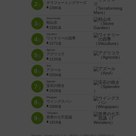
2
テラフォーミングマーズ
位
2394名
Stone Garden
3
枯山水
位
2281名
Viticulture
4
ワイナリーの四季
位
2272名
Agricola
5
アグリコラ
位
2120名
Azul
6
アズール
位
2034名
Splendor
7
宝石の煌き
位
2028名
Wingspan
8
ウイングスパン
位
2006名
7 Wonders
9
世界の七不思議
位
1919名
※Apple、Apple のロゴ は、米国および他の国々で登録された