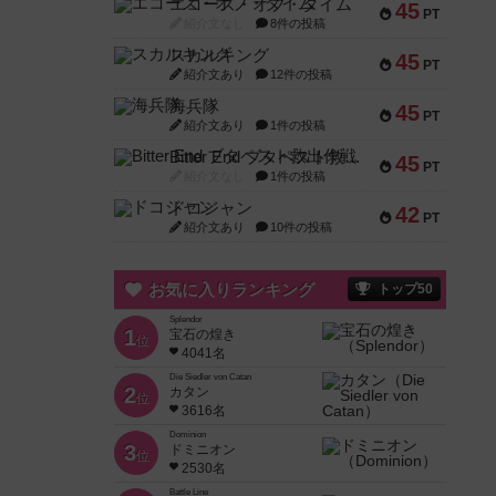
エコーズ・オブ・タイム
45
PT
紹介文なし
8件の投稿
スカルキング
45
PT
紹介文あり
12件の投稿
海兵隊
45
PT
紹介文あり
1件の投稿
Bitter End ブタペスト救出作戦
45
PT
紹介文なし
1件の投稿
ドコジャン
42
PT
紹介文あり
10件の投稿
お気に入りランキング
トップ50
Splendor
1
宝石の煌き
位
4041名
Die Siedler von Catan
2
カタン
位
3616名
Dominion
3
ドミニオン
位
2530名
Battle Line