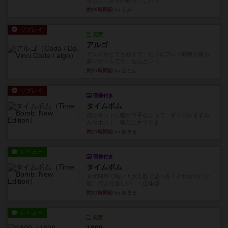
ました。息子の勝ち。これリ...
約10時間前
by くみ
リプレイ
充実
アルゴ
アルゴがとても好きで、たぶんプレイ回数が最も
多いゲームです。なんといっ...
約11時間前
by おとん
リプレイ
画像付き
タイムボム
僕はホントに嘘が下手なようで、すぐバレますみ
んなホント、嘘が上手ですよ...
約11時間前
by あまる
レビュー
画像付き
タイムボム
まず簡単で軽い！大人数で遊べる！それなのに小
箱！何より楽しい！！正体隠...
約11時間前
by あまる
レビュー
充実