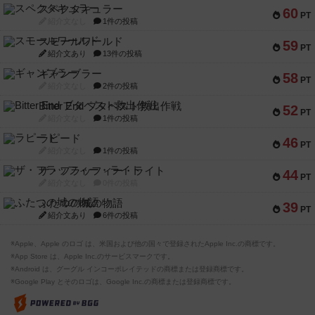
スペクタキュラー
60
PT
紹介文なし
1件の投稿
スモールワールド
59
PT
紹介文あり
13件の投稿
ギャンブラー
58
PT
紹介文なし
2件の投稿
Bitter End ブタペスト救出作戦
52
PT
紹介文なし
1件の投稿
ラピード
46
PT
紹介文なし
1件の投稿
ザ・フラッフィー・ライト
44
PT
紹介文なし
0件の投稿
ふたつの城の物語
39
PT
紹介文あり
6件の投稿
※Apple、Apple のロゴ は、米国および他の国々で登録されたApple Inc.の商標です。
※App Store は、Apple Inc.のサービスマークです。
※Android は、グーグル インコーポレイテッドの商標または登録商標です。
※Google Play とそのロゴは、Google Inc.の商標または登録商標です。