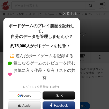
ログイン
閉じる
ボドゲーマTOP
ボードゲームの検索
星々のあいだで
フィールド・オブ
ボードゲームのプレイ履歴を記録し
て、
フィールド・オブ・グリーン
自分のデータを管理しませんか？
0件の掲示板
約75,000人
がボドゲーマを利用中！
遊んだボードゲームを記録する
3
4
21
トップ
画像
動画
レビュー
カフェ
気になるゲームのレビューを読む
ログインするとフィールド・オブ・グリーン に関する掲示板の作成やコメン
お気に入り作品・所有リストの共
トの書き込みが出来るようになります。ルールの疑問やエラッタ情報、マニ
ュアルでは判断し辛い曖昧な表記等について会員同士で自由にコミュニケー
有
ションをとることが出来ます。
ログイン / 会員登録（10秒）
ログイン/無料会員登録
Google
X
Apple
Facebook
フィールド・オブ・グリーン のトップに戻る