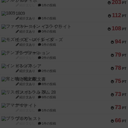
クルティボ
203
PT
紹介文なし
1件の投稿
1809
112
PT
紹介文あり
1件の投稿
ファースト・イン・フライト
108
PT
紹介文あり
3件の投稿
モズビ－ズ・レイダ－ズ
94
PT
紹介文あり
1件の投稿
テンプテーション
79
PT
紹介文なし
2件の投稿
インドネシア
78
PT
紹介文あり
2件の投稿
宵と暁の呪文書
75
PT
紹介文あり
8件の投稿
リスボン・トラム 28
73
PT
紹介文あり
9件の投稿
アマナイト
73
PT
紹介文なし
1件の投稿
ブラヴェスト
66
PT
紹介文なし
1件の投稿