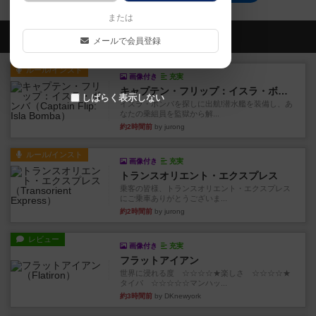
または
会員の新しい投稿
メールで会員登録
ルール/インスト
画像付き
充実
キャプテン・フリップ：イスラ・ボンバ
しばらく表示しない
イスラ・ボンバを探しに出航!潜水艦を装備し、あ
なたの乗組員を監獄から解...
約2時間前
by jurong
ルール/インスト
画像付き
充実
トランスオリエント・エクスプレス
乗客の皆様、トランスオリエント・エクスプレス
にご乗車ありがとうございま...
約2時間前
by jurong
レビュー
画像付き
充実
フラットアイアン
世界に浸れる度 ☆☆☆☆★楽しさ ☆☆☆☆★
タイパ ☆☆☆☆☆マンハッ...
約3時間前
by DKnewyork