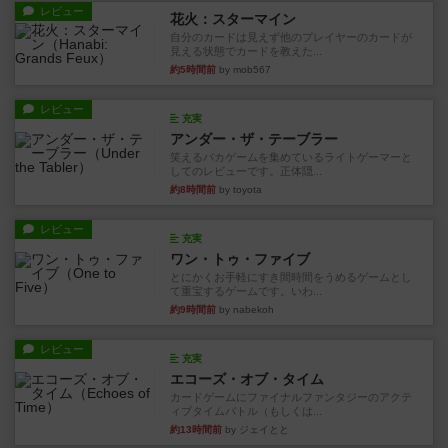
レビュー
花火：スターマイン
自分のカードは見えず他のプレイヤーのカードが
見える状態でカードを教えた...
約5時間前
by mob567
レビュー
充実
アンダー・ザ・テーブラー
笑えるバカゲームを集めているライトゲーマーと
してのレビューです。正体隠...
約8時間前
by toyota
レビュー
充実
ワン・トゥ・ファイブ
とにかくお手軽にすき間時間をうめるゲームとし
て重宝するゲームです。いわ...
約9時間前
by nabekoh
レビュー
充実
エコーズ・オブ・タイム
カードゲームにファイナルファンタジーのアクテ
ィブタイムバトル（もしくは...
約13時間前
by ジェイとと