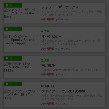
レビュー
シャット・ザ・ボックス
とてもシンプルなダイスゲーム。2つのダイスを振
って、出目の合計を自分の...
約13時間前
by OSAっち
レビュー
充実
オバケだぞ～
対人アナログプレイ。簡単なルールで誰とでも遊
べるゲーム。こんなの子ども...
約14時間前
by おーちゃん
レビュー
充実
南北戦争
1983年にVictory Gamesが出版した『The Civil ...
約18時間前
by Chaco
レビュー
画像付き
ファイアー・ブルズ / 火牛陣
火牛を引き連れて敵を殲滅させる。縦か斜めで前2
列まで攻撃できるが、自分...
約20時間前
by うらまこ