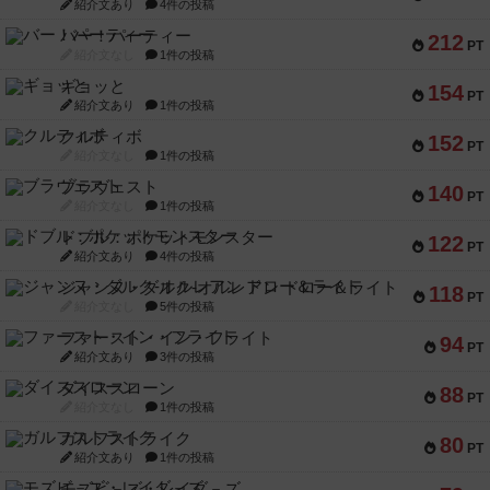
紹介文あり
4件の投稿
バー！パーティー
212
PT
紹介文なし
1件の投稿
ギョッと
154
PT
紹介文あり
1件の投稿
クルティボ
152
PT
紹介文なし
1件の投稿
ブラヴェスト
140
PT
紹介文なし
1件の投稿
ドブル：ポケットモンスター
122
PT
紹介文あり
4件の投稿
ジャンヌ・ダルク-オルレアン ドロー＆ライト
118
PT
紹介文なし
5件の投稿
ファースト・イン・フライト
94
PT
紹介文あり
3件の投稿
ダイススローン
88
PT
紹介文なし
1件の投稿
ガルフストライク
80
PT
紹介文あり
1件の投稿
モズビ－ズ・レイダ－ズ