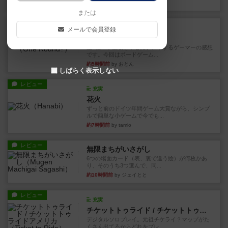
約1時間前
by ワタル
または
レビュー
画像付き
充実
メールで会員登録
ワンラウンド
星5軽〜中量級を中心にプレイするゲーマーの感想
です。今回はボードゲーム...
約5時間前
by おとん
しばらく表示しない
レビュー
充実
花火
ずっと前のドイツ年間ゲーム大賞ながら、シンプ
ルで簡単な小ゲームで今でも...
約7時間前
by tamio
レビュー
無限まちがいさがし
6つの場面カード（表、裏で違う絵）が何枚かあ
り、そのうち3つ選んで、同...
約10時間前
by ジェイとと
レビュー
充実
チケットトゥライド / チケットトゥライドアメリカ
デジタルソロプレイ。元祖チケライ？マップがた
くさん出てるからどれをプレ...