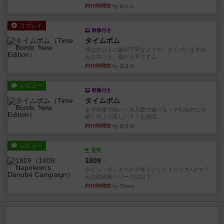
約19時間前
by おとん
リプレイ
画像付き
タイムボム
僕はホントに嘘が下手なようで、すぐバレますみ
んなホント、嘘が上手ですよ...
約19時間前
by あまる
レビュー
画像付き
タイムボム
まず簡単で軽い！大人数で遊べる！それなのに小
箱！何より楽しい！！正体隠...
約19時間前
by あまる
レビュー
充実
1809
ケビン・ザッカーがデザインした１ヘクス=２マイ
ルの戦役級シリーズは以下...
約19時間前
by Chaco