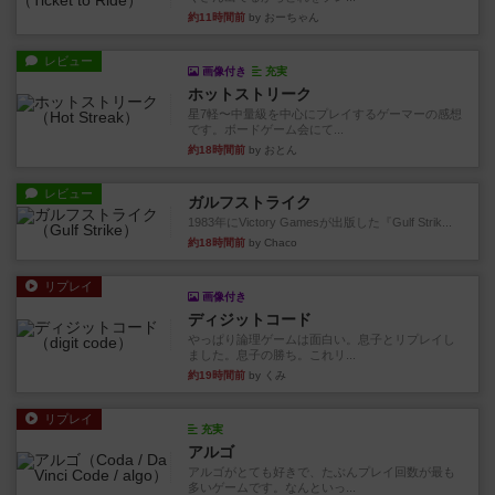
約11時間前
by おーちゃん
レビュー
画像付き
充実
ホットストリーク
星7軽〜中量級を中心にプレイするゲーマーの感想
です。ボードゲーム会にて...
約18時間前
by おとん
レビュー
ガルフストライク
1983年にVictory Gamesが出版した『Gulf Strik...
約18時間前
by Chaco
リプレイ
画像付き
ディジットコード
やっぱり論理ゲームは面白い。息子とリプレイし
ました。息子の勝ち。これリ...
約19時間前
by くみ
リプレイ
充実
アルゴ
アルゴがとても好きで、たぶんプレイ回数が最も
多いゲームです。なんといっ...