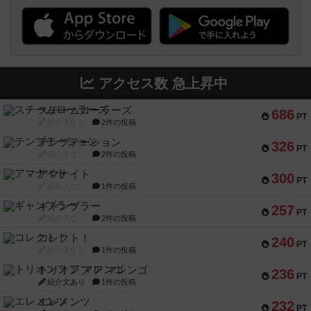
アクセス数 急上昇中
スチームローラーズ
686
PT
紹介文なし
2件の投稿
テンプテーション
326
PT
紹介文なし
2件の投稿
アマナイト
300
PT
紹介文なし
1件の投稿
ギャンブラー
257
PT
紹介文なし
2件の投稿
コレクト！
240
PT
紹介文なし
1件の投稿
トリオンフ ア マレンゴ
236
PT
紹介文あり
1件の投稿
エレメンツ
232
PT