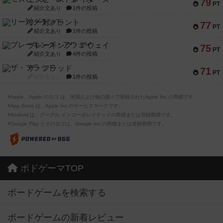
79
PT
紹介文あり
1件の投稿
リー対グラント
77
PT
紹介文あり
1件の投稿
ブレーキング・アウェイ
75
PT
紹介文あり
4件の投稿
ザ・フラッド
71
PT
紹介文なし
1件の投稿
※Apple、Apple のロゴ は、米国および他の国々で登録されたApple Inc.の商標です。
※App Store は、Apple Inc.のサービスマークです。
※Android は、グーグル インコーポレイテッドの商標または登録商標です。
※Google Play とそのロゴは、Google Inc.の商標または登録商標です。
ボドゲーマTOP
ボードゲームを検索する
ボードゲームの新着レビュー