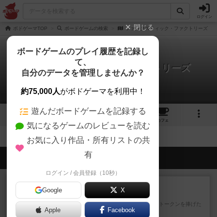
ログイン
閉じる
ボドゲーマTOP
ボードゲームの検索
ファンタスティック・ファクトリーズ
ボードゲームのプレイ履歴を記録し
て、
ファンタスティック・ファクトリーズ
自分のデータを管理しませんか？
拡張/関連作品 0件
約75,000人
がボドゲーマを利用中！
遊んだボードゲームを記録する
3
4
3
トップ
画像
動画
レビュー
カフェ
気になるゲームのレビューを読む
お気に入り作品・所有リストの共
有
会員の新しい投稿
ログイン / 会員登録（10秒）
レビュー
充実
Google
X
宵と暁の呪文書
4/5点呪文を修得したり使い魔にトークンを捧げた
Apple
Facebook
りして得点を増やしてい...