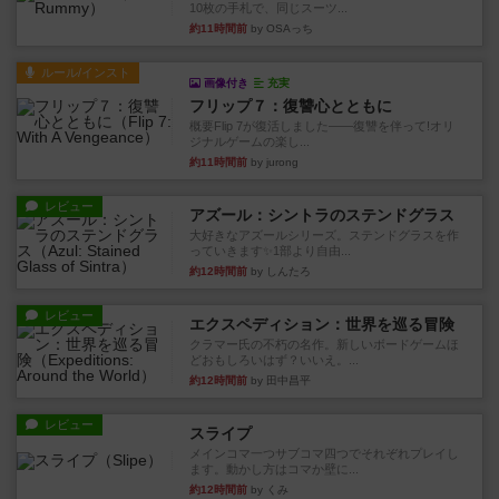
10枚の手札で、同じスーツ...
約11時間前
by OSAっち
ルール/インスト
画像付き
充実
フリップ７：復讐心とともに
概要Flip 7が復活しました――復讐を伴って!オリ
ジナルゲームの楽し...
約11時間前
by jurong
レビュー
アズール：シントラのステンドグラス
大好きなアズールシリーズ。ステンドグラスを作
っていきます✨1部より自由...
約12時間前
by しんたろ
レビュー
エクスペディション：世界を巡る冒険
クラマー氏の不朽の名作。新しいボードゲームほ
どおもしろいはず？いいえ。...
約12時間前
by 田中昌平
レビュー
スライプ
メインコマ一つサブコマ四つでそれぞれプレイし
ます。動かし方はコマか壁に...
約12時間前
by くみ