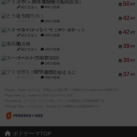
クランク! ：冒険者たち（拡張）
50
PT
紹介文あり
4件の投稿
とうほうの！
42
PT
紹介文なし
1件の投稿
スターマイン・ラミー ポケット
42
PT
紹介文あり
2件の投稿
海兵隊
39
PT
紹介文あり
1件の投稿
スーパーストア3000
39
PT
紹介文なし
1件の投稿
フリップ７：復讐心とともに
37
PT
紹介文なし
2件の投稿
※Apple、Apple のロゴ は、米国および他の国々で登録されたApple Inc.の商標です。
※App Store は、Apple Inc.のサービスマークです。
※Android は、グーグル インコーポレイテッドの商標または登録商標です。
※Google Play とそのロゴは、Google Inc.の商標または登録商標です。
ボドゲーマTOP