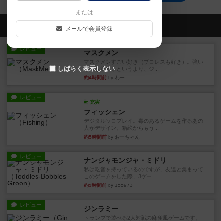
または
会員の新しい投稿
メールで会員登録
レビュー
マスクメン
マスクメンすごい好き（プロレスも好き）。強い
しばらく表示しない
やつを決めるというより、ジ...
約4時間前
by わー
レビュー
充実
フィッシェン
デジタルソロプレイ。毒のあるゲームを作るあの
人がデザイン。箱絵からもう...
約5時間前
by おーちゃん
レビュー
ナンジャモンジャ・ミドリ
私は吃音を持っているのですが、友達と集まって
このゲームをした際、3ゲー...
約9時間前
by 155973
レビュー
ジンラミー
トランプで遊べる2人対戦の麻雀風ゲームです。