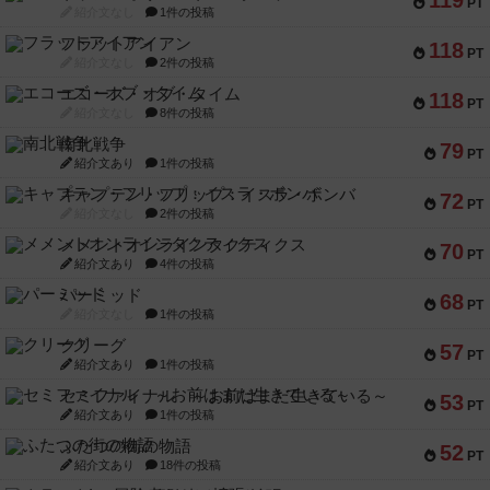
119
PT
紹介文なし
1件の投稿
フラットアイアン
118
PT
紹介文なし
2件の投稿
エコーズ・オブ・タイム
118
PT
紹介文なし
8件の投稿
南北戦争
79
PT
紹介文あり
1件の投稿
キャプテン・フリップ：イスラ・ボンバ
72
PT
紹介文なし
2件の投稿
メメントオンラインタクティクス
70
PT
紹介文あり
4件の投稿
パーミッド
68
PT
紹介文なし
1件の投稿
クリーグ
57
PT
紹介文あり
1件の投稿
セミファイナル ～お前はまだ生きている～
53
PT
紹介文あり
1件の投稿
ふたつの街の物語
52
PT
紹介文あり
18件の投稿