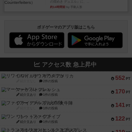
の煌めき デュエル』に、...
約14時間前
by 手動人形
ボドゲーマのアプリ版はこちら
アクセス数 急上昇中
リワイルド：サウスアメリカ
552
PT
紹介文なし
2件の投稿
マーケットフレッシュ
170
PT
紹介文あり
1件の投稿
ファイアー・ブルズ / 火牛陣
141
PT
紹介文なし
1件の投稿
ワン・トゥ・ファイブ
122
PT
紹介文あり
1件の投稿
トランスオリエント・エクスプレス