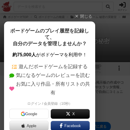
ログイン
閉じる
ボドゲーマTOP
ボードゲームの検索
脱出：ザ・ゲーム 秘密の実験室
脱
ボードゲームのプレイ履歴を記録し
て、
脱出：ザ・ゲーム プレミアの秘密
自分のデータを管理しませんか？
0件の掲示板
約75,000人
がボドゲーマを利用中！
遊んだボードゲームを記録する
1
トップ
画像
動画
レビュー
カフェ
気になるゲームのレビューを読む
ログインすると脱出：ザ・ゲーム プレミアの秘密に関する掲示板の作成やコ
お気に入り作品・所有リストの共
メントの書き込みが出来るようになります。ルールの疑問やエラッタ情報、
マニュアルでは判断し辛い曖昧な表記等について会員同士で自由にコミュニ
有
ケーションをとることが出来ます。
ログイン / 会員登録（10秒）
ログイン/無料会員登録
Google
X
Apple
Facebook
脱出：ザ・ゲーム プレミアの秘密のトップに戻る