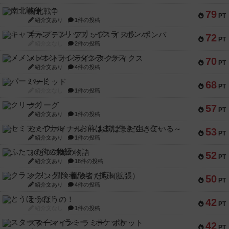
南北戦争
79
PT
紹介文あり
1件の投稿
キャプテン・フリップ：イスラ・ボンバ
72
PT
紹介文なし
2件の投稿
メメントオンラインタクティクス
70
PT
紹介文あり
4件の投稿
パーミッド
68
PT
紹介文なし
1件の投稿
クリーグ
57
PT
紹介文あり
1件の投稿
セミファイナル ～お前はまだ生きている～
53
PT
紹介文あり
1件の投稿
ふたつの街の物語
52
PT
紹介文あり
18件の投稿
クランク! ：冒険者たち（拡張）
50
PT
紹介文あり
4件の投稿
とうほうの！
42
PT
紹介文なし
1件の投稿
スターマイン・ラミー ポケット
42
PT