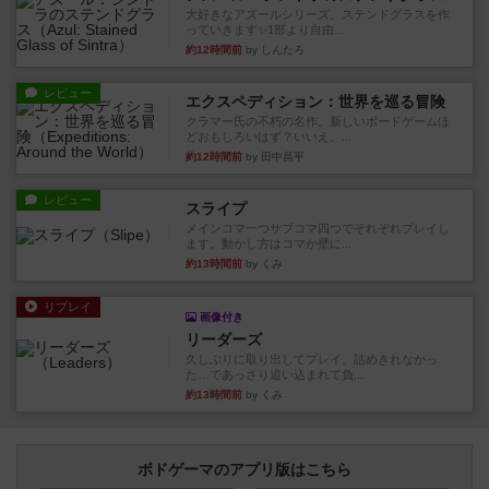
大好きなアズールシリーズ。ステンドグラスを作
っていきます✨1部より自由...
約12時間前
by しんたろ
レビュー
エクスペディション：世界を巡る冒険
クラマー氏の不朽の名作。新しいボードゲームほ
どおもしろいはず？いいえ。...
約12時間前
by 田中昌平
レビュー
スライプ
メインコマ一つサブコマ四つでそれぞれプレイし
ます。動かし方はコマか壁に...
約13時間前
by くみ
リプレイ
画像付き
リーダーズ
久しぶりに取り出してプレイ。詰めきれなかっ
た…であっさり追い込まれて負...
約13時間前
by くみ
ボドゲーマのアプリ版はこちら