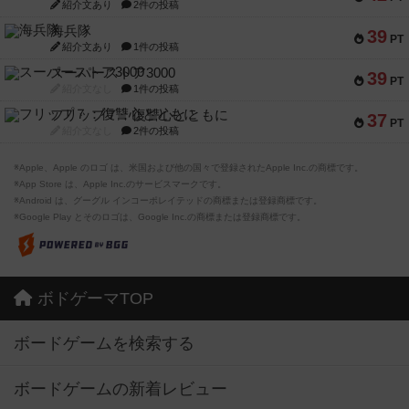
紹介文あり
2件の投稿
海兵隊
39
PT
紹介文あり
1件の投稿
スーパーストア3000
39
PT
紹介文なし
1件の投稿
フリップ７：復讐心とともに
37
PT
紹介文なし
2件の投稿
※Apple、Apple のロゴ は、米国および他の国々で登録されたApple Inc.の商標です。
※App Store は、Apple Inc.のサービスマークです。
※Android は、グーグル インコーポレイテッドの商標または登録商標です。
※Google Play とそのロゴは、Google Inc.の商標または登録商標です。
ボドゲーマTOP
ボードゲームを検索する
ボードゲームの新着レビュー