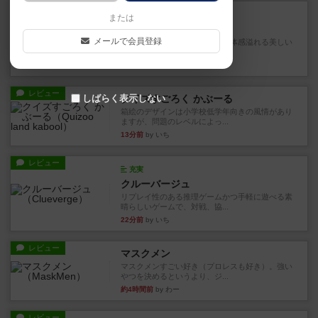
レビュー
画像付き
充実
または
ハーモニーズ
メールで会員登録
『ハーモニーズ』レビュー：立体感溢れる美しい
箱庭づくり。万人受けする良...
5分前
by ギャングスター
レビュー
しばらく表示しない
クイズすごろく かぶーる
箱絵のデザインは小学校低学年向きの風情があり
ますが、問題のレベルによっ...
13分前
by いち
レビュー
充実
クルーバージュ
リプレイ性のある推理ゲームかつ手軽に遊べる素
晴らしいゲームで、対戦、協...
22分前
by いち
レビュー
マスクメン
マスクメンすごい好き（プロレスも好き）。強い
やつを決めるというより、ジ...
約4時間前
by わー
レビュー