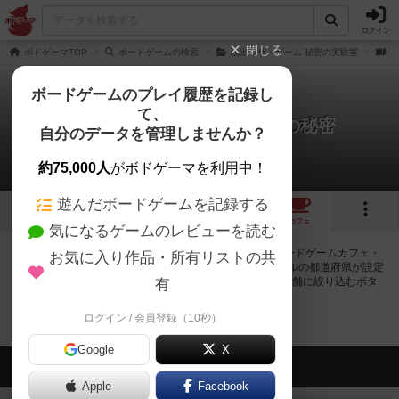
ログイン
閉じる
ボドゲーマTOP
ボードゲームの検索
脱出：ザ・ゲーム 秘密の実験室
脱
ボードゲームのプレイ履歴を記録し
て、
脱出：ザ・ゲーム プレミアの秘密
自分のデータを管理しませんか？
0店のカフェ/スペースが提供中
約75,000人
がボドゲーマを利用中！
遊んだボードゲームを記録する
1
トップ
画像
動画
レビュー
カフェ
気になるゲームのレビューを読む
脱出：ザ・ゲーム プレミアの秘密で遊ぶことができるボードゲームカフェ・
お気に入り作品・所有リストの共
プレイスペースが0店登録されています。公開プロフィールの都道府県が設定
されたアカウントでログインすると、同じ都道府県内の店舗に絞り込むボタ
有
ンが表示されます。
ログイン / 会員登録（10秒）
Google
X
会員の新しい投稿
Apple
Facebook