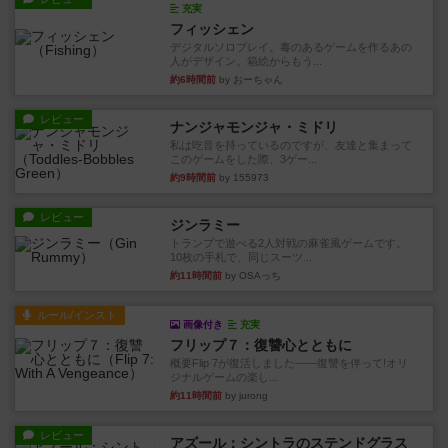
充実
フィッシェン
デジタルソロプレイ。毒のあるゲームを作るあの
人がデザイン。箱絵からもう...
約6時間前
by おーちゃん
レビュー
ナンジャモンジャ・ミドリ
私は吃音を持っているのですが、友達と集まって
このゲームをした際、3ゲー...
約9時間前
by 155973
レビュー
ジンラミー
トランプで遊べる2人対戦の麻雀風ゲームです。
10枚の手札で、同じスーツ...
約11時間前
by OSAっち
ルール/インスト
画像付き
充実
フリップ７：復讐心とともに
概要Flip 7が復活しました――復讐を伴って!オリ
ジナルゲームの楽し...
約11時間前
by jurong
レビュー
アズール：シントラのステンドグラス