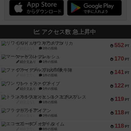
アクセス数 急上昇中
リワイルド：サウスアメリカ
552
PT
紹介文なし
2件の投稿
マーケットフレッシュ
170
PT
紹介文あり
1件の投稿
ファイアー・ブルズ / 火牛陣
141
PT
紹介文なし
1件の投稿
ワン・トゥ・ファイブ
122
PT
紹介文あり
1件の投稿
トランスオリエント・エクスプレス
119
PT
紹介文なし
1件の投稿
フラットアイアン
118
PT
紹介文なし
2件の投稿
エコーズ・オブ・タイム
118
PT
紹介文なし
8件の投稿