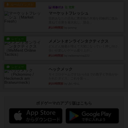
ルール/インスト
画像付き
充実
マーケットフレッシュ
目的あなたの店先に農産物の木箱を戦略的に積み
重ねて在庫を最大化し、競合...
約19時間前
by jurong
レビュー
メメントオンラインタクティクス
どんどん物量が増えて大変になっていく押し付け
合いが楽しいゲーム盛り上が...
約19時間前
by nekomanma222
レビュー
ヘックメック
サイコロゲームです1から5までの数字と芋虫がか
かれたダイス。これを振っ...
約20時間前
by みいやん
ボドゲーマのアプリ版はこちら