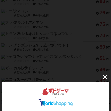
88
PT
紹介文なし
1件の投稿
マーリン
76
PT
紹介文あり
6件の投稿
フラットアイアン
75
PT
紹介文なし
2件の投稿
トランスオリエント・エクスプレス
70
PT
紹介文なし
1件の投稿
アンブッシュ！：ムーブアウト！
59
PT
紹介文あり
1件の投稿
キャプテン・フリップ：イスラ・ボンバ
51
PT
紹介文なし
2件の投稿
ガルフストライク
46
PT
紹介文あり
1件の投稿
エコーズ・オブ・タイム
45
PT
紹介文なし
8件の投稿
スカルキング
45
PT
紹介文あり
12件の投稿
海兵隊
45
PT
紹介文あり
1件の投稿