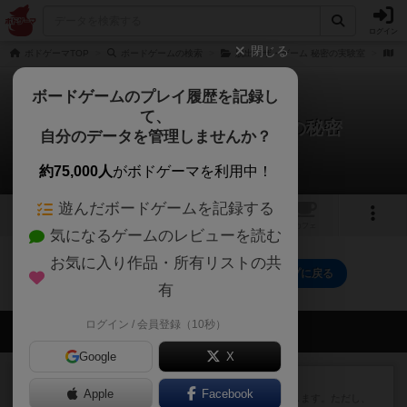
ログイン
閉じる
ボドゲーマTOP
ボードゲームの検索
脱出：ザ・ゲーム 秘密の実験室
脱
ボードゲームのプレイ履歴を記録し
て、
脱出：ザ・ゲーム プレミアの秘密
自分のデータを管理しませんか？
0件のリプレイ日記
約75,000人
がボドゲーマを利用中！
遊んだボードゲームを記録する
1
トップ
画像
動画
レビュー
カフェ
気になるゲームのレビューを読む
お気に入り作品・所有リストの共
脱出：ザ・ゲーム プレミアの秘密のトップに戻る
有
ログイン / 会員登録（10秒）
会員の新しい投稿
Google
X
レビュー
ふたつの街の物語
Apple
Facebook
タイルを4×4で並べて街づくりします。ただし、