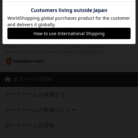
Bitter End ブタペスト救出作戦
45
PT
紹介文なし
1件の投稿
ドコジャン
42
PT
紹介文あり
10件の投稿
※Apple、Apple のロゴ は、米国および他の国々で登録されたApple Inc.の商標です。
※App Store は、Apple Inc.のサービスマークです。
※Android は、グーグル インコーポレイテッドの商標または登録商標です。
※Google Play とそのロゴは、Google Inc.の商標または登録商標です。
ボドゲーマTOP
ボードゲームを検索する
ボードゲームの新着レビュー
ボードゲーム会情報