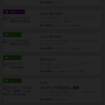
約10時間前
by くみ
戦略やコツ
ニューオールド
ゲーム終了時に、「オールドカードとニューカー
ドのどちらもある」 状態に...
約11時間前
by オグランド（Oguland）
レビュー
ニューオールド
ボードゲームを1,000個以上持っているユーザー視
点で良かった点と悪か...
約11時間前
by オグランド（Oguland）
レビュー
デクリプト
プレイ感がしっかりしてるから、超ボードゲーム
やったなって感じ。パーティ...
約12時間前
by ヒロ(新！ボードゲーム家族)
レビュー
充実
アルナックの失われし遺跡
アナログ対人プレイ数回。クニツィア先生の名作
「エルドラドを探して」にあ...
約14時間前
by おーちゃん