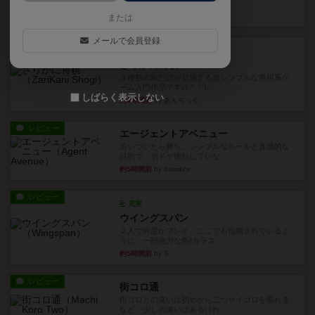
街は各プレイヤーの間にあ...
約4時間前
by ジェイとと
または
メールで会員登録
ルール/インスト
画像付き
ざりかに将棋
３種類の駒だけが登場する超シンプルな将棋系ゲ
ーム入門作品です♪(＾＾)...
しばらく表示しない
約4時間前
by あんちっく
レビュー
エージェントアベニュー
追いついたら勝ち。シンプルなルールと直感的な
目的で、ボドゲ慣れしていな...
約5時間前
by daisdice
レビュー
充実
ウイングスパン
２人で何度かプレイ。ここでも指摘されているよ
うに、一部強力な鳥(カラス...
約5時間前
by S
レビュー
街コロ通
街コロとの違いは初めから二つサイコロを振れる
など、少しの違いはあるけれ...