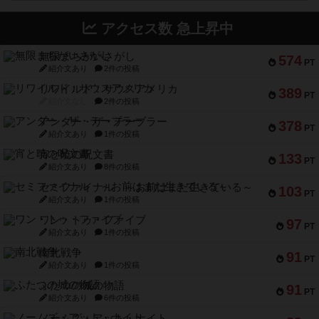
アクセス数 急上昇中
無限まちがいさがし
574
PT
紹介文あり
2件の投稿
リワイルド：サウスアメリカ
389
PT
紹介文なし
2件の投稿
アンダー・ザ・テーブラー
378
PT
紹介文あり
1件の投稿
宵と暁の呪文書
133
PT
紹介文あり
8件の投稿
セミファイナル ～お前はまだ生きている～
103
PT
紹介文あり
1件の投稿
ワン・トゥ・ファイブ
97
PT
紹介文あり
1件の投稿
南北戦争
91
PT
紹介文あり
1件の投稿
ふたつの城の物語
91
PT
紹介文あり
6件の投稿
ノームズ・アット・ナイト