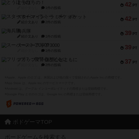
とうほうの！
42
PT
紹介文なし
1件の投稿
スターマイン・ラミー ポケット
42
PT
紹介文あり
2件の投稿
海兵隊
39
PT
紹介文あり
1件の投稿
スーパーストア3000
39
PT
紹介文なし
1件の投稿
フリップ７：復讐心とともに
37
PT
紹介文なし
2件の投稿
※Apple、Apple のロゴ は、米国および他の国々で登録されたApple Inc.の商標です。
※App Store は、Apple Inc.のサービスマークです。
※Android は、グーグル インコーポレイテッドの商標または登録商標です。
※Google Play とそのロゴは、Google Inc.の商標または登録商標です。
ボドゲーマTOP
ボードゲームを検索する