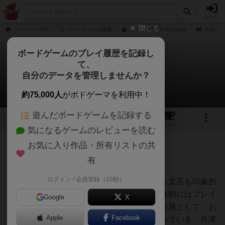
ログイン
閉じる
ボドゲーマTOP
ボードゲームの検索
ドリアンの通販/商品詳細
作品デー
ボードゲームのプレイ履歴を記録し
て、
ドリアン
自分のデータを管理しませんか？
しばりいぬさんのレビュー
約75,000人
がボドゲーマを利用中！
遊んだボードゲームを記録する
4
6
76
トップ
画像
動画
レビュー
カフェ
気になるゲームのレビューを読む
お気に入り作品・所有リストの共
347名
0名
0
6年弱前
有
ログイン / 会員登録（10秒）
箱裏面の「ベル鳴らせ ゴリラ来る」という文言も印象的
なオインクゲームのボードゲームです。具体的にはプレイ
Google
X
ヤーはジャングルの中のフルーツ屋さんで店員として、お
Apple
Facebook
店の在庫を把握していない状態で注文を取っていき、在庫