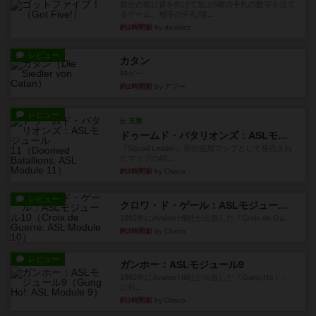
自分の前に背を向けて並ぶ5枚の手札の数字を当て
るゲーム。相手の手札/場...
約2時間前
by daisdice
レビュー
カタン
神ゲー
約2時間前
by アプー
レビュー
充実
ドゥームド・バタリオンズ：ASLモジュール11
『Squad Leader』用の追加マップとして発売され
たマップの#9...
約3時間前
by Chaco
レビュー
クロワ・ド・ゲール：ASLモジュール10
1992年にAvalon Hill社が出版した『Croix de Gu...
約3時間前
by Chaco
レビュー
ガンホー：ASLモジュール9
1992年にAvalon Hill社が出版した『Gung Ho！』
に付...
約3時間前
by Chaco