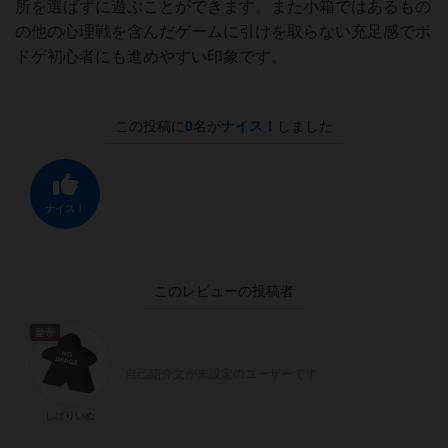
所を選ばずに遊ぶことができます。また小箱ではあるもの
の他の心理戦を含んだゲームに引けを取らない充足感でボ
ドゲ初心者にも進めやすい印象です。
この投稿に
0
名が
ナイス！
しました
ナイス！
このレビューの投稿者
皇帝
自己紹介文が未設定のユーザーです
しばりいぬ