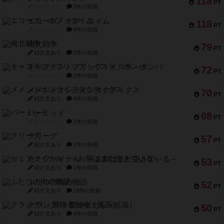
118
PT
紹介文なし
2件の投稿
エコーズ・オブ・タイム
118
PT
紹介文なし
8件の投稿
南北戦争
79
PT
紹介文あり
1件の投稿
キャプテン・フリップ：イスラ・ボンバ
72
PT
紹介文なし
2件の投稿
メメントオンラインタクティクス
70
PT
紹介文あり
4件の投稿
パーミッド
68
PT
紹介文なし
1件の投稿
クリーグ
57
PT
紹介文あり
1件の投稿
セミファイナル ～お前はまだ生きている～
53
PT
紹介文あり
1件の投稿
ふたつの街の物語
52
PT
紹介文あり
18件の投稿
クランク! ：冒険者たち（拡張）
50
PT
紹介文あり
4件の投稿