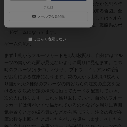
の数に対して注文の数が多い過剰注文になったかと思う時
または
点でベルを鳴らします。これがゴリラ店長の来る合図。全
メールで会員登録
員の在庫の数を確認して注文を取った人、もしくはベルを
鳴らした人が店長に怒られるという、心理戦、戦略系のボ
ードゲームになってます。
しばらく表示しない
ゲームの流れ
まず山札からフルーツカードを1人1枚配り、自分にはフル
ーツの書かれた面が見えないように周りに見せます。この
時のフルーツ(イチゴ、バナナ、ブドウ、ドリアン)の合計
がお店にある在庫になります。親の人から山札を1枚めく
り描かれた2種類のフルーツの内どちらの注文の注文を受
けるかを決め所定の様式に沿ってカードを配置していき、
次の人に移ります。これを繰り返していき、自分のフルー
ツカードは何がいくつ描かれているのかなどを周りに雰囲
気や置くときの振る舞いなどから感じ取り、注文の数が在
庫の数を上回ったと思ったらベルを鳴らします。そしたら
答え合わせです。在庫のカードを確認して各フルーツの合