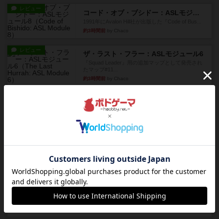
レビュー
コード・オブ・ブシドー：ASLモジュール8
1991年にAvalon Hill社が出版した『Code of Bus...
約3時間前
by Chaco
レビュー
ザ・ラスト・フラー：ASLモジュール6
『Squad Leader』用の追加マップとして発売され
たマップ#11...
約3時間前
by Chaco
レビュー
ホロウレギオンズ：ASLモジュール7
1989年にAvalon Hill社が出版した『Hollow Legi...
約4時間前
by Chaco
レビュー
ウエスト・オブ・アラメイン：ASLモジュール5
1988年にAvalon Hill社が出版した『West of Ala...
約4時間前
by Chaco
レビュー
ヤンクス：ASLモジュール3
1987年にAvalon Hill社が出版した『Yanks』に付属
のマ...
約4時間前
by Chaco