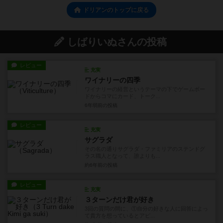
ドリアンのトップに戻る
しばりいぬさんの投稿
レビュー
充実
ワイナリーの四季
ワイナリーの経営というテーマの下でゲームボー
ドからコマにカード、トーク...
6年弱前
の投稿
レビュー
充実
サグラダ
その名の通りサグラダ・ファミリアのステンドグ
ラス職人となって、誰よりも...
約6年前
の投稿
レビュー
充実
３ターンだけ君が好き
3回の質問の間に、①自分の好きな人に回答によっ
て貴方を想っているとアピ...