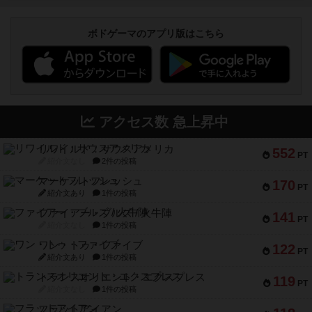
ボドゲーマのアプリ版はこちら
アクセス数 急上昇中
リワイルド：サウスアメリカ
552
PT
紹介文なし
2件の投稿
マーケットフレッシュ
170
PT
紹介文あり
1件の投稿
ファイアー・ブルズ / 火牛陣
141
PT
紹介文なし
1件の投稿
ワン・トゥ・ファイブ
122
PT
紹介文あり
1件の投稿
トランスオリエント・エクスプレス
119
PT
紹介文なし
1件の投稿
フラットアイアン