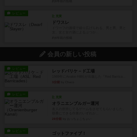
約6年前
の投稿
レビュー
充実
ドワスレ
ドワーフの酒場で繰り広げられる、男と男、男と
女、女と女の酒によるぶつか...
約6年前
の投稿
会員の新しい投稿
レビュー
レッドバリケ－ド工場
1989年にAvalon Hill社が出版した『Red Barrica...
3分前
by Chaco
レビュー
充実
オラニエンブルガー運河
友人の所持してるゲームをさせてもらいました。
順番にできる作業のいずれか...
28分前
by おっちょこちょい
レビュー
ゴットファイブ！