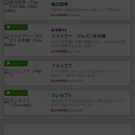
南北戦争
1983年にVictory Gamesが出版した『The Civil ...
約16時間前
by Chaco
レビュー
画像付き
ファイアー・ブルズ / 火牛陣
火牛を引き連れて敵を殲滅させる。縦か斜めで前2
列まで攻撃できるが、自分...
約18時間前
by うらまこ
レビュー
フリップ７
カードをめくるかパスをするかを決めてパスした
時のカード数字が得点になる...
約18時間前
by mob567
レビュー
コンセプト
親のプレイヤーがお題を決めて限られたヒントの
中から他のプレイヤーに当て...
約19時間前
by mob567