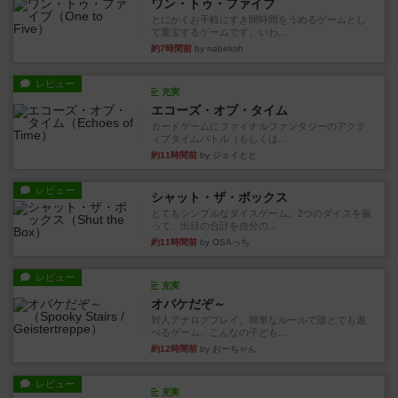
ワン・トゥ・ファイブ
とにかくお手軽にすき間時間をうめるゲームとし
て重宝するゲームです。いわ...
約7時間前
by nabekoh
レビュー
充実
エコーズ・オブ・タイム
カードゲームにファイナルファンタジーのアクテ
ィブタイムバトル（もしくは...
約11時間前
by ジェイとと
レビュー
シャット・ザ・ボックス
とてもシンプルなダイスゲーム。2つのダイスを振
って、出目の合計を自分の...
約11時間前
by OSAっち
レビュー
充実
オバケだぞ～
対人アナログプレイ。簡単なルールで誰とでも遊
べるゲーム。こんなの子ども...
約12時間前
by おーちゃん
レビュー
充実