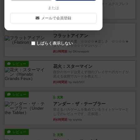
乗客の皆様、トランスオリエント・エクスプレス
または
にご乗車ありがとうございま...
15分前
by jurong
メールで会員登録
レビュー
画像付き
充実
フラットアイアン
世界に浸れる度 ☆☆☆☆★楽しさ ☆☆☆☆★
しばらく表示しない
タイパ ☆☆☆☆☆マンハッ...
約1時間前
by DKnewyork
レビュー
花火：スターマイン
自分のカードは見えず他のプレイヤーのカードが
見える状態でカードを教えた...
約3時間前
by mob567
レビュー
充実
アンダー・ザ・テーブラー
笑えるバカゲームを集めているライトゲーマーと
してのレビューです。正体隠...
約6時間前
by toyota
レビュー
充実