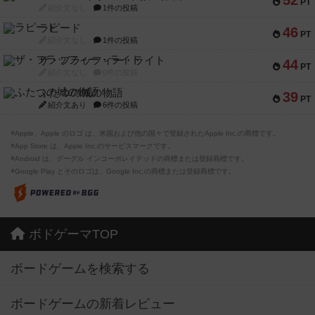
52
PT
紹介文なし
1件の投稿
ラピード
46
PT
紹介文なし
1件の投稿
ザ・フラッフィー・ライト
44
PT
紹介文なし
0件の投稿
ふたつの城の物語
39
PT
紹介文あり
6件の投稿
※Apple、Apple のロゴ は、米国および他の国々で登録されたApple Inc.の商標です。
※App Store は、Apple Inc.のサービスマークです。
※Android は、グーグル インコーポレイテッドの商標または登録商標です。
※Google Play とそのロゴは、Google Inc.の商標または登録商標です。
ボドゲーマTOP
ボードゲームを検索する
ボードゲームの新着レビュー