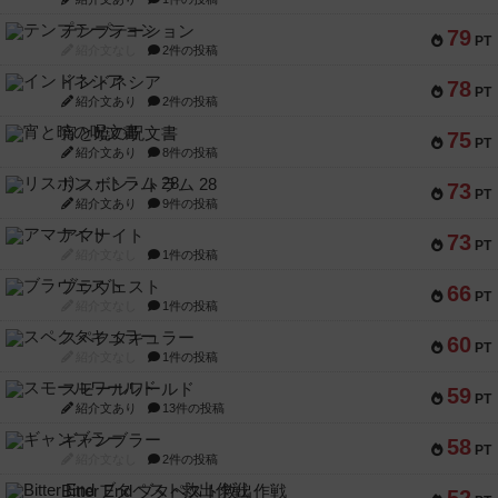
テンプテーション
79
PT
紹介文なし
2件の投稿
インドネシア
78
PT
紹介文あり
2件の投稿
宵と暁の呪文書
75
PT
紹介文あり
8件の投稿
リスボン・トラム 28
73
PT
紹介文あり
9件の投稿
アマナイト
73
PT
紹介文なし
1件の投稿
ブラヴェスト
66
PT
紹介文なし
1件の投稿
スペクタキュラー
60
PT
紹介文なし
1件の投稿
スモールワールド
59
PT
紹介文あり
13件の投稿
ギャンブラー
58
PT
紹介文なし
2件の投稿
Bitter End ブタペスト救出作戦