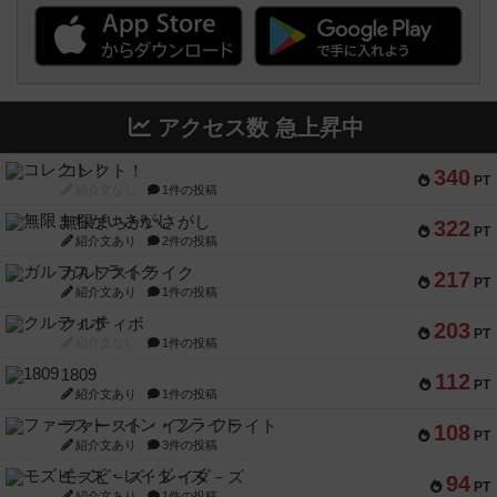
アクセス数 急上昇中
コレクト！
340
PT
紹介文なし
1件の投稿
無限まちがいさがし
322
PT
紹介文あり
2件の投稿
ガルフストライク
217
PT
紹介文あり
1件の投稿
クルティボ
203
PT
紹介文なし
1件の投稿
1809
112
PT
紹介文あり
1件の投稿
ファースト・イン・フライト
108
PT
紹介文あり
3件の投稿
モズビ－ズ・レイダ－ズ
94
PT
紹介文あり
1件の投稿