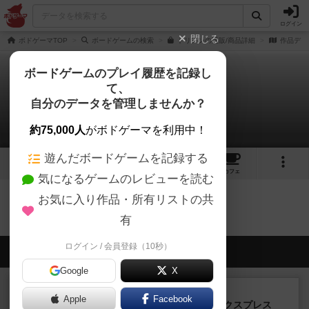
ログイン
閉じる
ボドゲーマTOP
ボードゲームの検索
ドリアンの通販/商品詳細
作品デー
ボードゲームのプレイ履歴を記録し
て、
ドリアン
自分のデータを管理しませんか？
0件のリプレイ日記
約75,000人
がボドゲーマを利用中！
遊んだボードゲームを記録する
4
6
76
トップ
画像
動画
レビュー
カフェ
気になるゲームのレビューを読む
お気に入り作品・所有リストの共
ドリアンのトップに戻る
有
ログイン / 会員登録（10秒）
会員の新しい投稿
Google
X
ルール/インスト
画像付き
充実
Apple
Facebook
トランスオリエント・エクスプレス